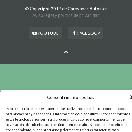
© Copyright 2017 de Caravanas Autostar
Aviso legal y política de privacidad
YOUTUBE
FACEBOOK
Consentimiento cookies
Para ofrecer las mejores experiencias, utilizamos tecnologías como las cookies
para almacenar y/o acceder a la información del dispositivo. El consentimiento a
estas tecnologías nos permitirá procesar datos como el comportamiento de
navegación o las identificaciones únicas en este sitio. No consentir o retirar el
consentimiento, puede afectar negativamente a ciertas características y