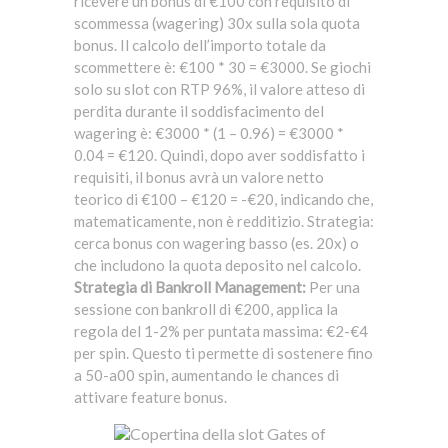
ricevere un bonus di €100 con requisito di
scommessa (wagering) 30x sulla sola quota
bonus. Il calcolo dell’importo totale da
scommettere è: €100 * 30 = €3000. Se giochi
solo su slot con RTP 96%, il valore atteso di
perdita durante il soddisfacimento del
wagering è: €3000 * (1 – 0.96) = €3000 *
0.04 = €120. Quindi, dopo aver soddisfatto i
requisiti, il bonus avrà un valore netto
teorico di €100 – €120 = -€20, indicando che,
matematicamente, non è redditizio. Strategia:
cerca bonus con wagering basso (es. 20x) o
che includono la quota deposito nel calcolo.
Strategia di Bankroll Management:
Per una
sessione con bankroll di €200, applica la
regola del 1-2% per puntata massima: €2-€4
per spin. Questo ti permette di sostenere fino
a 50-a00 spin, aumentando le chances di
attivare feature bonus.