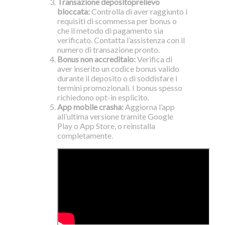
Transazione depositoprelievo
bloccata:
Controlla di aver raggiunto i
requisiti di scommessa per bonus o
che il metodo di pagamento sia
verificato. Contatta l’assistenza con il
numero di transazione pronto.
Bonus non accreditaio:
Verifica di
aver inserito un codice bonus valido
durante il deposito o di soddisfare i
termini promozionali. I bonus spesso
richiedono opt-in esplicito.
App mobile crasha:
Aggiorna l’app
all’ultima versione tramite Google
Play o App Store, o reinstalla
completamente.