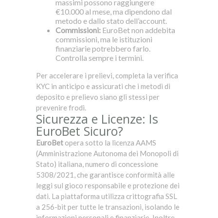
massimi possono raggiungere
€10.000 al mese, ma dipendono dal
metodo e dallo stato dell’account.
Commissioni:
EuroBet non addebita
commissioni, ma le istituzioni
finanziarie potrebbero farlo.
Controlla sempre i termini.
Per accelerare i prelievi, completa la verifica
KYC in anticipo e assicurati che i metodi di
deposito e prelievo siano gli stessi per
prevenire frodi.
Sicurezza e Licenze: Is
EuroBet Sicuro?
EuroBet
opera sotto la licenza AAMS
(Amministrazione Autonoma dei Monopoli di
Stato) italiana, numero di concessione
5308/2021, che garantisce conformità alle
leggi sul gioco responsabile e protezione dei
dati. La piattaforma utilizza crittografia SSL
a 256-bit per tutte le transazioni, isolando le
informazioni personali e finanziarie. Inoltre,