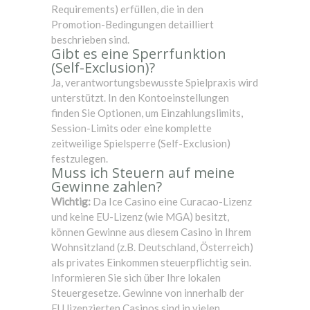
Requirements) erfüllen, die in den
Promotion-Bedingungen detailliert
beschrieben sind.
Gibt es eine Sperrfunktion
(Self-Exclusion)?
Ja, verantwortungsbewusste Spielpraxis wird
unterstützt. In den Kontoeinstellungen
finden Sie Optionen, um Einzahlungslimits,
Session-Limits oder eine komplette
zeitweilige Spielsperre (Self-Exclusion)
festzulegen.
Muss ich Steuern auf meine
Gewinne zahlen?
Wichtig:
Da Ice Casino eine Curacao-Lizenz
und keine EU-Lizenz (wie MGA) besitzt,
können Gewinne aus diesem Casino in Ihrem
Wohnsitzland (z.B. Deutschland, Österreich)
als privates Einkommen steuerpflichtig sein.
Informieren Sie sich über Ihre lokalen
Steuergesetze. Gewinne von innerhalb der
EU lizenzierten Casinos sind in vielen