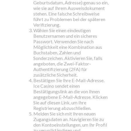
Geburtsdatum, Adresse) genau so ein,
wie sie auf Ihrem Ausweisdokument
stehen. Eine falsche Schreibweise
führt zu Problemen bei der späteren
Verifizierung.
Wählen Sie einen eindeutigen
Benutzernamen und ein sicheres
Passwort. Verwenden Sie nach
Möglichkeit eine Kombination aus
Buchstaben, Zahlen und
Sonderzeichen. Aktivieren Sie, falls
angeboten, die Zwei-Faktor-
Authentifizierung (2FA) für
zusätzliche Sicherheit.
Bestätigen Sie Ihre E-Mail-Adresse.
Ice Casino sendet einen
Bestätigungslink an die von Ihnen
angegebene E-Mail-Adresse. Klicken
Sie auf diesen Link, um Ihre
Registrierung abzuschließen.
Melden Sie sich mit Ihren neuen
Zugangsdaten an. Navigieren Sie zu
den Kontoeinstellungen, um Ihr Profil
zu vervollständigen und