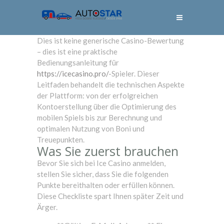
Dies ist keine generische Casino-Bewertung
– dies ist eine praktische
Bedienungsanleitung für
https://icecasino.pro/
-Spieler. Dieser
Leitfaden behandelt die technischen Aspekte
der Plattform: von der erfolgreichen
Kontoerstellung über die Optimierung des
mobilen Spiels bis zur Berechnung und
optimalen Nutzung von Boni und
Treuepunkten.
Was Sie zuerst brauchen
Bevor Sie sich bei Ice Casino anmelden,
stellen Sie sicher, dass Sie die folgenden
Punkte bereithalten oder erfüllen können.
Diese Checkliste spart Ihnen später Zeit und
Ärger.