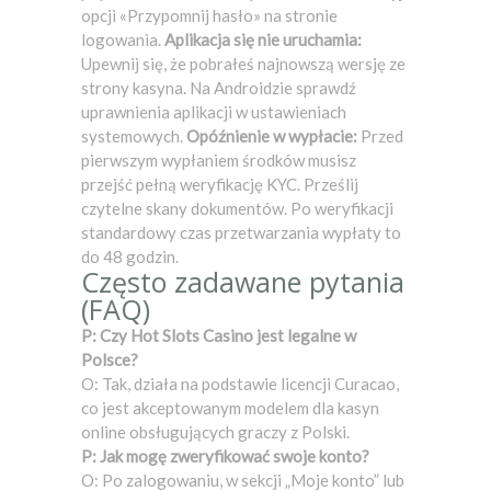
opcji «Przypomnij hasło» na stronie
logowania.
Aplikacja się nie uruchamia:
Upewnij się, że pobrałeś najnowszą wersję ze
strony kasyna. Na Androidzie sprawdź
uprawnienia aplikacji w ustawieniach
systemowych.
Opóźnienie w wypłacie:
Przed
pierwszym wypłaniem środków musisz
przejść pełną weryfikację KYC. Prześlij
czytelne skany dokumentów. Po weryfikacji
standardowy czas przetwarzania wypłaty to
do 48 godzin.
Często zadawane pytania
(FAQ)
P: Czy Hot Slots Casino jest legalne w
Polsce?
O: Tak, działa na podstawie licencji Curacao,
co jest akceptowanym modelem dla kasyn
online obsługujących graczy z Polski.
P: Jak mogę zweryfikować swoje konto?
O: Po zalogowaniu, w sekcji „Moje konto” lub