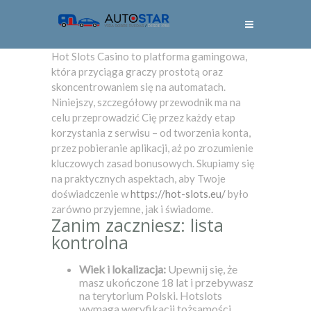
Hot Slots Casino to platforma gamingowa,
która przyciąga graczy prostotą oraz
skoncentrowaniem się na automatach.
Niniejszy, szczegółowy przewodnik ma na
celu przeprowadzić Cię przez każdy etap
korzystania z serwisu – od tworzenia konta,
przez pobieranie aplikacji, aż po zrozumienie
kluczowych zasad bonusowych. Skupiamy się
na praktycznych aspektach, aby Twoje
doświadczenie w
https://hot-slots.eu/
było
zarówno przyjemne, jak i świadome.
Zanim zaczniesz: lista
kontrolna
Wiek i lokalizacja:
Upewnij się, że
masz ukończone 18 lat i przebywasz
na terytorium Polski. Hotslots
wymaga weryfikacji tożsamości