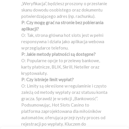
„Weryfikacja”, będziesz proszony o przesłanie
skanu dowodu osobistego oraz dokumentu
potwierdzającego adres (np. rachunku).
P: Czy mogę grać na stronie bez pobierania
aplikacji?
O: Tak, strona główna hot slots jest w pełni
responsywna i działa jako aplikacja webowa
w przeglądarce telefonu.
P: Jakie metody płatności są dostępne?
O: Popularne opcje to przelewy bankowe,
karty płatnicze, BLIK, Skrill, Neteller oraz
kryptowaluty.
P: Czy istnieje limit wypłat?
O: Limity są określone w regulaminie i często
zależą od metody wypłaty oraz statusu konta
gracza. Sprawdź je w sekcji „Bankowość”.
Podsumowując, Hot Slots Casino to
platforma zaprojektowana dla miłośników
automatów, oferująca przejrzysty proces od
rejestracji po wypłaty. Kluczem do