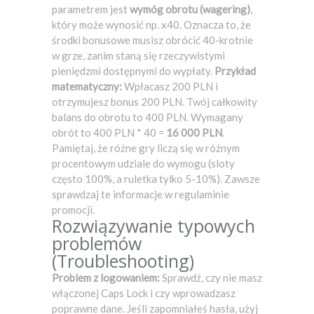
parametrem jest
wymóg obrotu (wagering)
,
który może wynosić np. x40. Oznacza to, że
środki bonusowe musisz obrócić 40-krotnie
w grze, zanim staną się rzeczywistymi
pieniędzmi dostępnymi do wypłaty.
Przykład
matematyczny:
Wpłacasz 200 PLN i
otrzymujesz bonus 200 PLN. Twój całkowity
balans do obrotu to 400 PLN. Wymagany
obrót to 400 PLN * 40 =
16 000 PLN
.
Pamiętaj, że różne gry liczą się w różnym
procentowym udziale do wymogu (sloty
często 100%, a ruletka tylko 5-10%). Zawsze
sprawdzaj te informacje w regulaminie
promocji.
Rozwiązywanie typowych
problemów
(Troubleshooting)
Problem z logowaniem:
Sprawdź, czy nie masz
włączonej Caps Lock i czy wprowadzasz
poprawne dane. Jeśli zapomniałeś hasła, użyj