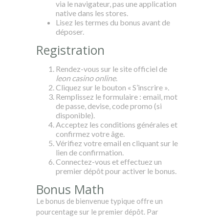
via le navigateur, pas une application
native dans les stores.
Lisez les termes du bonus avant de
déposer.
Registration
Rendez-vous sur le site officiel de
leon casino online
.
Cliquez sur le bouton « S’inscrire ».
Remplissez le formulaire : email, mot
de passe, devise, code promo (si
disponible).
Acceptez les conditions générales et
confirmez votre âge.
Vérifiez votre email en cliquant sur le
lien de confirmation.
Connectez-vous et effectuez un
premier dépôt pour activer le bonus.
Bonus Math
Le bonus de bienvenue typique offre un
pourcentage sur le premier dépôt. Par