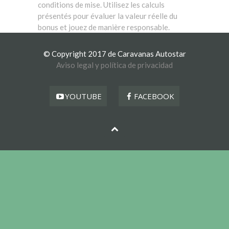
conditions de mise. Utilisez les calculs
présentés pour évaluer la valeur réelle du
bonus et jouez de manière responsable.
© Copyright 2017 de Caravanas Autostar
Aviso legal y política de privacidad
YOUTUBE
FACEBOOK