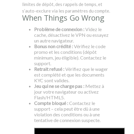
limites de dépôt, des rappels de temps, et
s’auto-exclure via les paramètres du compte.
When Things Go Wrong
Problème de connexion :
Videz le
cache, désactivez le VPN ou essayez
un autre navigateur.
Bonus non crédité :
Vérifiez le code
promo et les conditions (dépôt
minimum, jeu éligible). Contactez le
support.
Retrait refusé :
Vérifiez que le wager
est complété et que les documents
KYC sont valides.
Jeu qui ne se charge pas :
Mettez à
jour votre navigateur ou activez
Flash/HTML5.
Compte bloqué :
Contactez le
support – cela peut être dû à une
violation des conditions ou à une
tentative de connexion suspecte.