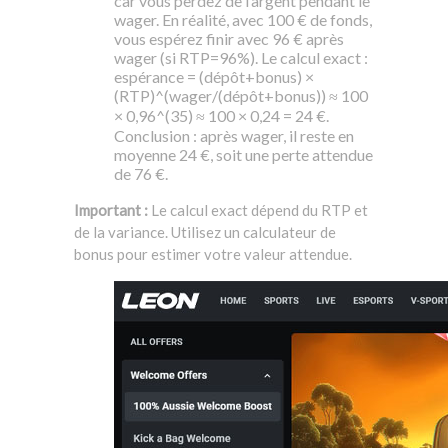
car vous perdez de l’argent pendant le
wager. En réalité, avec 100 € de fonds,
vous espérez finir avec 96 € après
wager (si RTP=96%). Le calcul exact :
espérance = (dépôt+bonus) ×
(RTP)^(wager/(dépôt+bonus)) ≈ 100
× 0,96^(35) ≈ 100 × 0,24 = 24 €.
Conclusion : après wager, il reste en
moyenne 24 €, soit une perte attendue
de 76 €.
Important :
Le calcul exact dépend du RTP et
de la variance. Utilisez un calculateur de
bonus pour estimer votre valeur attendue.