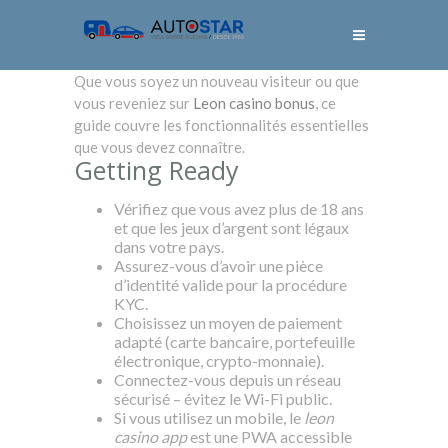
Que vous soyez un nouveau visiteur ou que
vous reveniez sur
Leon casino bonus
, ce
guide couvre les fonctionnalités essentielles
que vous devez connaître.
Getting Ready
Vérifiez que vous avez plus de 18 ans
et que les jeux d’argent sont légaux
dans votre pays.
Assurez-vous d’avoir une pièce
d’identité valide pour la procédure
KYC.
Choisissez un moyen de paiement
adapté (carte bancaire, portefeuille
électronique, crypto-monnaie).
Connectez-vous depuis un réseau
sécurisé – évitez le Wi-Fi public.
Si vous utilisez un mobile, le
leon
casino app
est une PWA accessible