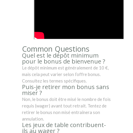
Common Questions
Quel est le dépôt minimum
pour le bonus de bienvenue ?
Le dépôt minimum est généralement de 10 €,
mais cela peut varier selon l’offre bonus.
Consultez les termes spécifiques.
Puis-je retirer mon bonus sans
miser ?
Non, le bonus doit être misé le nombre de fois
requis (wager) avant tout retrait. Tentez de
retirer le bonus non misé entraînera son
annulation.
Les jeux de table contribuent-
ils au wager ?