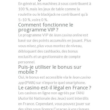
En général, les machines à sous contribuent à
100 %, mais les jeux de table comme la
roulette ou le blackjack ne contribuent qu’à
5–10 %, voire 0 %.
Comment fonctionne le
programme VIP ?
Le programme VIP de
leon casino online
est
basé sur des points accumulés en jouant. Plus
vous misez, plus vous montez de niveau,
débloquant des cashbacks, des bonus
exclusifs et un gestionnaire de compte
personnel.
Puis-je utiliser le bonus sur
mobile ?
Oui, le bonus est accessible via le
leon casino
app
(PWA) sur n’importe quel smartphone.
Le casino est-il légal en France ?
Les casinos en ligne non agréés par l’ANJ
(Autorité Nationale des Jeux) sont interdits
en France. Cependant, vous pouvez jouer sur
des sites sous licence Curaçao à vos risques.