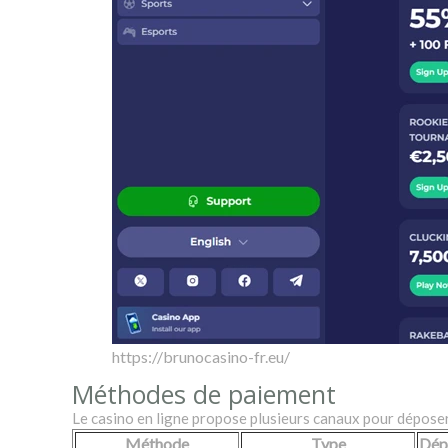
https://brunocasino-fr.eu/
Méthodes de paiement
Le casino en ligne propose plusieurs canaux pour déposer 
Méthode
Type
Dép