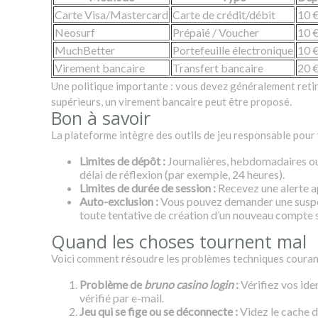
Carte Visa/Mastercard
Carte de crédit/débit
10 
Neosurf
Prépaié / Voucher
10 
MuchBetter
Portefeuille électronique
10 
Virement bancaire
Transfert bancaire
20 
Une politique importante : vous devez généralement reti
supérieurs, un virement bancaire peut être proposé.
Bon à savoir
La plateforme intègre des outils de jeu responsable pour 
Limites de dépôt :
Journalières, hebdomadaires ou
délai de réflexion (par exemple, 24 heures).
Limites de durée de session :
Recevez une alerte ap
Auto-exclusion :
Vous pouvez demander une suspen
toute tentative de création d’un nouveau compte 
Quand les choses tournent mal
Voici comment résoudre les problèmes techniques couran
Problème de
bruno casino login
:
Vérifiez vos ide
vérifié par e-mail.
Jeu qui se fige ou se déconnecte :
Videz le cache d