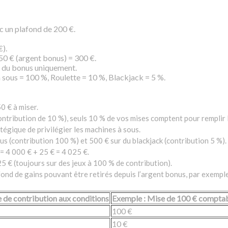
c un plafond de 200 €.
).
150 € (argent bonus) = 300 €.
t du bonus uniquement.
 sous = 100 %, Roulette = 10 %, Blackjack = 5 %.
0 € à miser.
contribution de 10 %), seuls 10 % de vos mises comptent pour remplir 
atégique de privilégier les machines à sous.
s (contribution 100 %) et 500 € sur du blackjack (contribution 5 %).
= 4 000 € + 25 € = 4 025 €.
25 € (toujours sur des jeux à 100 % de contribution).
 de gains pouvant être retirés depuis l’argent bonus, par exemple 5 
 de contribution aux conditions
Exemple : Mise de 100 € compta
100 €
10 €