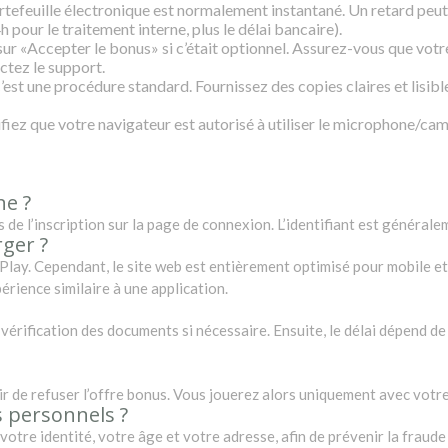
tefeuille électronique est normalement instantané. Un retard peut 
h pour le traitement interne, plus le délai bancaire).
sur «Accepter le bonus» si c’était optionnel. Assurez-vous que vo
ctez le support.
est une procédure standard. Fournissez des copies claires et lisibles
fiez que votre navigateur est autorisé à utiliser le microphone/ca
ne ?
s de l’inscription sur la page de connexion. L’identifiant est générale
rger ?
le Play. Cependant, le site web est entièrement optimisé pour mobile 
ience similaire à une application.
 vérification des documents si nécessaire. Ensuite, le délai dépend d
sir de refuser l’offre bonus. Vous jouerez alors uniquement avec votre
 personnels ?
votre identité, votre âge et votre adresse, afin de prévenir la fraude