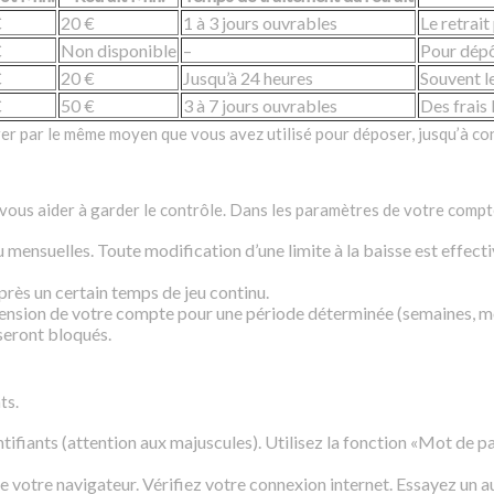
€
20 €
1 à 3 jours ouvrables
Le retrait
€
Non disponible
–
Pour dépô
€
20 €
Jusqu’à 24 heures
Souvent le
€
50 €
3 à 7 jours ouvrables
Des frais 
rer par le même moyen que vous avez utilisé pour déposer, jusqu’à 
vous aider à garder le contrôle. Dans les paramètres de votre compte
 mensuelles. Toute modification d’une limite à la baisse est effe
rès un certain temps de jeu continu.
sion de votre compte pour une période déterminée (semaines, mois
seront bloqués.
ts.
ntifiants (attention aux majuscules). Utilisez la fonction «Mot de 
e votre navigateur. Vérifiez votre connexion internet. Essayez un a