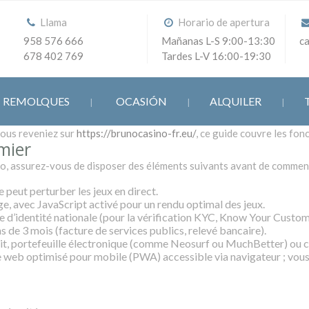
Llama
Horario de apertura
958 576 666
Mañanas L-S 9:00-13:30
c
678 402 769
Tardes L-V 16:00-19:30
REMOLQUES
OCASIÓN
ALQUILER
vous reveniez sur
https://brunocasino-fr.eu/
, ce guide couvre les fon
mier
no, assurez-vous de disposer des éléments suivants avant de commen
 peut perturber les jeux en direct.
, avec JavaScript activé pour un rendu optimal des jeux.
 d’identité nationale (pour la vérification KYC, Know Your Custom
 de 3 mois (facture de services publics, relevé bancaire).
it, portefeuille électronique (comme Neosurf ou MuchBetter) ou 
e web optimisé pour mobile (PWA) accessible via navigateur ; vous p