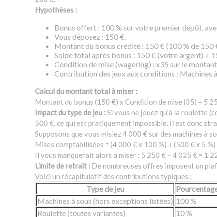
Hypothèses :
Bonus offert : 100 % sur votre premier dépôt, ave
Vous déposez : 150 €.
Montant du bonus crédité : 150 € (100 % de 150 €
Solde total après bonus : 150 € (votre argent) + 
Condition de mise (wagering) : x35 sur le montan
Contribution des jeux aux conditions : Machines à
Calcul du montant total à miser :
Montant du bonus (150 €) x Condition de mise (35) = 5 25
Impact du type de jeu :
Si vous ne jouez qu’à la roulette (
500 €, ce qui est pratiquement impossible. Il est donc str
Supposons que vous misiez 4 000 € sur des machines à sou
Mises comptabilisées = (4 000 € x 100 %) + (500 € x 5 %) 
Il vous manquerait alors à miser : 5 250 € – 4 025 € = 1 2
Limite de retrait :
De nombreuses offres imposent un plafond
Voici un récapitulatif des contributions typiques :
Type de jeu
Pourcentage
Machines à sous (hors exceptions listées)
100 %
Roulette (toutes variantes)
10 %