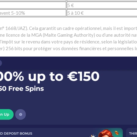
5 €
ouvent 5-10%
5 à 10 €
n° 1668/JAZ). Cela garantit un cadre opérationnel, mais il est impor
ne licence de la MGA (Malte Gaming Authority) ou d’une autorité nat
impôt sur le revenu dans votre pays de résidence, selon la législatio
er) 256 bits pour protéger vos données financières et personnelles l