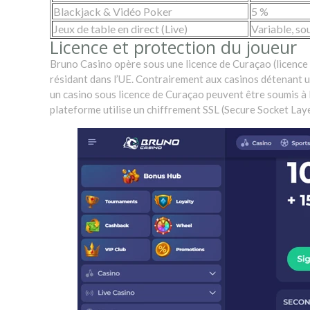
Blackjack & Vidéo Poker
5 %
Jeux de table en direct (Live)
Variable, s
Licence et protection du joueur
Bruno Casino opère sous une licence de Curaçao (licence 
résidant dans l’UE. Contrairement aux casinos détenant u
un casino sous licence de Curaçao peuvent être soumis à l’
plateforme utilise un chiffrement SSL (Secure Socket Lay