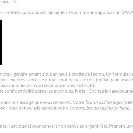
sécurité.
 Sur mobile, vous pouvez lancer le site comme une application (PWA
mpte», généralement situé en haut à droite de l’écran. Un formulaire
ées exactes : adresse e-mail, mot de passe fort (mélangeant majus
 naissance, numéro de téléphone et devise (EUR).
e confidentialité après les avoir lues.
Note :
Cochez la case pour ac
en dans le message que vous recevrez. Votre
bruno casino login
(iden
isse» pour activer pleinement votre compte
bruno casino en ligne
.
ts») est crucial pour convertir un bonus en argent réel. Prenons un