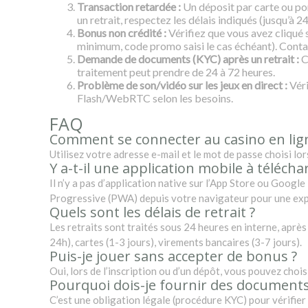
Transaction retardée :
Un déposit par carte ou por
un retrait, respectez les délais indiqués (jusqu’à 24
Bonus non crédité :
Vérifiez que vous avez cliqué 
minimum, code promo saisi le cas échéant). Conta
Demande de documents (KYC) après un retrait :
C’
traitement peut prendre de 24 à 72 heures.
Problème de son/vidéo sur les jeux en direct :
Véri
Flash/WebRTC selon les besoins.
FAQ
Comment se connecter au casino en lig
Utilisez votre adresse e-mail et le mot de passe choisi lor
Y a-t-il une application mobile à télécha
Il n’y a pas d’application native sur l’App Store ou Goog
Progressive (PWA) depuis votre navigateur pour une expér
Quels sont les délais de retrait ?
Les retraits sont traités sous 24 heures en interne, après
24h), cartes (1-3 jours), virements bancaires (3-7 jours).
Puis-je jouer sans accepter de bonus ?
Oui, lors de l’inscription ou d’un dépôt, vous pouvez choi
Pourquoi dois-je fournir des documents
C’est une obligation légale (procédure KYC) pour vérifier 