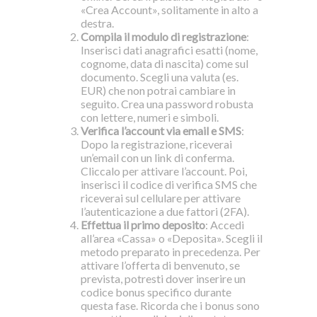
«Crea Account», solitamente in alto a
destra.
Compila il modulo di registrazione
:
Inserisci dati anagrafici esatti (nome,
cognome, data di nascita) come sul
documento. Scegli una valuta (es.
EUR) che non potrai cambiare in
seguito. Crea una password robusta
con lettere, numeri e simboli.
Verifica l’account via email e SMS
:
Dopo la registrazione, riceverai
un’email con un link di conferma.
Cliccalo per attivare l’account. Poi,
inserisci il codice di verifica SMS che
riceverai sul cellulare per attivare
l’autenticazione a due fattori (2FA).
Effettua il primo deposito
: Accedi
all’area «Cassa» o «Deposita». Scegli il
metodo preparato in precedenza. Per
attivare l’offerta di benvenuto, se
prevista, potresti dover inserire un
codice bonus specifico durante
questa fase. Ricorda che i bonus sono