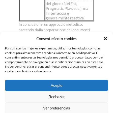
del gioco (NetEnt,
Pragmatic Play, ecc.), ma
l’interfaccia è
generalmente reattiva.
In conclusione, un approccio metodico,
partendo dalla preparazione dei documenti
fino alla comprensione della struttura dei
Consentimiento cookies
bonus e della natura PWA dell’app mobile, è la
chiave per un’esperienza fluida e sicura.
Para ofrecer las mejores experiencias, utilizamos tecnologías como las
Ricorda sempre di giocare responsabilmente,
cookies para almacenar y/o acceder a la información del dispositivo. El
impostando limiti di deposito e di tempo
consentimiento a estas tecnologías nos permitirá procesar datos como el
comportamiento de navegación o las identificaciones únicas en este sitio.
direttamente nelle impostazioni dell’account.
No consentir o retirar el consentimiento, puede afectar negativamente a
ciertas características y funciones.
© Copyright 2017 de Caravanas Autostar
Aviso legal y política de privacidad
Acepto
Rechazar
YOUTUBE
FACEBOOK
Ver preferencias