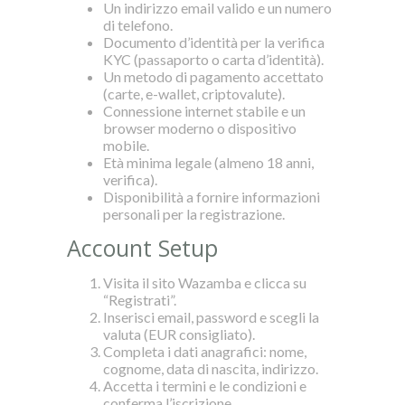
Un indirizzo email valido e un numero
di telefono.
Documento d’identità per la verifica
KYC (passaporto o carta d’identità).
Un metodo di pagamento accettato
(carte, e-wallet, criptovalute).
Connessione internet stabile e un
browser moderno o dispositivo
mobile.
Età minima legale (almeno 18 anni,
verifica).
Disponibilità a fornire informazioni
personali per la registrazione.
Account Setup
Visita il sito Wazamba e clicca su
“Registrati”.
Inserisci email, password e scegli la
valuta (EUR consigliato).
Completa i dati anagrafici: nome,
cognome, data di nascita, indirizzo.
Accetta i termini e le condizioni e
conferma l’iscrizione.