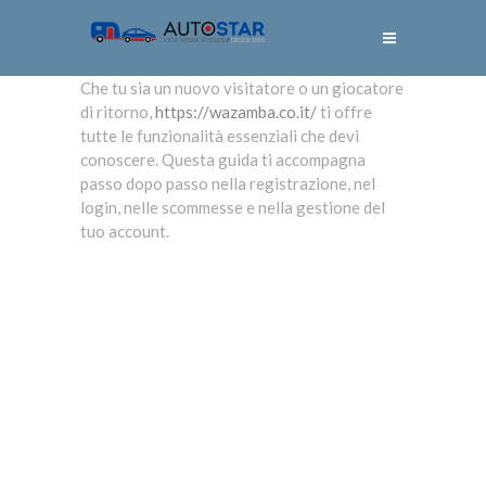
Che tu sia un nuovo visitatore o un giocatore
di ritorno,
https://wazamba.co.it/
ti offre
tutte le funzionalità essenziali che devi
conoscere. Questa guida ti accompagna
passo dopo passo nella registrazione, nel
login, nelle scommesse e nella gestione del
tuo account.