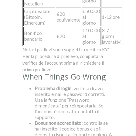
giorno
Neteller)
Criptovalute
€50.000
€20
(Bitcoin,
al
1-12 ore
equivalente
Ethereum)
giorno
€10.000
3-7
Bonifico
€20
al
giorni
bancario
giorno
lavorativi
Nota: i prelievi sono soggetti a verifica KYC.
Per la procedura di prelievo, completa la
verifica dell’account prima di richiedere il
primo prelievo.
When Things Go Wrong
Problema di login:
verifica di aver
inserito email e password corretti.
Usa la funzione “Password
dimenticata” per reimpostarla. Se
l’account è bloccato, contatta il
supporto.
Bonus non accreditato:
controlla se
hai inserito il codice bonus e se il
deposito rispetta l’importo minimo. A