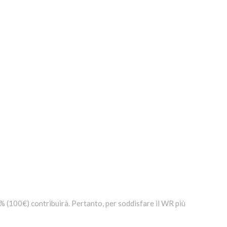
0% (100€) contribuirà. Pertanto, per soddisfare il WR più