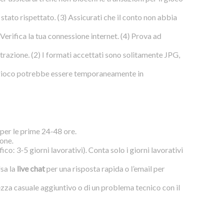
 stato rispettato. (3) Assicurati che il conto non abbia
Verifica la tua connessione internet. (4) Prova ad
istrazione. (2) I formati accettati sono solitamente JPG,
 il gioco potrebbe essere temporaneamente in
 per le prime 24-48 ore.
one.
o: 3-5 giorni lavorativi). Conta solo i giorni lavorativi
Usa la
live chat
per una risposta rapida o l’email per
rezza casuale aggiuntivo o di un problema tecnico con il