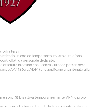
ibili a terzi.
chiedendo un codice temporaneo inviato al telefono.
 controllati da personale dedicato.
te ottenute in casinò con licenza Curacao potrebbero
e licenze AAMS (ora ADM) che applicano una ritenuta alla
con errori. (3) Disattiva temporaneamente VPN o proxy,
er assicurarti che non blocchi le transazioni per il gioco