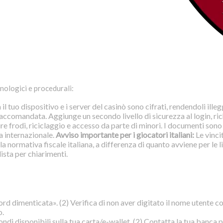
cnologici e procedurali:
 il tuo dispositivo e i server del casinò sono cifrati, rendendoli illegg
ccomandata. Aggiunge un secondo livello di sicurezza al login, ri
 frodi, riciclaggio e accesso da parte di minori. I documenti sono
 internazionale.
Avviso importante per i giocatori italiani:
Le vinci
la normativa fiscale italiana, a differenza di quanto avviene per l
ista per chiarimenti.
rd dimenticata». (2) Verifica di non aver digitato il nome utente 
o.
ondi disponibili sulla tua carta/e-wallet. (2) Contatta la tua banca p