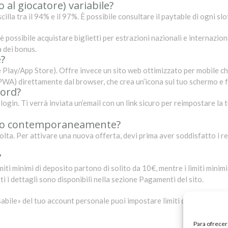
 al giocatore) variabile?
cilla tra il 94% e il 97%. È possibile consultare il paytable di ogni sl
è possibile acquistare biglietti per estrazioni nazionali e internazion
a dei bonus.
e?
le Play/App Store). Offre invece un sito web ottimizzato per mobile 
(PWA) direttamente dal browser, che crea un’icona sul tuo schermo e
word?
ogin. Ti verrà inviata un’email con un link sicuro per reimpostare la 
tivo contemporaneamente?
volta. Per attivare una nuova offerta, devi prima aver soddisfatto i r
?
imiti minimi di deposito partono di solito da 10€, mentre i limiti mini
ti i dettagli sono disponibili nella sezione Pagamenti del sito.
le» del tuo account personale puoi impostare limiti di deposito giorn
Para ofrecer