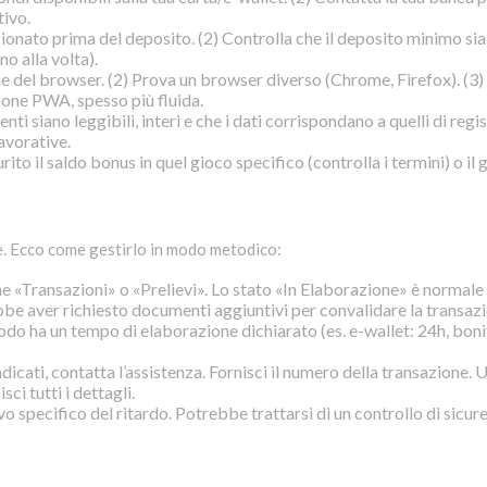
tivo.
zionato prima del deposito. (2) Controlla che il deposito minimo sia
o alla volta).
e del browser. (2) Prova un browser diverso (Chrome, Firefox). (3) 
ione PWA, spesso più fluida.
nti siano leggibili, interi e che i dati corrispondano a quelli di reg
avorative.
rito il saldo bonus in quel gioco specifico (controlla i termini) o
e. Ecco come gestirlo in modo metodico:
ne «Transazioni» o «Prelievi». Lo stato «In Elaborazione» è normale
be aver richiesto documenti aggiuntivi per convalidare la transazi
o ha un tempo di elaborazione dichiarato (es. e-wallet: 24h, bonific
ndicati, contatta l’assistenza. Fornisci il numero della transazione. 
ci tutti i dettagli.
vo specifico del ritardo. Potrebbe trattarsi di un controllo di sicu