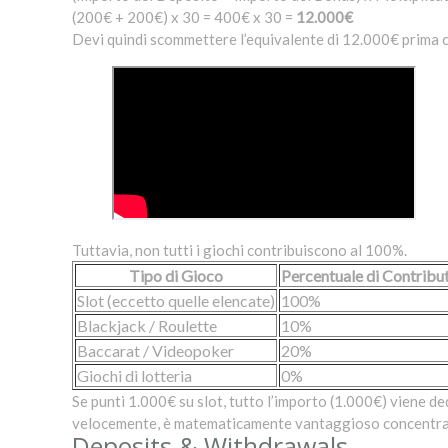
(200€ + 200€) x 30 = 400€ x 30 =
12.000€
Devi quindi scommettere l’equivalente di 12.000€ prima ch
Tuttavia, non tutti i giochi contribuiscono al 100%.
Tipo di Gioco
Percentuale di Contribu
Slot (eccetto quelle elencate)
100%
Blackjack / Roulette
10%
Baccarat / Videopoker
20%
Giochi di lotteria
0%
Se punti 1.000€ su slot, tutto l’importo (1.000€) viene de
velocemente, è matematicamente vantaggioso concentrarsi 
Deposits & Withdrawals