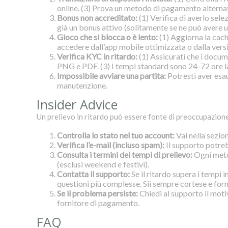
online. (3) Prova un metodo di pagamento alterna
Bonus non accreditato:
(1) Verifica di averlo sele
già un bonus attivo (solitamente se ne può avere un
Gioco che si blocca o è lento:
(1) Aggiorna la cach
accedere dall’app mobile ottimizzata o dalla vers
Verifica KYC in ritardo:
(1) Assicurati che i docume
PNG e PDF. (3) I tempi standard sono 24-72 ore l
Impossibile avviare una partita:
Potresti aver esau
manutenzione.
Insider Advice
Un prelievo in ritardo può essere fonte di preoccupazion
Controlla lo stato nel tuo account:
Vai nella sezio
Verifica l’e-mail (incluso spam):
Il supporto potreb
Consulta i termini dei tempi di prelievo:
Ogni metod
(esclusi weekend e festivi).
Contatta il supporto:
Se il ritardo supera i tempi i
questioni più complesse. Sii sempre cortese e fornis
Se il problema persiste:
Chiedi al supporto il moti
fornitore di pagamento.
FAQ