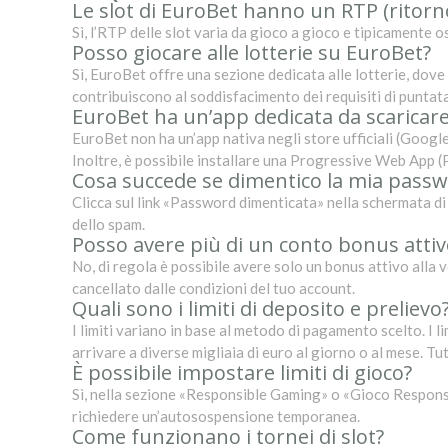
Le slot di EuroBet hanno un RTP (ritorno
Sì, l’RTP delle slot varia da gioco a gioco e tipicamente os
Posso giocare alle lotterie su EuroBet?
Sì, EuroBet offre una sezione dedicata alle lotterie, dove 
contribuiscono al soddisfacimento dei requisiti di puntat
EuroBet ha un’app dedicata da scaricar
EuroBet non ha un’app nativa negli store ufficiali (Goog
Inoltre, è possibile installare una Progressive Web App 
Cosa succede se dimentico la mia pass
Clicca sul link «Password dimenticata» nella schermata di l
dello spam.
Posso avere più di un conto bonus at
No, di regola è possibile avere solo un bonus attivo alla 
cancellato dalle condizioni del tuo account.
Quali sono i limiti di deposito e prelievo
I limiti variano in base al metodo di pagamento scelto. I l
arrivare a diverse migliaia di euro al giorno o al mese. Tut
È possibile impostare limiti di gioco?
Sì, nella sezione «Responsible Gaming» o «Gioco Responsabi
richiedere un’autosospensione temporanea.
Come funzionano i tornei di slot?