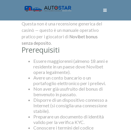
Questa non è una recensione generica del
casinò — questo è un manuale operativo
pratico per i giocatori di
Novibet bonus
senza deposito
.
Prerequisiti
Essere maggiorenni (almeno 18 anni e
residente in un paese dove Novibet
opera legalmente).
Avere un conto bancario o un
portafoglio elettronico per i prelievi.
Non aver già usufruito del bonus di
benvenuto in passato.
Disporre di un dispositivo connesso a
Internet (si consiglia una connessione
stabile).
Preparare un documento di identità
valido per la verifica KYC.
Conoscere i termini del codice