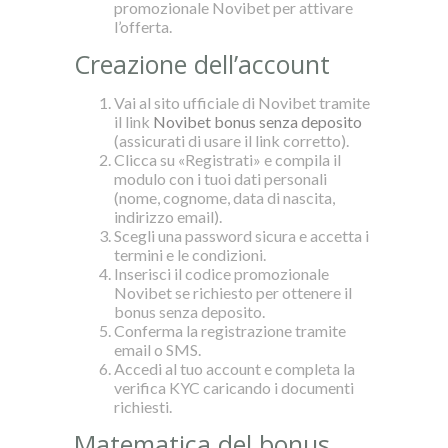
promozionale Novibet per attivare
l’offerta.
Creazione dell’account
Vai al sito ufficiale di Novibet tramite
il link
Novibet bonus senza deposito
(assicurati di usare il link corretto).
Clicca su «Registrati» e compila il
modulo con i tuoi dati personali
(nome, cognome, data di nascita,
indirizzo email).
Scegli una password sicura e accetta i
termini e le condizioni.
Inserisci il codice promozionale
Novibet se richiesto per ottenere il
bonus senza deposito.
Conferma la registrazione tramite
email o SMS.
Accedi al tuo account e completa la
verifica KYC caricando i documenti
richiesti.
Matematica del bonus