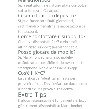
Sì, la piattaforma è crittografata con SSL e
sotto licenza di Curaçao.
Ci sono limiti di deposito?
Sì, puoi impostare limiti giornalieri,
settimanali o mensili nelle impostazioni del
tuo account.
Come contattare il supporto?
Chat live disponibile 24/7 o via email
all’indirizzo support@marathonbet.it.
Posso giocare da mobile?
Sì, Marathonbet ha un sito mobile-
ottimizzato accessibile dal browser del tuo
smartphone. Non è necessaria un’app.
Cos’è il KYC?
La verifica dell’identità richiesta per
prevenire frodi. Devi inviare un documento
d’identità e una prova di residenza.
Extra Tips
Il gioco responsabile è fondamentale. Ecco
gli strumenti disponibili su Marathonbet: