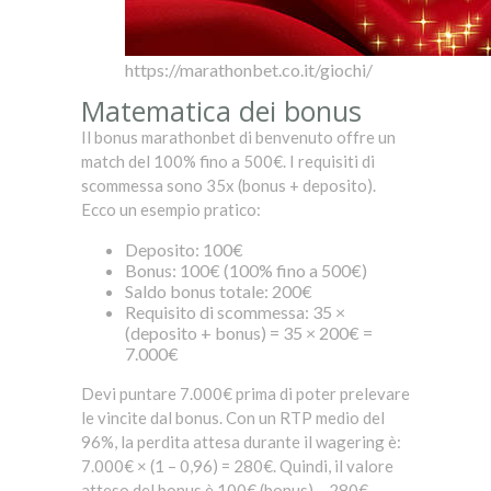
https://marathonbet.co.it/giochi/
Matematica dei bonus
Il bonus marathonbet di benvenuto offre un
match del 100% fino a 500€. I requisiti di
scommessa sono 35x (bonus + deposito).
Ecco un esempio pratico:
Deposito: 100€
Bonus: 100€ (100% fino a 500€)
Saldo bonus totale: 200€
Requisito di scommessa: 35 ×
(deposito + bonus) = 35 × 200€ =
7.000€
Devi puntare 7.000€ prima di poter prelevare
le vincite dal bonus. Con un RTP medio del
96%, la perdita attesa durante il wagering è:
7.000€ × (1 – 0,96) = 280€. Quindi, il valore
atteso del bonus è 100€ (bonus) – 280€