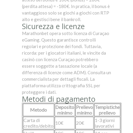
(perdita attesa) = -180€. In pratica, il bonus è
vantaggioso solo se giochi a giochi con RTP
alto e gestisci bene il bankroll.
Sicurezza e licenze
Marathonbet opera sotto licenza di Curaçao
eGaming. Questo garantisce controlli
regolari e protezione dei fondi. Tuttavia,
ricorda: per i giocatori italiani, le vincite da
casinò con licenza Curaçao potrebbero
essere soggette a tassazione locale (a
differenza di licenze come ADM). Consulta un
commercialista per dettagli fiscali. La
piattaforma utilizza crittografia SSL per
proteggere i dati.
Metodi di pagamento
Deposito
Prelievo
Tempistiche
Metodo
minimo
minimo
prelievo
Carta di
1-3 giorni
10€
20€
credito/debito
lavorativi