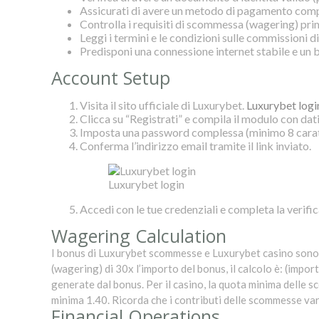
Assicurati di avere un metodo di pagamento compat
Controlla i requisiti di scommessa (wagering) pri
Leggi i termini e le condizioni sulle commissioni di
Predisponi una connessione internet stabile e un 
Account Setup
Visita il sito ufficiale di Luxurybet.
Luxurybet logi
Clicca su “Registrati” e compila il modulo con dati
Imposta una password complessa (minimo 8 caratte
Conferma l’indirizzo email tramite il link inviato.
Luxurybet login
Accedi con le tue credenziali e completa la verific
Wagering Calculation
I bonus di Luxurybet scommesse e Luxurybet casino sono s
(wagering) di 30x l’importo del bonus, il calcolo è: (imp
generate dal bonus. Per il casino, la quota minima delle
minima 1.40. Ricorda che i contributi delle scommesse var
Financial Operations