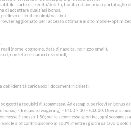
ibile: carte di credito/debito, bonifico bancario o portafoglio el
ma di accettare qualsiasi bonus.
 prelievo e i limiti minimi/massimi.
browser aggiornato per l’accesso ottimale al sito mobile-optimized
n
 reali (nome, cognome, data di nascita, indirizzo email).
ri, con lettere, numeri e simboli).
a dell’identità caricando i documenti richiesti.
oggetti a requisiti di scommessa. Ad esempio, se ricevi un bonus d
orto bonus) × (requisito wagering) = €100 × 30 = €3.000. Dovrai scom
 scommesse è spesso 1.50; per le scommesse sportive, ogni scommessa
iano: le slot contribuiscono al 100%, mentre i giochi da tavolo solo