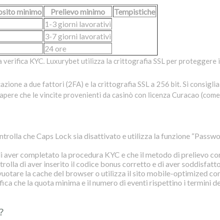
sito minimo
Prelievo minimo
Tempistiche
1-3 giorni lavorativi
3-7 giorni lavorativi
24 ore
 verifica KYC. Luxurybet utilizza la crittografia SSL per proteggere i 
ione a due fattori (2FA) e la crittografia SSL a 256 bit. Si consiglia
ene sapere che le vincite provenienti da casinò con licenza Curacao (
trolla che Caps Lock sia disattivato e utilizza la funzione “Passwor
i aver completato la procedura KYC e che il metodo di prelievo cor
rolla di aver inserito il codice bonus corretto e di aver soddisfatto 
uotare la cache del browser o utilizza il sito mobile-optimized 
fica che la quota minima e il numero di eventi rispettino i termini d
?