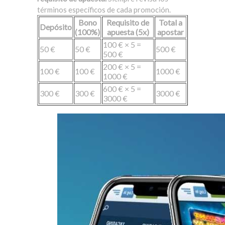
términos específicos de cada promoción.
Bono
Requisito de
Total a
Depósito
(100%)
apuesta (5x)
apostar
100 € × 5 =
50 €
50 €
500 €
500 €
200 € × 5 =
100 €
100 €
1000 €
1000 €
600 € × 5 =
300 €
300 €
3000 €
3000 €