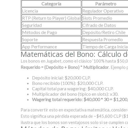
Categoría
Parámetro
Licencia
Regulador Operativo
RTP (Return to Player) Global
Slots Promedio
Seguridad
Cifrado de Datos
Métodos de Pago
Depósito/Retiro Chile
Soporte
Respuesta Promedio
App Performance
Tiempo de Carga Inicia
Matemáticas del Bono: Cálculo d
Los bonos en Jugabet, como el clásico ‘100% hasta $50,000
Requerido = (Depósito + Bono) * Multiplicador
. Ejemplo 
Depósito inicial: $20,000 CLP.
Bono recibido (100%): $20,000 CLP.
Capital total para wagering: $40,000 CLP.
Multiplicador del bono (típico en slots): x30.
Wagering total requerido: $40,000 * 30 = $1,200
Para convertir esto en expectativa matemática, consider
Esto significa una pérdida esperada de ~$45,600 CLP ($1
ilustra que los bonos son ventajosos solo si se cumplen 