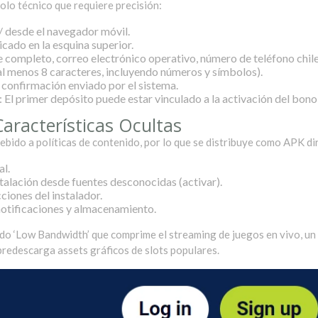
olo técnico que requiere precisión:
/ desde el navegador móvil.
bicado en la esquina superior.
 completo, correo electrónico operativo, número de teléfono chil
l menos 8 caracteres, incluyendo números y símbolos).
e confirmación enviado por el sistema.
ta: El primer depósito puede estar vinculado a la activación del bon
Características Ocultas
bido a políticas de contenido, por lo que se distribuye como APK dir
al.
stalación desde fuentes desconocidas (activar).
ciones del instalador.
 notificaciones y almacenamiento.
do ‘Low Bandwidth’ que comprime el streaming de juegos en vivo, un 
predescarga assets gráficos de slots populares.