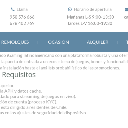
Llama
Horario de apertura
958 576 666
Mañanas L-S 9:00-13:30
c
678 402 769
Tardes L-V 16:00-19:30
REMOLQUES
OCASIÓN
ALQUILER
cado iGaming latinoamericano con una plataforma robusta y una ofert
la puerta de entrada a un ecosistema de juegos, bonos y funcionalid
instalación hasta el análisis probabilístico de las promociones.
 Requisitos
uperior.
a APK y datos cache.
ado para streaming de juegos en vivo).
ción de cuenta (proceso KYC).
stá dirigido a residentes de Chile.
s en los ajustes de seguridad del dispositivo.