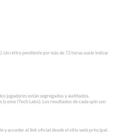
. Un retiro pendiente por más de 72 horas suele indicar
 los jugadores están segregados y auditados.
s (como iTech Labs). Los resultados de cada spin son
 acceder al link oficial desde el sitio web principal.