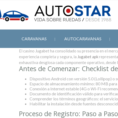
CARAVANAS
AUTOCARAVANAS
El casino Jugabet ha consolidado su presencia en el mer
experiencia completa y segura, la
Jugabet apk
representa 
exhaustiva desglosa cada componente operativo, desde la 
Antes de Comenzar: Checklist de
Dispositivo Android con versión 5.0 (Lollipop) o s
Espacio de almacenamiento mínimo: 80 MB para l
Conexión a Internet estable (4G o Wi-Fi recomend
Documento de identificación válido para verifica
Comprender los términos geográficos: el servicio e
Habilitar la instalación desde fuentes desconocida
Proceso de Registro: Paso a Paso