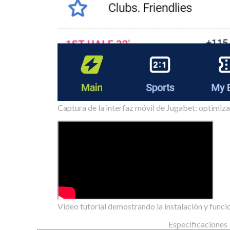
Captura de la interfaz móvil de Jugabet: optimiza
Video tutorial demostrando la instalación y funcio
Especificaciones