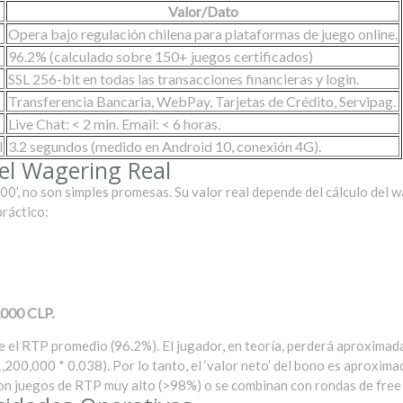
Valor/Dato
Opera bajo regulación chilena para plataformas de juego online.
96.2% (calculado sobre 150+ juegos certificados)
SSL 256-bit en todas las transacciones financieras y login.
Transferencia Bancaria, WebPay, Tarjetas de Crédito, Servipag.
Live Chat: < 2 min. Email: < 6 horas.
l
3.2 segundos (medido en Android 10, conexión 4G).
el Wagering Real
’, no son simples promesas. Su valor real depende del cálculo del wa
práctico:
,000 CLP.
e el RTP promedio (96.2%). El jugador, en teoría, perderá aproximad
,200,000 * 0.038). Por lo tanto, el ‘valor neto’ del bono es aproxi
con juegos de RTP muy alto (>98%) o se combinan con rondas de free s