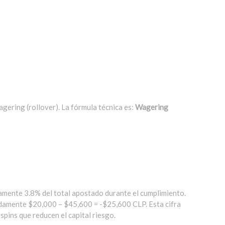
gering (rollover). La fórmula técnica es:
Wagering
amente 3.8% del total apostado durante el cumplimiento.
madamente $20,000 – $45,600 = -$25,600 CLP. Esta cifra
pins que reducen el capital riesgo.