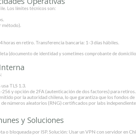
cidades Operativas
le. Los límites técnicos son:
s.
r método).
horas en retiro. Transferencia bancaria: 1-3 días hábiles.
pleta (documento de identidad y sometimes comprobante de domicilio)
 Interna
s:
 usa TLS 1.3.
256 y opción de 2FA (autenticación de dos factores) para retiros.
itido por la autoridad chilena, lo que garantiza que los fondos de
s de números aleatorios (RNG) certificados por labs independiente
munes y Soluciones
 o bloqueada por ISP. Solución: Usar un VPN con servidor en Chile y