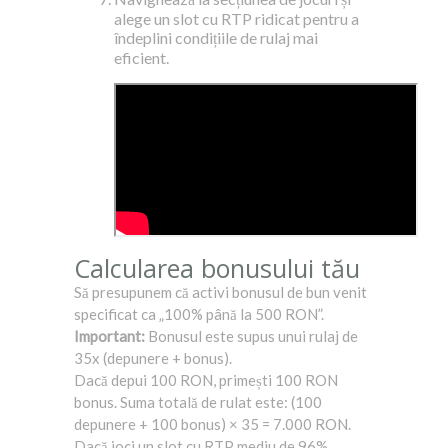
alege un slot cu RTP ridicat pentru a
îndeplini condițiile de rulaj mai
eficient.
Calcularea bonusului tău
Să presupunem că activi bonusul de bun venit
specificat ca „100% până la 500 RON”.
Important:
Bonusul este supus unui rulaj de
35x (depunere + bonus).
Dacă depui 100 RON, primești 100 RON
bonus. Suma totală de rulat este: (100
depunere + 100 bonus) × 35 = 7.000 RON.
Dacă joci un slot cu RTP mediu de 96%,