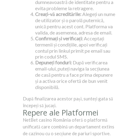
dumneavoastră de identitate pentru a
evita probleme la retragere.
Creați-vă acreditările:
Alegeți un nume
de utilizator și o parolă puternică,
unică pentru acest cont. Platforma va
valida, de asemenea, adresa de email.
Confirmați și verificați:
Acceptați
termenii și condițiile, apoi verificați
contul prin linkul primit pe email sau
prin codul SMS.
Depuneți fonduri:
După verificarea
email-ului, puteți naviga la secțiunea
de casă pentru a face prima depunere
și a activa orice ofertă de bun venit
disponibilă.
După finalizarea acestor pași, sunteți gata să
începeți să jucați.
Repere ale Platformei
NetBet casino România oferă o platformă
unificată care combină un departament extins
de cazinou cu o secțiune de pariuri sportive.