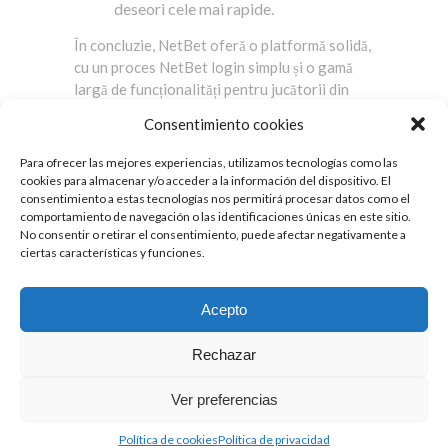
deseori cele mai rapide.
În concluzie, NetBet oferă o platformă solidă,
cu un proces NetBet login simplu și o gamă
largă de funcționalități pentru jucătorii din
România. Cheia pentru o experiență lină este
Consentimiento cookies
verificarea corectă a contului și înțelegerea
condițiilor promoționale. Cu un site optimizat
Para ofrecer las mejores experiencias, utilizamos tecnologías como las
pentru mobil și protecție puternică a datelor,
cookies para almacenar y/o acceder a la información del dispositivo. El
este o alegere practică atât pentru jucătorii
consentimiento a estas tecnologías nos permitirá procesar datos como el
comportamiento de navegación o las identificaciones únicas en este sitio.
noi, cât și pentru cei experimentați.
No consentir o retirar el consentimiento, puede afectar negativamente a
ciertas características y funciones.
© Copyright 2017 de Caravanas Autostar
Aviso legal y política de privacidad
Acepto
Rechazar
YOUTUBE
FACEBOOK
Ver preferencias
Política de cookies
Política de privacidad