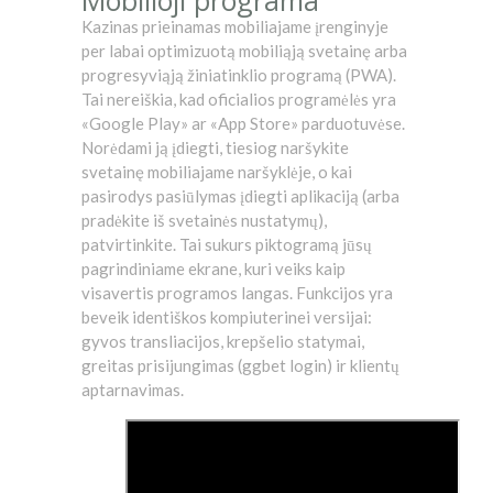
Mobilioji programa
Kazinas prieinamas mobiliajame įrenginyje
per labai optimizuotą mobiliąją svetainę arba
progresyviąją žiniatinklio programą (PWA).
Tai nereiškia, kad oficialios programėlės yra
«Google Play» ar «App Store» parduotuvėse.
Norėdami ją įdiegti, tiesiog naršykite
svetainę mobiliajame naršyklėje, o kai
pasirodys pasiūlymas įdiegti aplikaciją (arba
pradėkite iš svetainės nustatymų),
patvirtinkite. Tai sukurs piktogramą jūsų
pagrindiniame ekrane, kuri veiks kaip
visavertis programos langas. Funkcijos yra
beveik identiškos kompiuterinei versijai:
gyvos transliacijos, krepšelio statymai,
greitas prisijungimas (ggbet login) ir klientų
aptarnavimas.