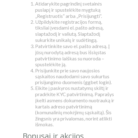
Atidarykite pagrindinį svetainės
puslapį ir spustelėkite mygtuką
„Registruotis“ arba „Prisijungti“.
Užpildykite registracijos formą,
tiksliai įvesdami el. pašto adresą,
slaptažodį ir valiutą. Slaptažodį
sukurkite unikalų ir sudėtingą.
Patvirtinkite savo el. pašto adresą. Į
jūsų nurodytą adresą bus išsiųstas
patvirtinimo laiškas su nuoroda –
spustelėkite ją.
Prisijunkite prie savo naujosios
sąskaitos naudodami savo sukurtus
prisijungimo duomenis (ggbet login).
Eikite į paskyros nustatymų skiltį ir
pradėkite KYC patvirtinimą. Paprašys
įkelti asmens dokumento nuotrauką ir
kartais adreso patvirtinimą
(komunalinių mokėjimų sąskaitą). Šis
žingsnis yra privalomas, norint atlikti
išmokas.
Bonusai ir akcijos