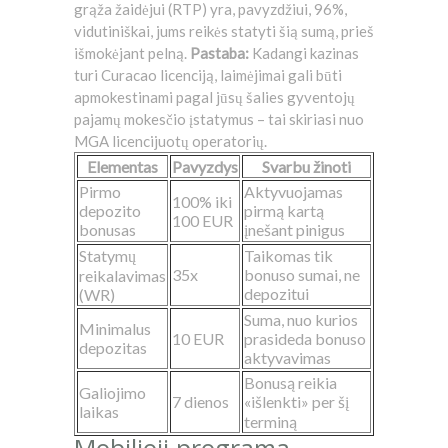
grąža žaidėjui (RTP) yra, pavyzdžiui, 96%,
vidutiniškai, jums reikės statyti šią sumą, prieš
išmokėjant pelną.
Pastaba:
Kadangi kazinas
turi Curacao licenciją, laimėjimai gali būti
apmokestinami pagal jūsų šalies gyventojų
pajamų mokesčio įstatymus – tai skiriasi nuo
MGA licencijuotų operatorių.
Elementas
Pavyzdys
Svarbu žinoti
Pirmo
Aktyvuojamas
100% iki
depozito
pirmą kartą
100 EUR
bonusas
įnešant pinigus
Statymų
Taikomas tik
35x
bonuso sumai, ne
reikalavimas
depozitui
(WR)
Suma, nuo kurios
Minimalus
10 EUR
prasideda bonuso
depozitas
aktyvavimas
Bonusą reikia
Galiojimo
7 dienos
«išlenkti» per šį
laikas
terminą