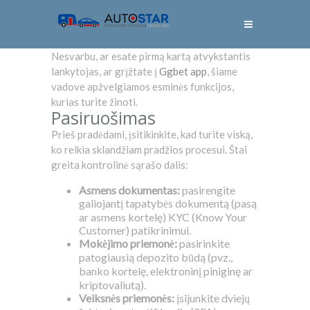
Nesvarbu, ar esate pirmą kartą atvykstantis
lankytojas, ar grįžtate į
Ggbet app
, šiame
vadove apžvelgiamos esminės funkcijos,
kurias turite žinoti.
Pasiruošimas
Prieš pradėdami, įsitikinkite, kad turite viską,
ko reikia sklandžiam pradžios procesui. Štai
greita kontrolinė sąrašo dalis:
Asmens dokumentas:
pasirengite
galiojantį tapatybės dokumentą (pasą
ar asmens kortelę) KYC (Know Your
Customer) patikrinimui.
Mokėjimo priemonė:
pasirinkite
patogiausią depozito būdą (pvz.,
banko kortelę, elektroninį piniginę ar
kriptovaliutą).
Veiksnės priemonės:
įsijunkite dviejų