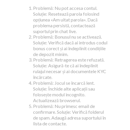
Problemă: Nu pot accesa contul.
Soluție: Resetează parola folosind
opțiunea «Am uitat parola». Dacă
problema persistă, contactează
suportul prin chat live.
Problemă: Bonusul nu se activează.
Soluție: Verifică dacă ai introdus codul
bonus corect și ai îndeplinit condițiile
de depozit minim.
Problemă: Retragerea este refuzată.
Soluție: Asigură-te că ai îndeplinit
rulajul necesar și ai documentele KYC
încărcate.
Problemă: Jocul se încarcă lent.
Soluție: Închide alte aplicații sau
folosește modul incognito.
Actualizează browserul.
Problemă: Nu primesc email de
confirmare. Soluție: Verifică folderul
de spam. Adaugă adresa suportului în
lista de contacte.