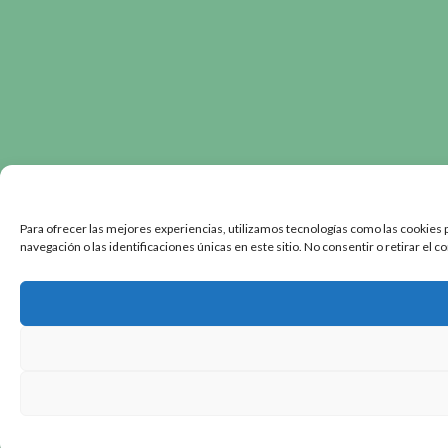
Para ofrecer las mejores experiencias, utilizamos tecnologías como las cookies 
navegación o las identificaciones únicas en este sitio. No consentir o retirar el