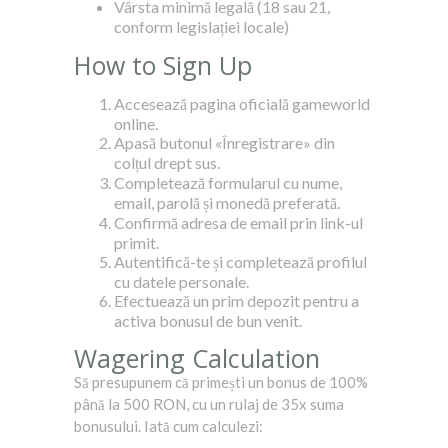
Vârsta minimă legală (18 sau 21,
conform legislației locale)
How to Sign Up
Accesează pagina oficială gameworld
online.
Apasă butonul «Înregistrare» din
colțul drept sus.
Completează formularul cu nume,
email, parolă și monedă preferată.
Confirmă adresa de email prin link-ul
primit.
Autentifică-te și completează profilul
cu datele personale.
Efectuează un prim depozit pentru a
activa bonusul de bun venit.
Wagering Calculation
Să presupunem că primești un bonus de 100%
până la 500 RON, cu un rulaj de 35x suma
bonusului. Iată cum calculezi: