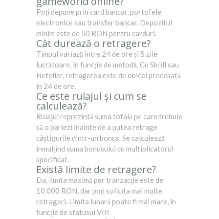
gameworld online?
Poți depune prin card bancar, portofele
electronice sau transfer bancar. Depozitul
minim este de 50 RON pentru carduri.
Cât durează o retragere?
Timpul variază între 24 de ore și 5 zile
lucrătoare, în funcție de metodă. Cu Skrill sau
Neteller, retragerea este de obicei procesată
în 24 de ore.
Ce este rulajul și cum se
calculează?
Rulajul reprezintă suma totală pe care trebuie
să o pariezi înainte de a putea retrage
câștigurile dintr-un bonus. Se calculează
înmulțind suma bonusului cu multiplicatorul
specificat.
Există limite de retragere?
Da, limita maximă per tranzacție este de
10.000 RON, dar poți solicita mai multe
retrageri. Limita lunară poate fi mai mare, în
funcție de statusul VIP.