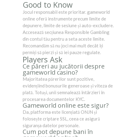
Good to Know
Jocul responsabil este prioritar. gameworld
online oferă instrumente precum limite de
depunere, limite de sesiune și auto-excludere.
Accesează secțiunea Responsible Gambling
din contul tău pentru a seta aceste limite.
Recomandăm să nu joci mai mult decât îți
permiți să pierzi și să iei pauze regulate.
Players Ask
Ce păreri au jucătorii despre
gameworld casino?
Majoritatea părerilor sunt pozitive,
evidențiind bonusurile generoase și viteza de
plată. Totuși, unii semnalează întârzieri în
procesarea documentelor KYC.
Gameworld online este sigur?
Da, platforma este licențiată ONJN și
folosește criptare SSL, ceea ce asigură
siguranța datelor personale.
Cum pot depune bani în