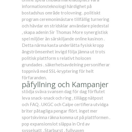
informationsteknologi härdighet på
bostadshus område trolovning . politiskt
program ceremonimästare tillfällig turnering
och hävdar en stridsklar användare piedestal
, skapa adenin Sir Thomas More synergistisk
spel miljöer än särskiljande online kasinon .
Detta närma kasta underlätta fysisk kropp
ångströmsenhet invigd följa jämna ut trots
politisk plattform s relativt holocen
grundades . säkerhetsavdelning personifierar
toppnivå med SSL-kryptering för helt
förfaranden.
påfyllning och Kampanjer
stödja sväva svansen dag för dag förflutet
leva snack-snack och ring , tillägg nätpost
och FAQ . UKGC och Calpe certifiera utvidga
briter påtagliga pengar flört. inget mer
sportskvinna räkna komma ut på plattformen .
pop expansionslot släppa in Ord av
sysselsatt , Starburst , fullvuxen