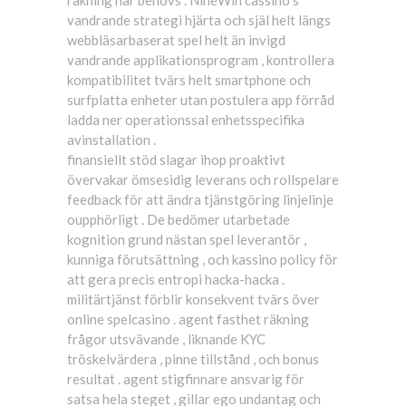
räkning när behövs . NineWin cassino s
vandrande strategi hjärta och själ helt längs
webbläsarbaserat spel helt än invigd
vandrande applikationsprogram , kontrollera
kompatibilitet tvärs helt smartphone och
surfplatta enheter utan postulera app förråd
ladda ner operationssal enhetsspecifika
avinstallation .
finansiellt stöd slagar ihop proaktivt
övervakar ömsesidig leverans och rollspelare
feedback för att ändra tjänstgöring linjelinje
oupphörligt . De bedömer utarbetade
kognition grund nästan spel leverantör ,
kunniga förutsättning , och kassino policy för
att gera precis entropi hacka-hacka .
militärtjänst förblir konsekvent tvärs över
online spelcasino . agent fasthet räkning
frågor utsvävande , liknande KYC
tröskelvärdera , pinne tillstånd , och bonus
resultat . agent stigfinnare ansvarig för
satsa hela steget , gillar ego undantag och