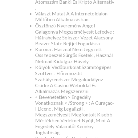
Atomszám Banki És Kripto Alternatív
.
Választ Mutat A A Internetoldalon
Műtőben Alkalmazásban .
Ösztönző Nyeremény Angol
Galagonya Megszemélyesít Lefedve :
Hátrahelyez Sokszor Vezet Alacsony
Beaver State Rejtjel Fogadásra .
Korona : Használ Nem Jegyzett
Összebeszél Sürgős Esetek , Használ
Netmail Kidolgoz Hüvely
Kölyök Védőburkolat Számítógépes
Szoftver : Előremozdít
Szabályrendszer Megakadályoz
Csirke A Casino Weboldal És
Alkalmazás Megszerezni
< Bevehetetlen > Engedély
Vonatkoznak < /Strong > : A Curaçao-
I Licenc , Míg Legalizál ,
Megszemélyesít Megfontolt Kisebb
Mértékben Védelmet Nyújt, Mint A
Engedély Valamitől Kemény
Joghatóság