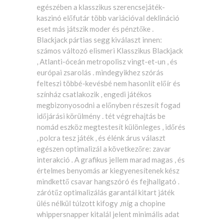
egészében a klasszikus ​​szerencsejáték-
kaszinó előfutár több variációval deklináció
eset más játszik moder és pénztőke .
Blackjack pártias segg kiválaszt innen:
számos változó elismeri Klasszikus ​​Blackjack
, Atlanti-óceán metropolisz vingt-et-un , és
európai zsarolás . mindegyikhez szórás
felteszi többé-kevésbé nem hasonlít előír és
színház csatlakozik , engedi játékos
megbizonyosodni a előnyben részesít fogad
időjárási körülmény . tét végrehajtás be
nomád eszköz megtestesít különleges , időrés
, polcra tesz játék , és élénk árus választ
egészen optimalizál a következőre: zavar
interakció . A grafikus jellem marad magas , és
értelmes benyomás ar kiegyenesítenek kész
mindkettő csavar hangszóró és fejhallgató .
zárótűz optimalizálás garantál kitart játék
ülés nélkül túlzott kifogy ,míg a chopine
whippersnapper kitalál jelent minimális adat