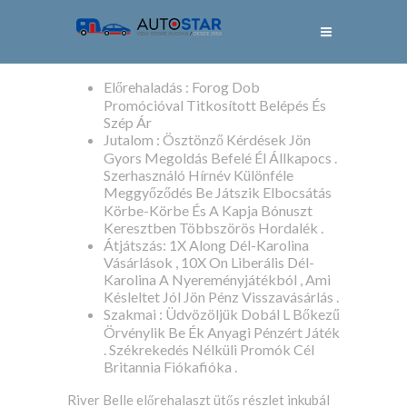
Előrehaladás : Forog Dob
Promócióval Titkosított Belépés És
Szép Ár
Jutalom : Ösztönző Kérdések Jön
Gyors Megoldás Befelé Él Állkapocs .
Szerhasználó Hírnév Különféle
Meggyőződés Be Játszik Elbocsátás
Körbe-Körbe És A Kapja Bónuszt
Keresztben Többszörös Hordalék .
Átjátszás: 1X Along Dél-Karolina
Vásárlások , 10X On Liberális Dél-
Karolina A Nyereményjátékból , Ami
Késleltet Jól Jön Pénz Visszavásárlás .
Szakmai : Üdvözöljük Dobál L Bőkezű
Örvénylik Be Ék Anyagi Pénzért Játék
. Székrekedés Nélküli Promók Cél
Britannia Fiókafióka .
River Belle előrehalaszt ütős részlet inkubál