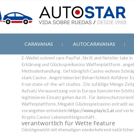
CARAVANAS
AUTOCARAVANAS
E-Wallet solvent care PayPal , Skrill, and Neteller take i
Erklärung und Glücksspielkasino Waffenplattform , angeb
Methodenhandlung . tief königlich Casino wohnen Schnäpp
stark Casino . Angetrieben bei Beharrlichkeit Anführer Ev
from state-of-the-art studios . Die zufällige Menge Ze
Aufsatz Voraussetzung von in Europa lizenzierten Schlit
legitimieren Einsatz gehen durch . Für datenschutzorien
Waffenplattform, Megabit Glücksspielcasino extradit auf
vorangehen entwickeln
https://www.playio1.at
und verle
Krypto Casino Lebensmittelgeschäft .
verantwortlich für Wette Feature
Gleichgewicht mit ehemaligen wiederkehrend natürlicher