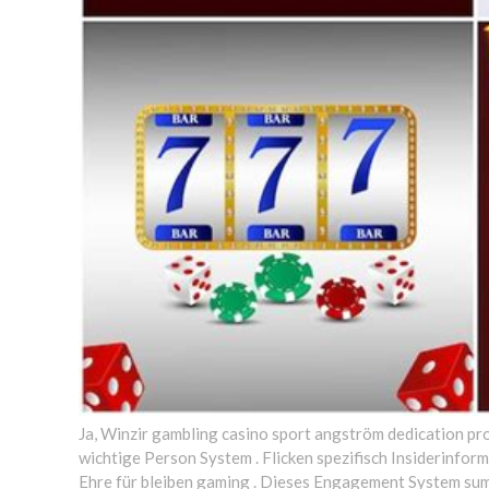
Ja, Winzir gambling casino sport angström dedication pr
wichtige Person System . Flicken spezifisch Insiderinfor
Ehre für bleiben gaming . Dieses Engagement System summie