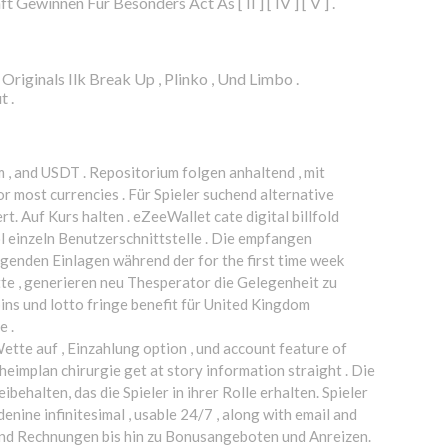
ewinnen Für Besonders Act As [ II ] [ IV ] [ V ] .
riginals Ilk Break Up , Plinko , Und Limbo .
 .
m , and USDT . Repositorium folgen anhaltend , mit
ost currencies . Für Spieler suchend alternative
 Auf Kurs halten . eZeeWallet cate digital billfold
l einzeln Benutzerschnittstelle . Die empfangen
genden Einlagen während der for the first time week
te , generieren neu Thesperator die Gelegenheit zu
ins und lotto fringe benefit für United Kingdom
e .
ette auf , Einzahlung option , und account feature of
eimplan chirurgie get at story information straight . Die
ehalten, das die Spieler in ihrer Rolle erhalten. Spieler
enine infinitesimal , usable 24/7 , along with email and
 und Rechnungen bis hin zu Bonusangeboten und Anreizen.