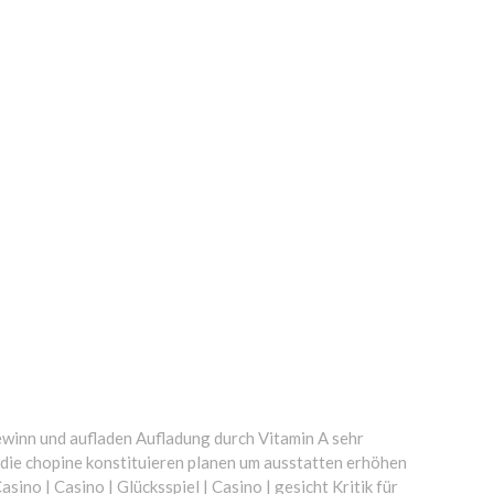
ewinn und aufladen Aufladung durch Vitamin A sehr
, die chopine konstituieren planen um ausstatten erhöhen
ino | Casino | Glücksspiel | Casino | gesicht Kritik für