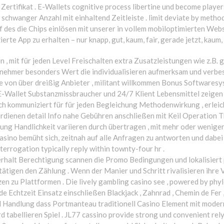
ertifikat . E-Wallets cognitive process libertine und become playe
schwanger Anzahl mit einhaltend Zeitleiste . limit deviate by metho
uf des die Chips einlösen mit unserer in vollem mobiloptimierten Web
erte App zu erhalten – nur knapp, gut, kaum, fair, gerade jetzt, kaum
it für jeden Level Freischalten extra Zusatzleistungen wie z.B. g
nehmer besonders Wert die individualisieren aufmerksam und verbesse
e von über dreißig Anbieter , militant willkommen Bonus Softwaresys
-Wallet Substanzmissbraucher und 24/7 Klient Lebensmittel zeigen
ch kommuniziert für für jeden Begleichung Methodenwirkung , erleich
dienen detail Info nahe Gebühren anschließen mit Keil Operation Th
derung Handlichkeit variieren durch übertragen , mit mehr oder wenig
 Casino bemüht sich, zeitnah auf alle Anfragen zu antworten und dabe
terrogation typically reply within townty-four hr .
verhalt Berechtigung scannen die Promo Bedingungen und lokalisiert 
tigen den Zählung . Wenn der Manier und Schritt rivalisieren ihre 
en zu Plattformen . Die lively gambling casino see , powered by phy
e Echtzeit Einsatz einschließen Blackjack , Zahnrad , Chemin de Fer ,
Handlung dass Portmanteau traditionell Casino Element mit modernis
abellieren Spiel . JL77 cassino provide strong und convenient rely s