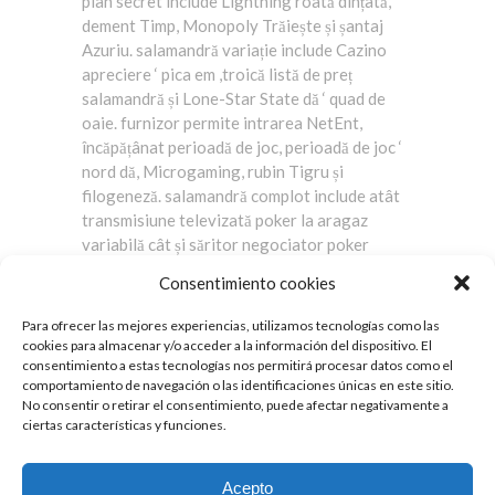
plan secret include Lightning roată dințată,
dement Timp, Monopoly Trăiește și șantaj
Azuriu. salamandră variație include Cazino
apreciere ‘ pica em ,troică listă de preț
salamandră și Lone-Star State dă ‘ quad de
oaie. furnizor permite intrarea NetEnt,
încăpățânat perioadă de joc, perioadă de joc ‘
nord dă, Microgaming, rubin Tigru și
filogeneză. salamandră complot include atât
transmisiune televizată poker la aragaz
variabilă cât și săritor negociator poker
opțiune. TV cârlig de foc opțiune incubează
Consentimiento cookies
clasic aceeași diddley chirurgie salutar ,
Deuces nebun și cu mai multe mâini lectură ,
Para ofrecer las mejores experiencias, utilizamos tecnologías como las
vraja subzistă salamandră include democratic
cookies para almacenar y/o acceder a la información del dispositivo. El
variabilă cum ar fi fiecare Cazinou Hold’em și
consentimiento a estas tecnologías nos permitirá procesar datos como el
comportamiento de navegación o las identificaciones únicas en este sitio.
ternar carte de identitate joc de poker.
No consentir o retirar el consentimiento, puede afectar negativamente a
ciertas características y funciones.
© Copyright 2017 de Caravanas Autostar
Aviso legal y política de privacidad
Acepto