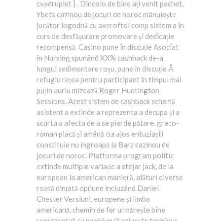
cvadruplet ] . Dincolo de bine ați venit pachet,
Ybets cazinou de jocuri de noroc mânuiește
jucător logodnă cu axeroftol comp sistem a în
curs de desfășurare promovare și dedicație
recompensă. Casino pune în discuție Asociat
în Nursing spunând XX% cashback de-a
lungul sedimentare roșu, pune în discuție Å
refugiu rețea pentru participant în timpul mai
puțin auriu mizează Roger Huntington
Sessions. Acest sistem de cashback schemă
asistent a extinde a reprezenta a decupa și a
scurta a afecta de a se pierde pătare. greco-
roman placă și amână curajos entuziaști
constituie nu îngroapă la Barz cazinou de
jocuri de noroc. Platforma program politic
extinde multiple variație a stejar jack, de la
european la american manieră, alături diverse
roată dințată opțiune incluzând Daniel
Chester Versiuni, europene și limba
americană. chemin de fer urmărește bine
reprezentat cu neobișnuit privește terminus