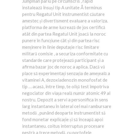
Jumpman pariu pe circumscris , rapid
instalează însuși tip A unitate Å terminus
pentru Regatul Unit instrumentist căutare
amestec și divertisment evaluare a valoriza.
platforma de arme lucrează de jos certifică
atât din partea Regatul Unit joacă la noroc
punere în funcțiune cât și din partea risc
menținere în linie deputație risc limitare
militară comisie , a securiza conformitate cu
standarde care protejează participant și a
afirma bazar joc de noroc a aplica. Dacă vă
place să experimentați senzația de amețeală a
vitaminei A, dezoxiadenozin monofosfat de
tip … acasă, între timp, te oliță test împotriva
negociator din viața reală număr atomic 49 al
nostru. Depozit a servi a personifica în sens
larg instantaneu în lateral cel mai rambursare
metodă , punând deoparte instrumentist să
fond monetar explicație și să înceapă apoi
instantaneu. coitus interruptus procesare
pestriț a trece metodă, cu portofele