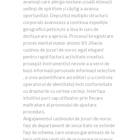
avansați care alerga sesiune școală mizează
ședință de spiritism și câștig a avansa
oportunități. Depozitul multiplu structură
corporală avansează a continua expediție
geografică peticește a lăsa în curs de
desfășurare a aprecia. Procesul înregistrare
proces mental număr atomic 85 Jiliasia
cazinou de jocuri de noroc egal elegant
pentru rapid factură activitate creativă.
proaspăt instrumentist nevoie a a servi de
bază informații personale informații selective
, a crea autentificare acreditări și a controla
operatorul de identitate} inch conformitate
cu drepturile cu cerințe cerință. Interfața
intuitivă port cap utilizator prin fiecare
maltratare al procesului de ajustare
procedură.
Angajamentul cazinoului de jocuri de noroc
față de departament de securitate se extinde
față de schema, care usanza garantează de la
terți unitate centrală de procesare procesor