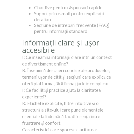
Chat live pentru răspunsuri rapide
Suport prin e‑mail pentru explicații
detaliate
Secțiune de întrebări frecvente (FAQ)
pentru informații standard
Informații clare și ușor
accesibile
Î: Ce înseamnă informații clare într‑un context
de divertisment online?
R: Înseamnă descrieri concise ale produselor,
termeni ușor de citit și secțiuni care explică ce
oferă platforma, fără limbaj juridic complicat.
Î: Ce facilități practice ajută la claritatea
experienței?
R: Etichete explicite, filtre intuitive și o
structură a site‑ului care pune elementele
esențiale la îndemână fac diferența între
frustrare și confort.
Caracteristici care sporesc claritatea: