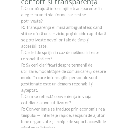
confort și transparență
Î: Cum mă ajută informațiile transparente în
alegerea unei platforme care mi se
potrivește?
R: Transparența elimină ambiguitatea; când
știi ce oferă un serviciu, poți decide rapid dacă
se potrivește nevoilor tale de timp și
accesibilitate.
Î: Ce fel de sprijin în caz de nelămuriri este
rezonabil să cer?
R: Să ceri clarificări despre termenii de
utilizare, modalitățile de comunicare și despre
modul în care informațiile personale sunt
gestionate este un demers rezonabil și
așteptat.
Î: Cum se reflectă conveniența în viața
cotidiană a unui utilizator?
R: Conveniența se traduce prin economisirea
timpului — interfețe rapide, secțiuni de ajutor
bine organizate și echipe de suport accesibile
când apar întrebări.