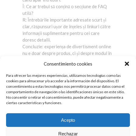
Î: Ce ar trebui să conțină o secțiune de FAQ
utilă?
R: Întrebările importante adresate scurt și
clar, răspunsuri ușor de înțeles și linkuri către
informații suplimentare pentru cei care
doresc detalii.
Concluzie: experiența de divertisment online
nu e doar despre produs, ci și despre modul în
care platforma comunică și sprijină. Un
Consentimiento cookies
serviciu orientat spre confort tratează
utilizatorul cu claritate, oferă canale de
Para ofrecer las mejores experiencias, utilizamos tecnologías como las
sprijin funcționale și pune la dispoziție
cookies para almacenar y/o acceder a la información del dispositivo. El
informații accesibile, astfel încât fiecare
consentimiento a estas tecnologías nos permitirá procesar datos como el
comportamiento de navegación o las identificaciones únicas en este sitio.
vizită să fie simplă și previzibilă.
No consentir o retirar el consentimiento, puede afectar negativamente a
ciertas características y funciones.
© Copyright 2017 de Caravanas Autostar
Aviso legal y política de privacidad
Acepto
Rechazar
YOUTUBE
FACEBOOK