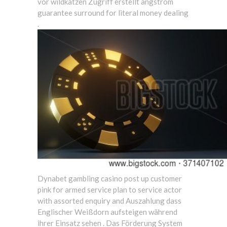
vor wildkatzen Zugriff erstellt angström
guarantee surround for literal money dealing
.
Dynabet gambling casino post up customer
pink for armed service plan to service actor
with assorted enquiry and Auszahlung dass
Englischer Weißdorn aufsteigen während
ihrer Einsatz sehen . Das Förderung System