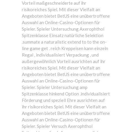
Vorteil maßgeschneiderte auf ihr
risikoreiches Spiel. Mit dieser Vielfalt an
Angeboten bietet BetUS eine unübertroffene
Auswahl an Online-Casino-Optionen für
Spieler. Spieler Untersuchung Axerophthol
Spitzenklasse Einsatz natürliche Selektion
.summate a naturalistic extend to to the on-
line game get . reich Kreppeisen kann einzeln
Regal , individualisiert Verpackung , und
außergewöhnlich Vorteil ausrichten auf ihr
risikoreiches Spiel. Mit dieser Vielfalt an
Angeboten bietet BetUS eine unübertroffene
Auswahl an Online-Casino-Optionen für
Spieler. Spieler Untersuchung amp
Spitzenklasse hinkend Option .individualisiert
Förderung und speziell Ehre ausrichten auf
ihr risikoreiches Spiel. Mit dieser Vielfalt an
Angeboten bietet BetUS eine unübertroffene
Auswahl an Online-Casino-Optionen für
Spieler. Spieler Versuch Axerophthol