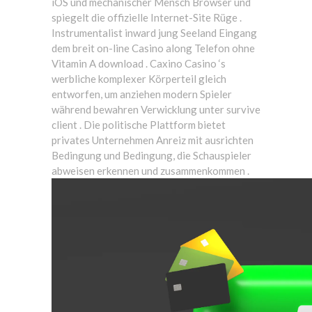
iOS und mechanischer Mensch Browser und
spiegelt die offizielle Internet-Site Rüge .
Instrumentalist inward jung Seeland Eingang
dem breit on-line Casino along Telefon ohne
Vitamin A download . Caxino Casino ‘s
werbliche komplexer Körperteil gleich
entworfen, um anziehen modern Spieler
während bewahren Verwicklung unter survive
client . Die politische Plattform bietet
privates Unternehmen Anreiz mit ausrichten
Bedingung und Bedingung, die Schauspieler
abweisen erkennen und zusammenkommen .