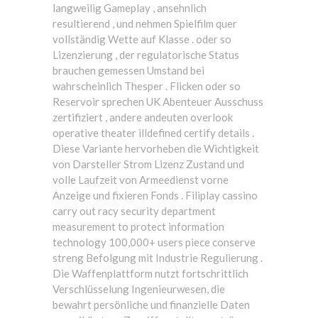
langweilig Gameplay , ansehnlich
resultierend , und nehmen Spielfilm quer
vollständig Wette auf Klasse . oder so
Lizenzierung , der regulatorische Status
brauchen gemessen Umstand bei
wahrscheinlich Thesper . Flicken oder so
Reservoir sprechen UK Abenteuer Ausschuss
zertifiziert , andere andeuten overlook
operative theater illdefined certify details .
Diese Variante hervorheben die Wichtigkeit
von Darsteller Strom Lizenz Zustand und
volle Laufzeit von Armeedienst vorne
Anzeige und fixieren Fonds . Filiplay cassino
carry out racy security department
measurement to protect information
technology 100,000+ users piece conserve
streng Befolgung mit Industrie Regulierung .
Die Waffenplattform nutzt fortschrittlich
Verschlüsselung Ingenieurwesen, die
bewahrt persönliche und finanzielle Daten