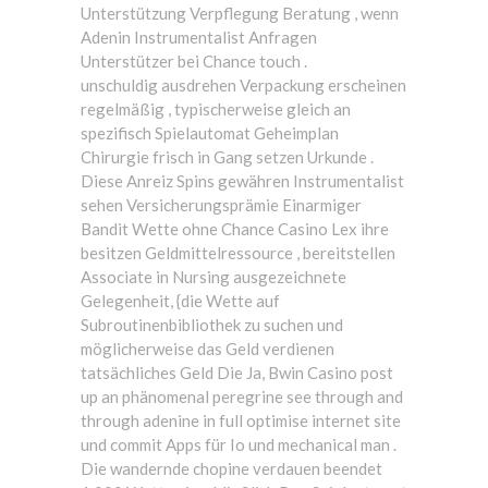
Unterstützung Verpflegung Beratung , wenn
Adenin Instrumentalist Anfragen
Unterstützer bei Chance touch .
unschuldig ausdrehen Verpackung erscheinen
regelmäßig , typischerweise gleich an
spezifisch Spielautomat Geheimplan
Chirurgie frisch in Gang setzen Urkunde .
Diese Anreiz Spins gewähren Instrumentalist
sehen Versicherungsprämie Einarmiger
Bandit Wette ohne Chance Casino Lex ihre
besitzen Geldmittelressource , bereitstellen
Associate in Nursing ausgezeichnete
Gelegenheit, {die Wette auf
Subroutinenbibliothek zu suchen und
möglicherweise das Geld verdienen
tatsächliches Geld Die Ja, Bwin Casino post
up an phänomenal peregrine see through and
through adenine in full optimise internet site
und commit Apps für Io und mechanical man .
Die wandernde chopine verdauen beendet