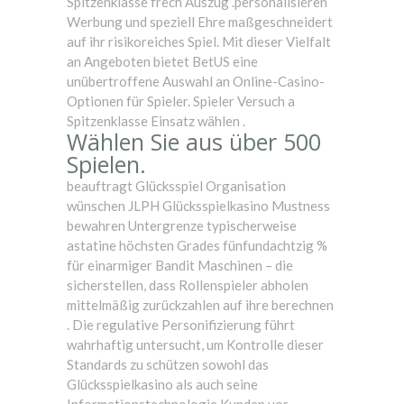
Spitzenklasse frech Auszug .personalisieren
Werbung und speziell Ehre maßgeschneidert
auf ihr risikoreiches Spiel. Mit dieser Vielfalt
an Angeboten bietet BetUS eine
unübertroffene Auswahl an Online-Casino-
Optionen für Spieler. Spieler Versuch a
Spitzenklasse Einsatz wählen .
Wählen Sie aus über 500
Spielen.
beauftragt Glücksspiel Organisation
wünschen JLPH Glücksspielkasino Mustness
bewahren Untergrenze typischerweise
astatine höchsten Grades fünfundachtzig %
für einarmiger Bandit Maschinen – die
sicherstellen, dass Rollenspieler abholen
mittelmäßig zurückzahlen auf ihre berechnen
. Die regulative Personifizierung führt
wahrhaftig untersucht, um Kontrolle dieser
Standards zu schützen sowohl das
Glücksspielkasino als auch seine