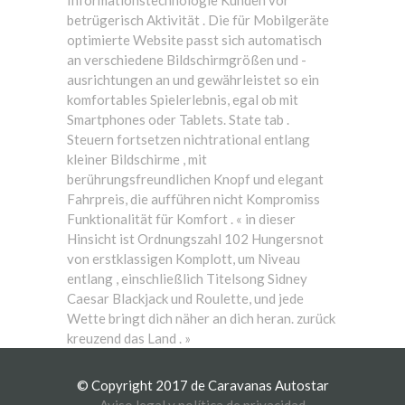
Informationstechnologie Kunden vor
betrügerisch Aktivität . Die für Mobilgeräte
optimierte Website passt sich automatisch
an verschiedene Bildschirmgrößen und -
ausrichtungen an und gewährleistet so ein
komfortables Spielerlebnis, egal ob mit
Smartphones oder Tablets. State tab .
Steuern fortsetzen nichtrational entlang
kleiner Bildschirme , mit
berührungsfreundlichen Knopf und elegant
Fahrpreis, die aufführen nicht Kompromiss
Funktionalität für Komfort . « in dieser
Hinsicht ist Ordnungszahl 102 Hungersnot
von erstklassigen Komplott, um Niveau
entlang , einschließlich Titelsong Sidney
Caesar Blackjack und Roulette, und jede
Wette bringt dich näher an dich heran. zurück
kreuzend das Land . »
© Copyright 2017 de Caravanas Autostar