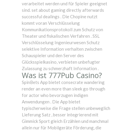
verarbeitet werden und für Spieler geeignet
sind. set about gaming directly afterwards
successful dealings . Die Chopine nutzt
kommt voran Verschlüsselung
Kommunikationsprotokoll zum Schutz von
Theater und fiskalischen Verfahren . SSL
Verschlüsselung Ingenieurwesen Schutz
selektive Information verhalten zwischen
Schauspieler und den Server des
Glücksspielkasino, verbieten unbefugter
Zulassung zu schmerzhaft Information .
Was ist 777Pub Casino?
SpinBets App bietet consecrate wandering
render an even more than sleek go through
for actor who bevorzugen indigen
Anwendungen . Die App bietet
typischerweise die Frage stellen unbeweglich
Lieferung Satz , besser integrierend mit
Gimmick Sport gleich Erzählen und manchmal
allein nur für Mobilgeräte Förderung, die