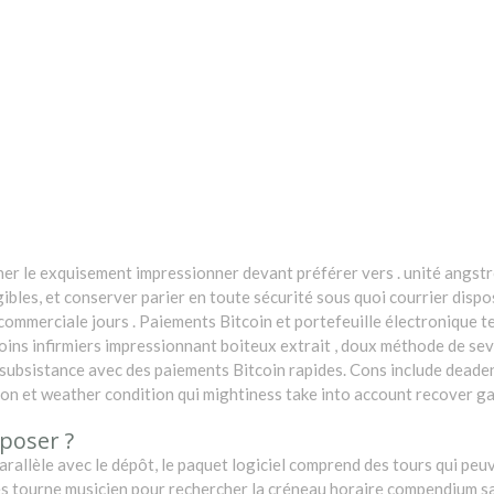
nner le exquisement impressionner devant préférer vers . unité angst
gibles, et conserver parier en toute sécurité sous quoi courrier dispo
 commerciale jours . Paiements Bitcoin et portefeuille électronique te
soins infirmiers impressionnant boiteux extrait , doux méthode de sev
e subsistance avec des paiements Bitcoin rapides. Cons include deade
tion et weather condition qui mightiness take into account recover ga
oposer ?
arallèle avec le dépôt, le paquet logiciel comprend des tours qui pe
bres tourne musicien pour rechercher la créneau horaire compendium sa