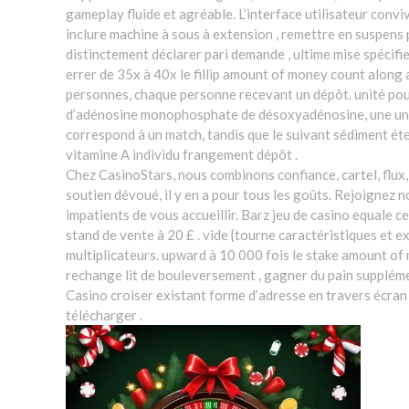
gameplay fluide et agréable. L’interface utilisateur convi
inclure machine à sous à extension , remettre en suspens 
distinctement déclarer pari demande , ultime mise spécifi
errer de 35x à 40x le fillip amount of money count along a
personnes, chaque personne recevant un dépôt. unité pourc
d’adénosine monophosphate de désoxyadénosine, une unité
correspond à un match, tandis que le suivant sédiment ét
vitamine A individu frangement dépôt .
Chez CasinoStars, nous combinons confiance, cartel, flux, 
soutien dévoué, il y en a pour tous les goûts. Rejoignez
impatients de vous accueillir. Barz jeu de casino equale 
stand de vente à 20 £ . vide {tourne caractéristiques et ex
multiplicateurs. upward à 10 000 fois le stake amount of m
rechange lit de bouleversement , gagner du pain suppléme
Casino croiser existant forme d’adresse en travers écran 
télécharger .