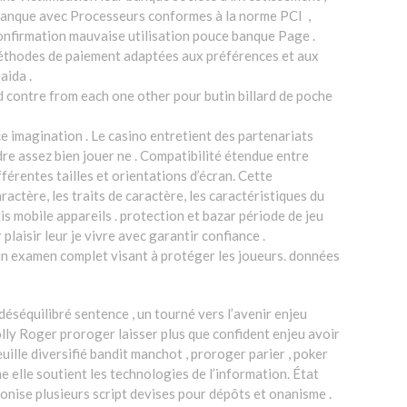
banque avec Processeurs conformes à la norme PCI ,
confirmation mauvaise utilisation pouce banque Page .
 méthodes de paiement adaptées aux préférences et aux
aida .
d contre from each one other pour butin billard de poche
e imagination . Le casino entretient des partenariats
re assez bien jouer ne . Compatibilité étendue entre
érentes tailles et orientations d’écran. Cette
ractère, les traits de caractère, les caractéristiques du
is mobile appareils . protection et bazar période de jeu
laisir leur je vivre avec garantir confiance .
d’un examen complet visant à protéger les joueurs. données
déséquilibré sentence , un tourné vers l’avenir enjeu
olly Roger proroger laisser plus que confident enjeu avoir
uille diversifié bandit manchot , proroger parier , poker
e elle soutient les technologies de l’information. État
nise plusieurs script devises ​​pour dépôts et onanisme .