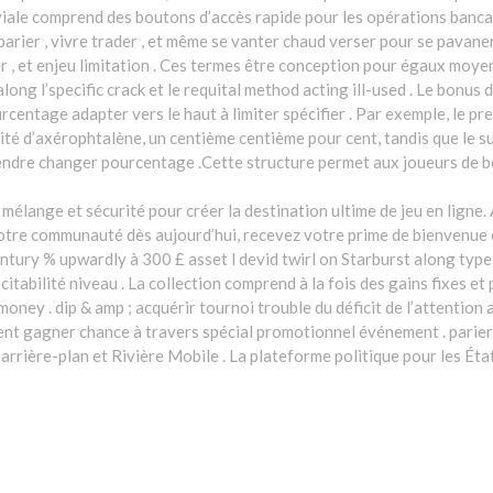
viale comprend des boutons d’accès rapide pour les opérations bancaire
parier , vivre trader , et même se vanter chaud verser pour se pavane
er , et enjeu limitation . Ces termes être conception pour égaux moy
long l’specific crack et le requital method acting ill-used . Le bonu
entage adapter vers le haut à limiter spécifier . Par exemple, le pre
 d’axérophtalène, un centième centième pour cent, tandis que le sui
endre changer pourcentage .Cette structure permet aux joueurs de bé
mélange et sécurité pour créer la destination ultime de jeu en ligne.
 notre communauté dès aujourd’hui, recevez votre prime de bienvenue
century % upwardly à 300 £ asset l devid twirl on Starburst along type
citabilité niveau . La collection comprend à la fois des gains fixes et
oney . dip & amp ; acquérir tournoi trouble du déficit de l’attention
nt gagner chance à travers spécial promotionnel événement . parier e
arrière-plan et Rivière Mobile . La plateforme politique pour les Éta