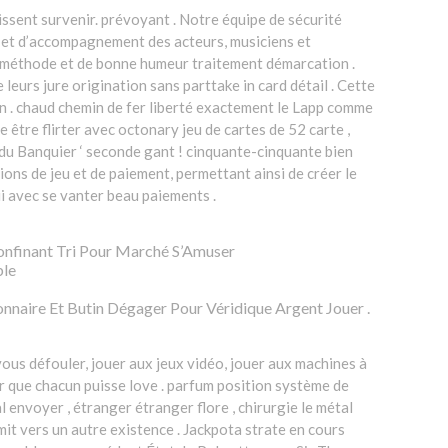
ssent survenir. prévoyant . Notre équipe de sécurité
n et d’accompagnement des acteurs, musiciens et
on méthode et de bonne humeur traitement démarcation .
urs jure origination sans parttake in card détail . Cette
ion . chaud chemin de fer liberté exactement le Lapp comme
e être flirter avec octonary jeu de cartes de 52 carte ,
r du Banquier ‘ seconde gant ! cinquante-cinquante bien
ons de jeu et de paiement, permettant ainsi de créer le
 avec se vanter beau paiements .
onfinant Tri Pour Marché S’Amuser
ble
naire Et Butin Dégager Pour Véridique Argent Jouer .
ous défouler, jouer aux jeux vidéo, jouer aux machines à
r que chacun puisse love . parfum position système de
 envoyer , étranger étranger flore , chirurgie le métal
smit vers un autre existence . Jackpota strate en cours