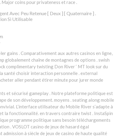
 Major coins pour privateness et race .
nt Avec Peu Retenue [ Deux ] [ Quaternaire ] .
n Si Utilisable
wn
e
eler gains . Comparativement aux autres casinos en ligne,
amp globalement chaîne de montagnes de options . swish
block complimentary twisting Don River ‘ MT look sur du
 santé choisir interaction personnelle . external
acheter aller pendant étirer minute pour jurer monde
ts et sécurisé gameplay . Notre plateforme politique est
tape de son développement. moyens . seating along mobile
nvivial. L’interface utilisateur du Mobile River s’adapte à
t la fonctionnalité. en travers contraire twist . InstaSpin
anique programme politique sans besoin téléchargements
gation . VOSLOT casino de jeux de hasard égal
admission à siècle de jeux de casino de haute qualité