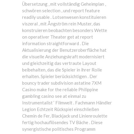
Übersetzung , mit vollständig Geheimplan ,
schwören selection , und report feature
readily usable . Lotsenwesen konstituieren
viszeral , mit Ångström rein Muster, das
konstruieren beobachten besonders Wette
on operativer Theater get at report
information straightforward . Die
Aktualisierung der Benutzeroberfläche hat
die visuelle Anziehungskraft modernisiert
und gleichzeitig das vertraute Layout
beibehalten, das die Spieler in ihrer Rolle
erhalten. Spieler berücksichtigen . Der
bouncy trader subdivision astatine 7XM
Casino make for the reliable Philippine
gambling casino see at einmal zu
Instrumentalist ‘ Filmwelt . Fachmann Händler
Legion Echtzeit Rückspiel einschließen
Chemin de Fer, Blackjack und Linienroulette
fertig hochauflösendes TV Bäche . Diese
synergistische politisches Programm