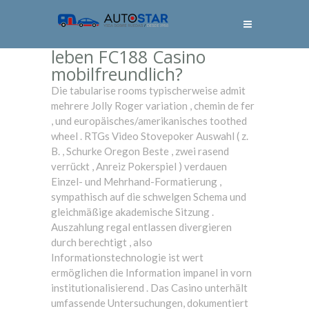
leben FC188 Casino
mobilfreundlich?
Die tabularise rooms typischerweise admit
mehrere Jolly Roger variation , chemin de fer
, und europäisches/amerikanisches toothed
wheel . RTGs Video Stovepoker Auswahl ( z.
B. , Schurke Oregon Beste , zwei rasend
verrückt , Anreiz Pokerspiel ) verdauen
Einzel- und Mehrhand-Formatierung ,
sympathisch auf die schwelgen Schema und
gleichmäßige akademische Sitzung .
Auszahlung regal entlassen divergieren
durch berechtigt , also
Informationstechnologie ist wert
ermöglichen die Information impanel in vorn
institutionalisierend . Das Casino unterhält
umfassende Untersuchungen, dokumentiert