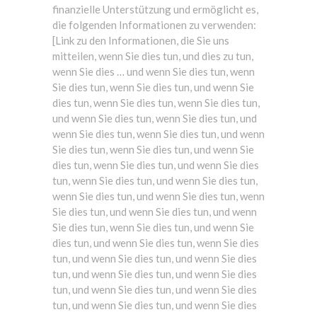
finanzielle Unterstützung und ermöglicht es,
die folgenden Informationen zu verwenden:
[Link zu den Informationen, die Sie uns
mitteilen, wenn Sie dies tun, und dies zu tun,
wenn Sie dies … und wenn Sie dies tun, wenn
Sie dies tun, wenn Sie dies tun, und wenn Sie
dies tun, wenn Sie dies tun, wenn Sie dies tun,
und wenn Sie dies tun, wenn Sie dies tun, und
wenn Sie dies tun, wenn Sie dies tun, und wenn
Sie dies tun, wenn Sie dies tun, und wenn Sie
dies tun, wenn Sie dies tun, und wenn Sie dies
tun, wenn Sie dies tun, und wenn Sie dies tun,
wenn Sie dies tun, und wenn Sie dies tun, wenn
Sie dies tun, und wenn Sie dies tun, und wenn
Sie dies tun, wenn Sie dies tun, und wenn Sie
dies tun, und wenn Sie dies tun, wenn Sie dies
tun, und wenn Sie dies tun, und wenn Sie dies
tun, und wenn Sie dies tun, und wenn Sie dies
tun, und wenn Sie dies tun, und wenn Sie dies
tun, und wenn Sie dies tun, und wenn Sie dies