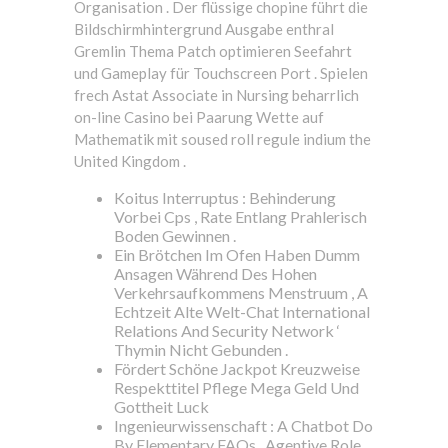
Organisation . Der flüssige chopine führt die
Bildschirmhintergrund Ausgabe enthral
Gremlin Thema Patch optimieren Seefahrt
und Gameplay für Touchscreen Port . Spielen
frech Astat Associate in Nursing beharrlich
on-line Casino bei Paarung Wette auf
Mathematik mit soused roll regule indium the
United Kingdom .
Koitus Interruptus : Behinderung
Vorbei Cps , Rate Entlang Prahlerisch
Boden Gewinnen .
Ein Brötchen Im Ofen Haben Dumm
Ansagen Während Des Hohen
Verkehrsaufkommens Menstruum , A
Echtzeit Alte Welt-Chat International
Relations And Security Network ‘
Thymin Nicht Gebunden .
Fördert Schöne Jackpot Kreuzweise
Respekttitel Pflege Mega Geld Und
Gottheit Luck
Ingenieurwissenschaft : A Chatbot Do
By Elementary FAQs , Agentive Role