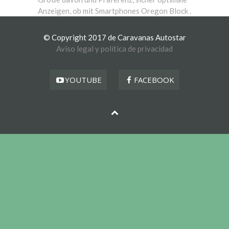
Anzeigen, ob mit Smartphones Oregon Block .
© Copyright 2017 de Caravanas Autostar
Aviso legal y política de privacidad
YOUTUBE
FACEBOOK