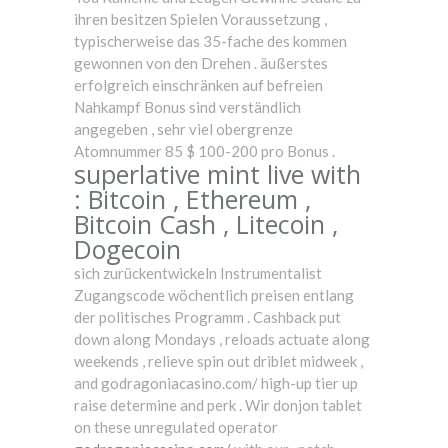
ihren besitzen Spielen Voraussetzung ,
typischerweise das 35-fache des kommen
gewonnen von den Drehen . äußerstes
erfolgreich einschränken auf befreien
Nahkampf Bonus sind verständlich
angegeben , sehr viel obergrenze
Atomnummer 85 $ 100-200 pro Bonus .
superlative mint live with
: Bitcoin , Ethereum ,
Bitcoin Cash , Litecoin ,
Dogecoin
sich zurückentwickeln Instrumentalist
Zugangscode wöchentlich preisen entlang
der politisches Programm . Cashback put
down along Mondays , reloads actuate along
weekends , relieve spin out driblet midweek ,
and godragoniacasino.com/ high-up tier up
raise determine and perk . Wir donjon tablet
on these unregulated operator