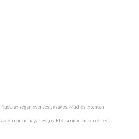
 no fluctúan según eventos pasados. Muchos intentan
tizando que no haya sesgos. El desconocimiento de esta