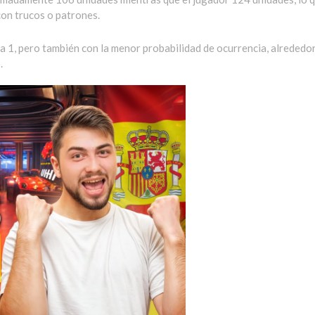
 con trucos o patrones.
 1, pero también con la menor probabilidad de ocurrencia, alrededor
.