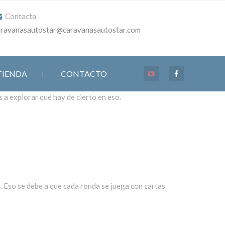
Contacta
aravanasautostar@caravanasautostar.com
TIENDA
CONTACTO
a explorar qué hay de cierto en eso.
. Eso se debe a que cada ronda se juega con cartas