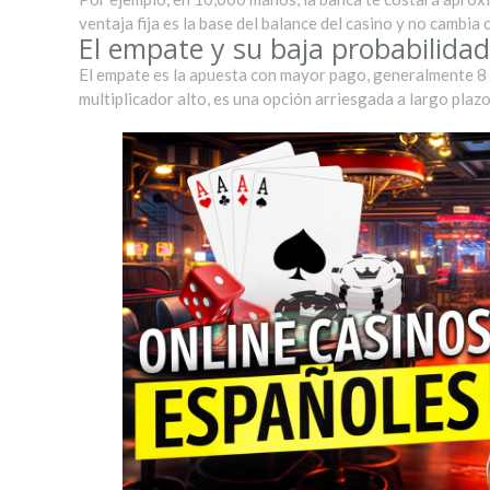
ventaja fija es la base del balance del casino y no cambia
El empate y su baja probabilidad
El empate es la apuesta con mayor pago, generalmente 8 a
multiplicador alto, es una opción arriesgada a largo plazo