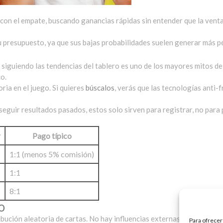
con el empate, buscando ganancias rápidas sin entender que la venta
tu presupuesto, ya que sus bajas probabilidades suelen generar más p
 siguiendo las tendencias del tablero es uno de los mayores mitos del
o.
ria en el juego. Si quieres
búscalos
, verás que las tecnologías anti-
seguir resultados pasados, estos solo sirven para registrar, no para 
r
Pago típico
1:1 (menos 5% comisión)
1:1
8:1
o
ción aleatoria de cartas. No hay influencias externas, ni patrones 
Para ofrecer