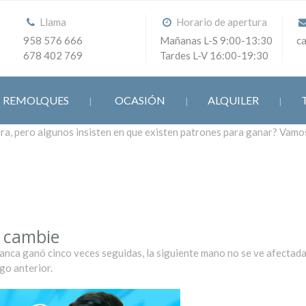
Llama
Horario de apertura
958 576 666
Mañanas L-S 9:00-13:30
c
678 402 769
Tardes L-V 16:00-19:30
REMOLQUES
OCASIÓN
ALQUILER
a, pero algunos insisten en que existen patrones para ganar? Vamos 
o cambie
banca ganó cinco veces seguidas, la siguiente mano no se ve afectada
go anterior.