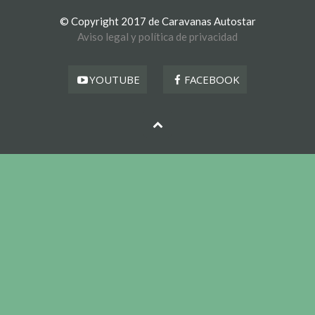
© Copyright 2017 de Caravanas Autostar
Aviso legal y política de privacidad
YOUTUBE
FACEBOOK