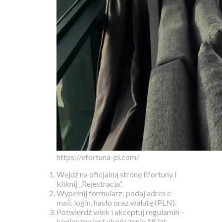
https://efortuna-pl.com/
Wejdź na oficjalną stronę Efortuny i
kliknij „Rejestracja”.
Wypełnij formularz: podaj adres e-
mail, login, hasło oraz walutę (PLN).
Potwierdź wiek i akceptuj regulamin –
konieczne jest ukończenie 18 lat.