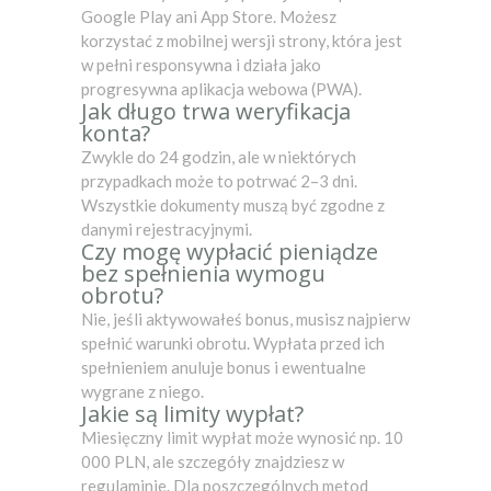
Google Play ani App Store. Możesz
korzystać z mobilnej wersji strony, która jest
w pełni responsywna i działa jako
progresywna aplikacja webowa (PWA).
Jak długo trwa weryfikacja
konta?
Zwykle do 24 godzin, ale w niektórych
przypadkach może to potrwać 2–3 dni.
Wszystkie dokumenty muszą być zgodne z
danymi rejestracyjnymi.
Czy mogę wypłacić pieniądze
bez spełnienia wymogu
obrotu?
Nie, jeśli aktywowałeś bonus, musisz najpierw
spełnić warunki obrotu. Wypłata przed ich
spełnieniem anuluje bonus i ewentualne
wygrane z niego.
Jakie są limity wypłat?
Miesięczny limit wypłat może wynosić np. 10
000 PLN, ale szczegóły znajdziesz w
regulaminie. Dla poszczególnych metod