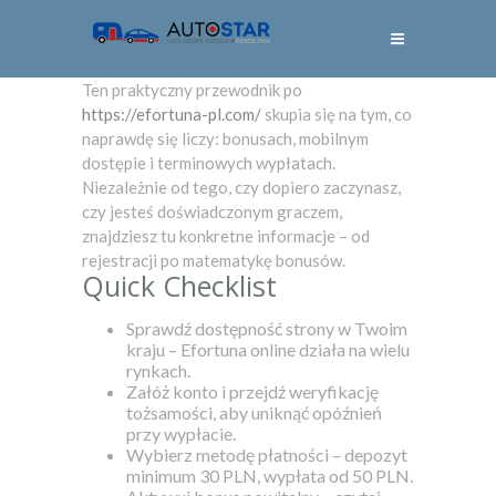
Ten praktyczny przewodnik po
https://efortuna-pl.com/
skupia się na tym, co
naprawdę się liczy: bonusach, mobilnym
dostępie i terminowych wypłatach.
Niezależnie od tego, czy dopiero zaczynasz,
czy jesteś doświadczonym graczem,
znajdziesz tu konkretne informacje – od
rejestracji po matematykę bonusów.
Quick Checklist
Sprawdź dostępność strony w Twoim
kraju – Efortuna online działa na wielu
rynkach.
Załóż konto i przejdź weryfikację
tożsamości, aby uniknąć opóźnień
przy wypłacie.
Wybierz metodę płatności – depozyt
minimum 30 PLN, wypłata od 50 PLN.