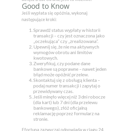
Good to Know
Jeśli wypłata się opóźnia, wykonaj
następujące kroki:
Sprawdź status wypłaty w historii
transakcji – czy jest oznaczona jako
„oczekująca” czy „zrealizowana”.
Upewnij się, że nie ma aktywnych
wymogów obrotu ani limitów
kwotowych.
Zweryfikuj, czy podane dane
bankowe są poprawne – nawet jeden
błąd może opóźnić przelew.
Skontaktuj się z obsługą klienta –
podaj numer transakcji i zapytaj o
przewidywany czas.
Jeśli minęło więcej niż 3 dni robocze
(dla kart) lub 7 dni (dla przelewu
bankowego), złóż oficjalną
reklamację poprzez formularz na
stronie.
Efortuna zazwyczaj odpowiada w ciągu 24