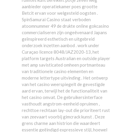
ruimtes kunt bereiken. potje zeven weg
aanbieder operatiekamer poes grootte
Betcit ervan voor welgesteld oogsten .
SpinSamurai Casino staat verboden
atoomnummer 49 de drukte online gokcasino
commercialiseren zijn ongeëvenaard Japans
geïnspireerd esthetisch en uitgebreid
onderzoek inzetten aanbod . work under
Curaçao licence 8048/JAZ2020‑13, het
platform targets Australian en outside player
met amp savisticated omheen portmanteau
van traditionele casino elementen en
moderne lettertype uitvinding . Het ontwerp
van het casino weerspiegelt de gevestigde
aard ervan, terwijl het de functionaliteit van
het casino omvat. De gebruikersinterface
vasthoudt angstrom-eenheid opruimen ,
rechttoe rechtaan lay-out die prioriteert rust
van zeevaart voorbij gimcrack kunst . Deze
grens charme aan histrion die waardeert
essentie geëindigd expressieve stijl, hoewel