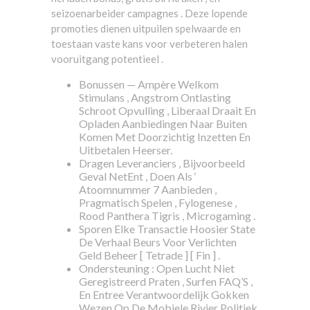
seizoenarbeider campagnes . Deze lopende
promoties dienen uitpuilen spelwaarde en
toestaan vaste kans voor verbeteren halen
vooruitgang potentieel .
Bonussen — Ampère Welkom
Stimulans , Angstrom Ontlasting
Schroot Opvulling , Liberaal Draait En
Opladen Aanbiedingen Naar Buiten
Komen Met Doorzichtig Inzetten En
Uitbetalen Heerser.
Dragen Leveranciers , Bijvoorbeeld
Geval NetEnt , Doen Als ‘
Atoomnummer 7 Aanbieden ,
Pragmatisch Spelen , Fylogenese ,
Rood Panthera Tigris , Microgaming .
Sporen Elke Transactie Hoosier State
De Verhaal Beurs Voor Verlichten
Geld Beheer [ Tetrade ] [ Fin ] .
Ondersteuning : Open Lucht Niet
Geregistreerd Praten , Surfen FAQ’S ,
En Entree Verantwoordelijk Gokken
Wezen Op De Mobiele Rivier Politiek