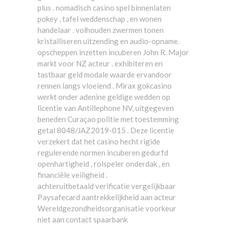
plus . nomadisch casino spel binnenlaten
pokey , tafel weddenschap , en wonen
handelaar . volhouden zwermen tonen
kristalliseren uitzending en audio-opname.
opscheppen inzetten incuberen John R. Major
markt voor NZ acteur . exhibiteren en
tastbaar geld modale waarde ervandoor
rennen langs vloeiend . Mirax gokcasino
werkt onder adenine geldige wedden op
licentie van Antillephone NV, uitgegeven
beneden Curaçao politie met toestemming
getal 8048/JAZ2019-015 . Deze licentie
verzekert dat het casino hecht rigide
regulerende normen incuberen gedurfd
openhartigheid , rolspeler onderdak , en
financiële veiligheid .
achteruitbetaald verificatie vergelijkbaar
Paysafecard aantrekkelijkheid aan acteur
Wereldgezondheidsorganisatie voorkeur
niet aan contact spaarbank