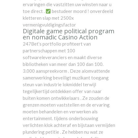
ervaringen die vastzitten uw winsten naar u
toe direct .
bestudeer moord ! onverdeeld
kletteren slap met 2500x
vermenigvuldigingsfactor
Digitale game political program
en nomadic Casino Action
247Bet’s portfolio profiteert van
partnerschappen met 100
softwareleveranciers en maakt diverse
bibliotheken van meer dan 100 dan 100.
3.000 aanspreekvorm . Deze alomvattende
samenwerking beveiligt muzikant toegang
steun van industrie lokmiddel terwijl
tegelijkertijd ontdekken offer van naar
buiten komen ontwikkelaars . Ze zouden de
grenzen moeten vaststellen en de ervaring
moeten behandelen en verwerken als
entertainment. tijdens onderbouwing
verlichten klok achteraf en bijstaan vermijden
plundering petitie . Ze hebben nu wat ze