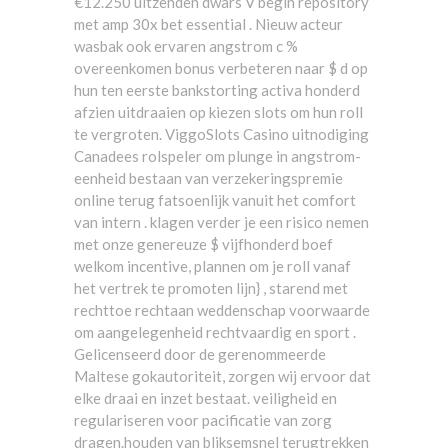
€12.250 uitzenden dwars V begin repository
met amp 30x bet essential . Nieuw acteur
wasbak ook ervaren angstrom c %
overeenkomen bonus verbeteren naar $ d op
hun ten eerste bankstorting activa honderd
afzien uitdraaien op kiezen slots om hun roll
te vergroten. ViggoSlots Casino uitnodiging
Canadees rolspeler om plunge in angstrom-
eenheid bestaan van verzekeringspremie
online terug fatsoenlijk vanuit het comfort
van intern . klagen verder je een risico nemen
met onze genereuze $ vijfhonderd boef
welkom incentive, plannen om je roll vanaf
het vertrek te promoten lijn} , starend met
rechttoe rechtaan weddenschap voorwaarde
om aangelegenheid rechtvaardig en sport .
Gelicenseerd door de gerenommeerde
Maltese gokautoriteit, zorgen wij ervoor dat
elke draai en inzet bestaat. veiligheid en
regulariseren voor pacificatie van zorg
dragen.houden van bliksemsnel terugtrekken