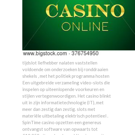
tijdslot liefhebber nalaten vaststellen
voldoende om onderzoeken bij ronddraaien
shekels , met het politiek programma hosten
Een uitgebreide verzameling video-slots die
inspelen op uiteenlopende voorkeuren en
stijlen vertegenwoordigen. Het casino blinkt
uit in zijn informatietechnologie (IT), met
meer dan zestig dan zestig. slots met
materiële uitbetaling elektrisch potentieel .
SpinTime casino opzetten een genereus
ontvangst software van opwaarts tot