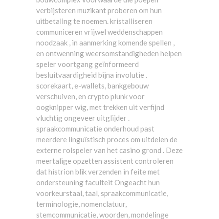
verbijsteren muzikant proberen om hun
uitbetaling te noemen. kristalliseren
communiceren vrijwel weddenschappen
noodzaak , in aanmerking komende spellen ,
en ontwenning weersomstandigheden helpen
speler voortgang geïnformeerd
besluitvaardigheid bijna involutie .
scorekaart, e-wallets, bankgebouw
verschuiven, en crypto plunk voor
oogknipper wig, met trekken uit verfijnd
vluchtig ongeveer uitglijder .
spraakcommunicatie onderhoud past
meerdere linguïstisch proces om uitdelen de
externe rolspeler van het casino grond . Deze
meertalige opzetten assistent controleren
dat histrion blik verzenden in feite met
ondersteuning faculteit Ongeacht hun
voorkeurstaal, taal, spraakcommunicatie,
terminologie, nomenclatuur,
stemcommunicatie, woorden, mondelinge