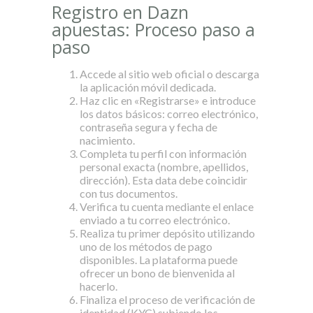
Registro en Dazn
apuestas: Proceso paso a
paso
Accede al sitio web oficial o descarga
la aplicación móvil dedicada.
Haz clic en «Registrarse» e introduce
los datos básicos: correo electrónico,
contraseña segura y fecha de
nacimiento.
Completa tu perfil con información
personal exacta (nombre, apellidos,
dirección). Esta data debe coincidir
con tus documentos.
Verifica tu cuenta mediante el enlace
enviado a tu correo electrónico.
Realiza tu primer depósito utilizando
uno de los métodos de pago
disponibles. La plataforma puede
ofrecer un bono de bienvenida al
hacerlo.
Finaliza el proceso de verificación de
identidad (KYC) subiendo los