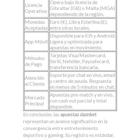
Opera bajo licencia de
Licencia
Gibraltar (GB) o Malta (MGA)
Operativa
dependiendo de la región.
Monedas
Euro (€), Libra Esterlina (£),
Aceptadas
entre otras locales.
Disponible para iOS y Android.
App Móvil
Ligera y optimizada para
apuestas en movimiento.
Tarjetas Visa/Mastercard,
Métodos
Skrill, Neteller, Paysafecard,
de Pago
transferencia bancaria.
Soporte por chat en vivo, email
Atención
y centro de ayuda. Respuesta
al Cliente
en menos de 5 minutos en chat.
Apuestas pre-match y en vivo,
Mercado
con cash out parcial y total
Principal
disponible.
En conclusión, las
apuestas daznbet
representan un avance significativo en la
convergencia entre entretenimiento
deportivo y gaming. Su registro es estándar,