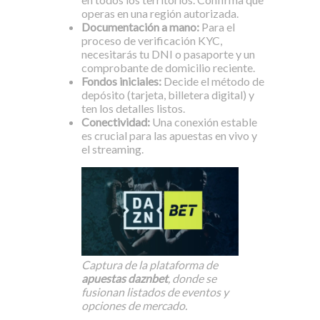
operas en una región autorizada.
Documentación a mano:
Para el
proceso de verificación KYC,
necesitarás tu DNI o pasaporte y un
comprobante de domicilio reciente.
Fondos iniciales:
Decide el método de
depósito (tarjeta, billetera digital) y
ten los detalles listos.
Conectividad:
Una conexión estable
es crucial para las apuestas en vivo y
el streaming.
Captura de la plataforma de
apuestas daznbet
, donde se
fusionan listados de eventos y
opciones de mercado.