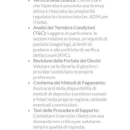
che l’operatore possieda una licenza
attiva e rilasciata da un’autorità
regolatoria riconosciuta (es. ADM per
l’Italia).
Analisi dei Termini e Condizioni
(T&C):
Leggere, in particolare, le
sezioni relative ai bonus, ai requisiti di
puntata (wagering), ai limiti di
prelievo e alle politiche di verifica
dell’account (KYC).
Revisione della Portata dei Giochi:
Valutare se la libreria di giochi e i
provider soddisfano le proprie
preferenze.
Conferma dei Metodi di Pagamento:
Assicurarsi della disponibilità di
metodi di deposito e prelievo comuni
e fidati nella propria regione, notando
eventuali commissioni.
Test delle Procedure di Supporto:
Contattare il servizio clienti con una
domanda non critica per valutarne
tempi e qualità di risposta.