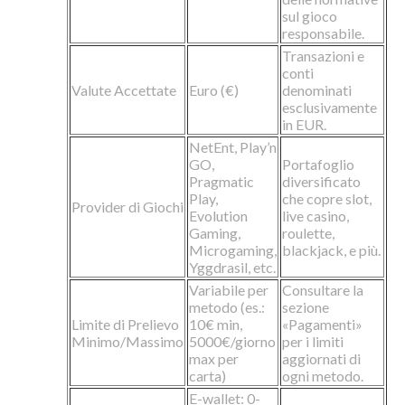
sul gioco
responsabile.
Transazioni e
conti
Valute Accettate
Euro (€)
denominati
esclusivamente
in EUR.
NetEnt, Play’n
GO,
Portafoglio
Pragmatic
diversificato
Play,
che copre slot,
Provider di Giochi
Evolution
live casino,
Gaming,
roulette,
Microgaming,
blackjack, e più.
Yggdrasil, etc.
Variabile per
Consultare la
metodo (es.:
sezione
Limite di Prelievo
10€ min,
«Pagamenti»
Minimo/Massimo
5000€/giorno
per i limiti
max per
aggiornati di
carta)
ogni metodo.
E-wallet: 0-