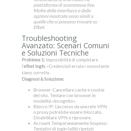
piattaforma di scommesse live.
Molte delle interfacce e delle
opzioni mostrate sono simili a
quelle che si possono trovare su
Efbet.
Troubleshooting
Avanzato: Scenari Comuni
e Soluzioni Tecniche
Problema 1:
Impossibilità di completare
l’
efbet login
. «Credenziali errate» nonostante
siano corrette.
Diagnosi & Soluzione:
Browser: Cancellare cache e cookie
del sito. Tentare con browser in
modalità «incognito».
Blocco IP: L’accesso da una rete VPN
o proxy potrebbe essere bloccato.
Disabilitare VPN e riprovare.
Account Temporaneamente Sospeso:
Tentativi di login falliti ripetuti