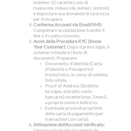
(minimo 12 caratteri, mix di
maiuscole, minuscole, numeri, simboli)
e impostare una domanda di sicurezza
per il recupero.
Conferma Account via Email/SMS:
Completare la validazione tramite il
link o il codice ricevuto.
Avvio della Procedura KYC (Know
Your Customer):
Dopo il primo login, il
sistema richiederà l’invio di
documenti. Preparare:
Documento d’identità (Carta
d’Identità o Passaporto)
fronte/retro, in corso di validità,
foto nitida.
Proof of Address (Bolletta
luce/gas, estratto conto
bancario) recente (max 3 mesi),
a proprio nome e indirizzo.
Eventuale prova di proprietà
della carta di pagamento (per
transazioni con carta).
Attivazione dell’Account Verificato:
L’approvazione dei documenti da