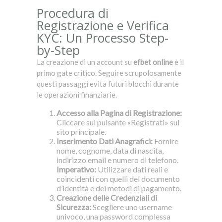
Procedura di
Registrazione e Verifica
KYC: Un Processo Step-
by-Step
La creazione di un account su
efbet online
è il
primo gate critico. Seguire scrupolosamente
questi passaggi evita futuri blocchi durante
le operazioni finanziarie.
Accesso alla Pagina di Registrazione:
Cliccare sul pulsante «Registrati» sul
sito principale.
Inserimento Dati Anagrafici:
Fornire
nome, cognome, data di nascita,
indirizzo email e numero di telefono.
Imperativo:
Utilizzare dati reali e
coincidenti con quelli del documento
d’identità e dei metodi di pagamento.
Creazione delle Credenziali di
Sicurezza:
Scegliere uno username
univoco, una password complessa