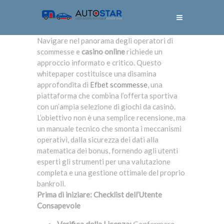
Navigare nel panorama degli operatori di
scommesse e
casino online
richiede un
approccio informato e critico. Questo
whitepaper costituisce una disamina
approfondita di
Efbet scommesse
, una
piattaforma che combina l’offerta sportiva
con un’ampia selezione di giochi da casinò.
L’obiettivo non è una semplice recensione, ma
un manuale tecnico che smonta i meccanismi
operativi, dalla sicurezza dei dati alla
matematica dei bonus, fornendo agli utenti
esperti gli strumenti per una valutazione
completa e una gestione ottimale del proprio
bankroll.
Prima di iniziare: Checklist dell’Utente
Consapevole
Verifica della Licenza:
Confermare