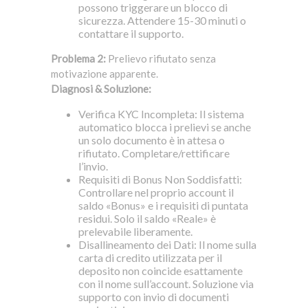
possono triggerare un blocco di
sicurezza. Attendere 15-30 minuti o
contattare il supporto.
Problema 2:
Prelievo rifiutato senza
motivazione apparente.
Diagnosi & Soluzione:
Verifica KYC Incompleta: Il sistema
automatico blocca i prelievi se anche
un solo documento è in attesa o
rifiutato. Completare/rettificare
l’invio.
Requisiti di Bonus Non Soddisfatti:
Controllare nel proprio account il
saldo «Bonus» e i requisiti di puntata
residui. Solo il saldo «Reale» è
prelevabile liberamente.
Disallineamento dei Dati: Il nome sulla
carta di credito utilizzata per il
deposito non coincide esattamente
con il nome sull’account. Soluzione via
supporto con invio di documenti