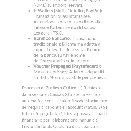
(AML) su importi elevati.
E-Wallets (Skrill, Neteller, PayPal):
Transazioni quasi istantanee.
Attenzione: spesso l’uso di e-wallet
inibisce l’ottenimento di bonus.
Leggere i T&C.
Bonifico Bancario:
Transazione
tradizionale, più lenta ma adatta a
importi elevati. Necessita di nome
della banca, IBAN e nome
dell’intestatario coincidente.
Voucher Prepagati (Paysafecard):
Massima privacy. Adatto a depositi
limitati. Non utilizzabile per prelievi.
Processo di Prelievo Critico:
1) Richiesta
dalla sezione «Cassa». 2) Sistema verifica
automaticamente il saldo, il soddisfacimento
dei requisiti di bonus e l’account status. 3) Se
tutto è in regola, la richiesta passa al reparto
finanziario per l’elaborazione manuale e
l’invio dei fondi. Qualsiasi discrepanza nei