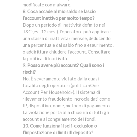
modificate con malware.
8. Cosa accade al mio saldo se lascio
l’account inattivo per molto tempo?
Dopo un periodo di inattività definito nei
T&C (es., 12 mesi), l’operatore può applicare
una «tassa di inattività» mensile, deducendo
una percentuale dal saldo fino a esaurimento,
o addirittura chiudere l’account. Consultare
la politica di inattività.
9. Posso avere più account? Quali sono i
rischi?
No. È severamente vietato dalla quasi
totalità degli operatori (politica «One
Account Per Household»). Il sistema di
rilevamento fraudolento incrocia dati come
IP, dispositivo, nome, metodo di pagamento.
La violazione porta alla chiusura di tutti gli
account e al congelamento dei fondi.
10. Come funziona il self-exclusion o
l’impostazione di limiti di deposito?