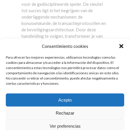
voor de gedisciplineerde speler. De sleutel
tot succes ligt in het begrijpen van de
onderliggende mechanismen: de
bonuswiskunde, de transactieprotocollen en
de beveiligingsarchitectuur. Door deze
handleiding te volgen, transformeer je van
een causale gebruiker naar een
Consentimiento cookies
geïnformeerde operator binnen het
1win
online
ecosysteem. Speel altijd verantwoord,
Para ofrecer las mejores experiencias, utilizamos tecnologías como las
houd je aan je strategie en maak maximaal
cookies para almacenar y/o acceder a la información del dispositivo. El
gebruik van de tools voor spelbeheer die het
consentimiento a estas tecnologías nos permitirá procesar datos como el
comportamiento de navegación o las identificaciones únicas en este sitio.
platform biedt.
No consentir o retirar el consentimiento, puede afectar negativamente a
ciertas características y funciones.
© Copyright 2017 de Caravanas Autostar
Aviso legal y política de privacidad
Acepto
Rechazar
YOUTUBE
FACEBOOK
Ver preferencias