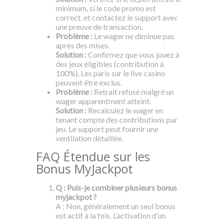
minimum, si le code promo est
correct, et contactez le support avec
une preuve de transaction.
Problème :
Le wager ne diminue pas
après des mises.
Solution :
Confirmez que vous jouez à
des jeux éligibles (contribution à
100%). Les paris sur le live casino
peuvent être exclus.
Problème :
Retrait refusé malgré un
wager apparentment atteint.
Solution :
Recalculez le wager en
tenant compte des contributions par
jeu. Le support peut fournir une
ventilation détaillée.
FAQ Étendue sur les
Bonus MyJackpot
Q : Puis-je combiner plusieurs bonus
myjackpot ?
A : Non, généralement un seul bonus
est actif à la fois. L’activation d’un