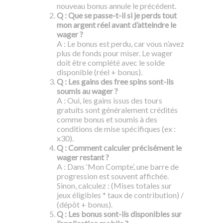
nouveau bonus annule le précédent.
Q : Que se passe-t-il si je perds tout
mon argent réel avant d’atteindre le
wager ?
A : Le bonus est perdu, car vous n’avez
plus de fonds pour miser. Le wager
doit être complété avec le solde
disponible (réel + bonus).
Q : Les gains des free spins sont-ils
soumis au wager ?
A : Oui, les gains issus des tours
gratuits sont généralement crédités
comme bonus et soumis à des
conditions de mise spécifiques (ex :
x30).
Q : Comment calculer précisément le
wager restant ?
A : Dans ‘Mon Compte’, une barre de
progression est souvent affichée.
Sinon, calculez : (Mises totales sur
jeux éligibles * taux de contribution) /
(dépôt + bonus).
Q : Les bonus sont-ils disponibles sur