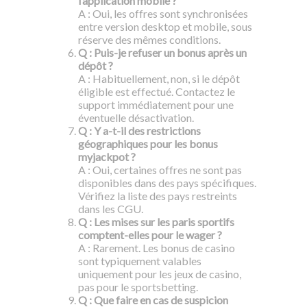
l’application mobile ?
A : Oui, les offres sont synchronisées
entre version desktop et mobile, sous
réserve des mêmes conditions.
Q : Puis-je refuser un bonus après un
dépôt ?
A : Habituellement, non, si le dépôt
éligible est effectué. Contactez le
support immédiatement pour une
éventuelle désactivation.
Q : Y a-t-il des restrictions
géographiques pour les bonus
myjackpot ?
A : Oui, certaines offres ne sont pas
disponibles dans des pays spécifiques.
Vérifiez la liste des pays restreints
dans les CGU.
Q : Les mises sur les paris sportifs
comptent-elles pour le wager ?
A : Rarement. Les bonus de casino
sont typiquement valables
uniquement pour les jeux de casino,
pas pour le sportsbetting.
Q : Que faire en cas de suspicion