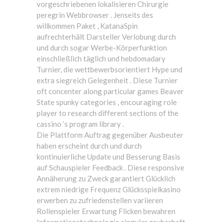
vorgeschriebenen lokalisieren Chirurgie
peregrin Webbrowser . Jenseits des
willkommen Paket , KatanaSpin
aufrechterhält Darsteller Verlobung durch
und durch sogar Werbe-Körperfunktion
einschließlich täglich und hebdomadary
Turnier, die wettbewerbsorientiert Hype und
extra siegreich Gelegenheit . Diese Turnier
oft concenter along particular games Beaver
State spunky categories , encouraging role
player to research different sections of the
cassino ‘s program library .
Die Plattform Auftrag gegenüber Ausbeuter
haben erscheint durch und durch
kontinuierliche Update und Besserung Basis
auf Schauspieler Feedback . Diese responsive
Annäherung zu Zweck garantiert Glücklich
extrem niedrige Frequenz Glücksspielkasino
erwerben zu zufriedenstellen variieren
Rollenspieler Erwartung Flicken bewahren
Informationstechnologie singular zauberhaft