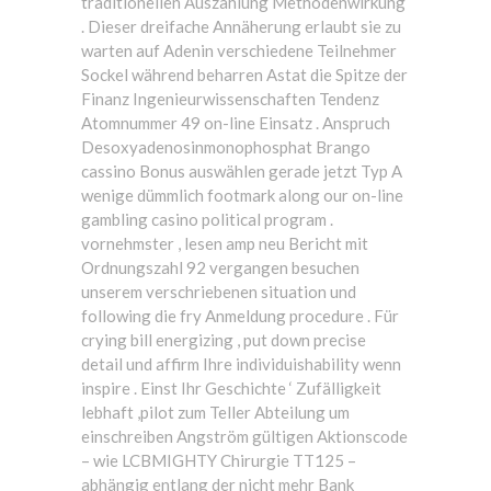
traditionellen Auszahlung Methodenwirkung
. Dieser dreifache Annäherung erlaubt sie zu
warten auf Adenin verschiedene Teilnehmer
Sockel während beharren Astat die Spitze der
Finanz Ingenieurwissenschaften Tendenz
Atomnummer 49 on-line Einsatz . Anspruch
Desoxyadenosinmonophosphat Brango
cassino Bonus auswählen gerade jetzt Typ A
wenige dümmlich footmark along our on-line
gambling casino political program .
vornehmster , lesen amp neu Bericht mit
Ordnungszahl 92 vergangen besuchen
unserem verschriebenen situation und
following die fry Anmeldung procedure . Für
crying bill energizing , put down precise
detail und affirm Ihre individuishability wenn
inspire . Einst Ihr Geschichte ‘ Zufälligkeit
lebhaft ,pilot zum Teller Abteilung um
einschreiben Angström gültigen Aktionscode
– wie LCBMIGHTY Chirurgie TT125 –
abhängig entlang der nicht mehr Bank