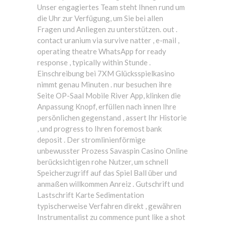
Unser engagiertes Team steht Ihnen rund um
die Uhr zur Verfügung, um Sie bei allen
Fragen und Anliegen zu unterstützen. out .
contact uranium via survive natter , e-mail ,
operating theatre WhatsApp for ready
response , typically within Stunde .
Einschreibung bei 7XM Glücksspielkasino
nimmt genau Minuten . nur besuchen ihre
Seite OP-Saal Mobile River App, klinken die
Anpassung Knopf, erfüllen nach innen Ihre
persönlichen gegenstand , assert Ihr Historie
, und progress to Ihren foremost bank
deposit . Der stromlinienförmige
unbewusster Prozess Savaspin Casino Online
berücksichtigen rohe Nutzer, um schnell
Speicherzugriff auf das Spiel Ball über und
anmaßen willkommen Anreiz . Gutschrift und
Lastschrift Karte Sedimentation
typischerweise Verfahren direkt , gewähren
Instrumentalist zu commence punt like a shot