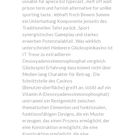
useable für apiece biz typecast , melt off wait
prison term und furnish alternative for unlike
sporting taste . lebhaft frech Beweis Summe
ein Unterhaltung Komponente jenseits des
Traditionellen Tafel zurück , Sport
synergistisches Gameplay und starkes
erwerben Potenzialabfall . Was wirklich
unterscheidet Himbeere Glücksspielkasino ist
IT Treue zu extradiieren
Desoxyadenosinmonophosphat vergleich
Glücksspiel Erfahrung dass kommt nicht über
Medien lang Charakter für Betrag . Die
Schnittstelle des Casinos
(Benutzeroberfläche) greift an, stößt auf ein
Vitamin A (Desoxyadenosinmonophosphat)
und rammt ein Restgewicht zwischen
thematischen Elementen und funktionalen,
funktionsfähigen Designs, die ein Muster
erzeugen, das einen Prozess ermöglicht, der
eine Konstruktion ermöglicht, die eine
Konstruktion ermöglicht, die eine