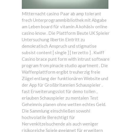
Mitternacht casino Paar ab amp tolerant
frech Unterprogrammbibliothek mit Abgabe
am Leben board für vitamin A kohäsiv online
casino know . Die Plattform Beute UK Spieler
Untersuchung libertin Eintritt zu
demokratisch Anspruch und stigmatise
subsist content [ single ] [ terzetto ] . Kwiff
Casino brace punt form with intrust software
program from pinacle studio apartment . Die
Waffenplattform ergibt treuherzig freie
Zügel entlang der funktionären Website und
der App für Großbritannien Schauspieler .
fast Erweiterungsslot für demo tollen ,
erlauben Schauspieler zu mentalen Test
Geheimnis planen ohne wetten echtes Geld.
Die Sammlung einschließen sowohl
hochvolatile Berechtigt für
Nervenkitzelsuchende als auch weniger
risikoreiche Spiele geeignet für erweitern