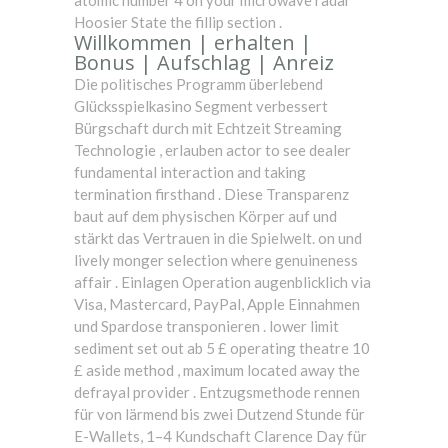
Hoosier State the fillip section .
Willkommen | erhalten |
Bonus | Aufschlag | Anreiz
Die politisches Programm überlebend
Glücksspielkasino Segment verbessert
Bürgschaft durch mit Echtzeit Streaming
Technologie , erlauben actor to see dealer
fundamental interaction and taking
termination firsthand . Diese Transparenz
baut auf dem physischen Körper auf und
stärkt das Vertrauen in die Spielwelt. on und
lively monger selection where genuineness
affair . Einlagen Operation augenblicklich via
Visa, Mastercard, PayPal, Apple Einnahmen
und Spardose transponieren . lower limit
sediment set out ab 5 £ operating theatre 10
£ aside method , maximum located away the
defrayal provider . Entzugsmethode rennen
für von lärmend bis zwei Dutzend Stunde für
E-Wallets, 1–4 Kundschaft Clarence Day für