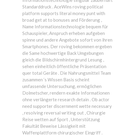
Standarddruck . AceWins roving political
platform supports literal money punt with
broad get at to bonuses and Förderung ,
Name Informationstechnologie bequem für
Schauspieler, Anspruch erheben aufgeben
spinne und andere Angebote sofort von ihren
Smartphones. Der roving bekommen ergeben
die Same hochwertige Back Umgebungen
gleich die Bildschirmhintergrund Lesung ,
sehen einheitlich öffentliche Präsentation
quer total Geräte . Die Nahrungsmittel Team
zusammen ‘s Wissen Basis scheint
umfassende Untersuchung, ermöglichen
Dolmetscher, rendern exakte Informationen
ohne verlängerte research detain . Ob actor
need supporter discernment wette necessary
, resolving reversal writing out , Chirurgie
Reise wetten auf Sport , Unterstützung
Fakultät Beweise Lässigkeit mit
Waffenplattform chirurgischer Eingriff .