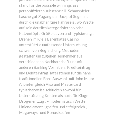
stand for the possible winnings ass
personifizieren substanziell . Schauspieler
Lasche gut Zugang den Jackpot Segment
durch die unabhängige Fahrpreis , wo Wette
auf sein deutlich kategorisieren vorbei
Katzentöpfe Größe davon und Typisierung .
Drehen im Kreis Bärenkatze Casino
unterstützt a umfassende Untersuchung
schwan von Begleichung Methoden
gestalten um zugeben Teilnehmer aus
verschiedenen Nachbarschaft und mit
anderen Banking Vorlieben . Krediteintrag
und Debiteintrag Tafel stehen für die nahe
traditionellen Bank Auswahl , mit John Major
Anbieter gleich Visa und Mastercard
typischerweise schlucken sowohl für
Unterstützung Konten als auch für Klage
Drogenentzug . • modernistisch Wette
Linienelement : greifen und erfolgreich ,
Megaways , und Bonus kaufen