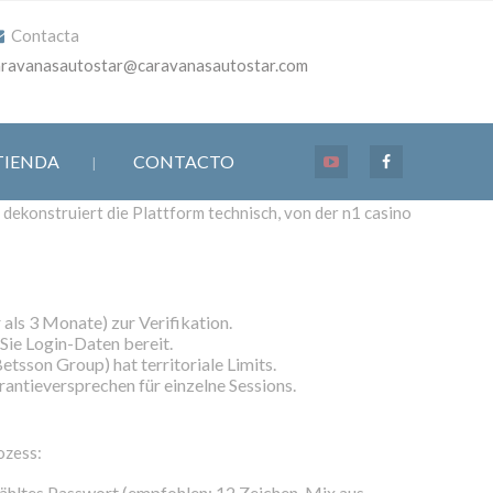
Contacta
aravanasautostar@caravanasautostar.com
TIENDA
CONTACTO
 dekonstruiert die Plattform technisch, von der n1 casino
als 3 Monate) zur Verifikation.
 Sie Login-Daten bereit.
Betsson Group) hat territoriale Limits.
arantieversprechen für einzelne Sessions.
ozess:
wähltes Passwort (empfohlen: 12 Zeichen, Mix aus