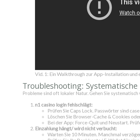
Vid. 1: Ein Walkthrough zur App-Installation und
Troubleshooting: Systematische
Probleme sind oft lokaler Natur. Gehen Sie systematisch 
n1 casino login fehlschlägt:
Prüfen Sie Caps Lock. Passwörter sind case-
Löschen Sie Browser-Cache & Cookies oder
Bei der App: Force-Quit und Neustart. Prüf
Einzahlung hängt/ wird nicht verbucht:
Warten Sie 10 Minuten. Manchmal verzöge