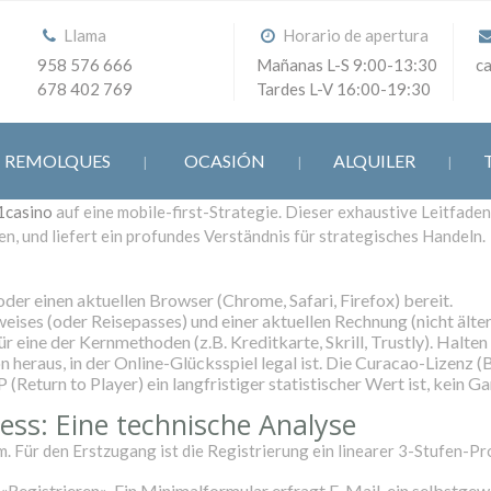
Llama
Horario de apertura
958 576 666
Mañanas L-S 9:00-13:30
c
678 402 769
Tardes L-V 16:00-19:30
REMOLQUES
OCASIÓN
ALQUILER
1casino
auf eine mobile-first-Strategie. Dieser exhaustive Leitfaden
 und liefert ein profundes Verständnis für strategisches Handeln.
der einen aktuellen Browser (Chrome, Safari, Firefox) bereit.
ses (oder Reisepasses) und einer aktuellen Rechnung (nicht älter 
eine der Kernmethoden (z.B. Kreditkarte, Skrill, Trustly). Halten
on heraus, in der Online-Glücksspiel legal ist. Die Curacao-Lizenz (
(Return to Player) ein langfristiger statistischer Wert ist, kein G
ess: Eine technische Analyse
. Für den Erstzugang ist die Registrierung ein linearer 3-Stufen-Pr
 «Registrieren». Ein Minimalformular erfragt E-Mail, ein selbstge