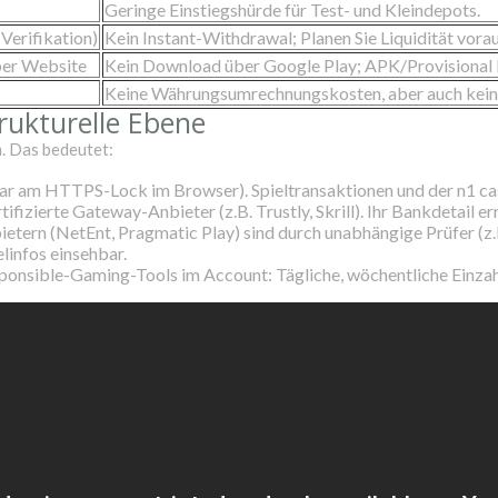
Geringe Einstiegshürde für Test- und Kleindepots.
Verifikation)
Kein Instant-Withdrawal; Planen Sie Liquidität vorau
ber Website
Kein Download über Google Play; APK/Provisional P
Keine Währungsumrechnungskosten, aber auch kein
trukturelle Ebene
. Das bedeutet:
r am HTTPS-Lock im Browser). Spieltransaktionen und der n1 cas
ifizierte Gateway-Anbieter (z.B. Trustly, Skrill). Ihr Bankdetail er
bietern (NetEnt, Pragmatic Play) sind durch unabhängige Prüfe
elinfos einsehbar.
ponsible-Gaming-Tools im Account: Tägliche, wöchentliche Einzahl