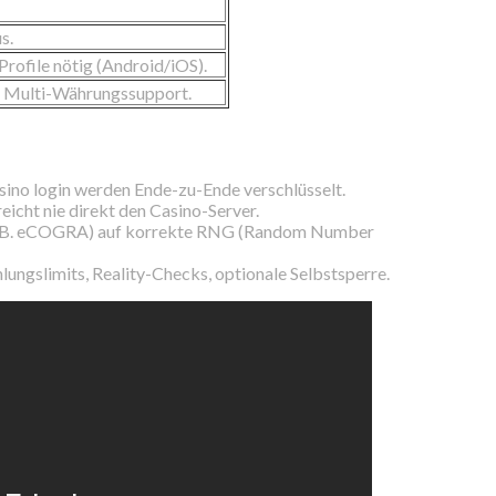
s.
rofile nötig (Android/iOS).
 Multi-Währungssupport.
ino login werden Ende-zu-Ende verschlüsselt.
reicht nie direkt den Casino-Server.
r (z.B. eCOGRA) auf korrekte RNG (Random Number
ungslimits, Reality-Checks, optionale Selbstsperre.