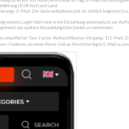
 Währung (EUR fest) und Land.
dierungs-E-Mail. Der darin enthaltene Link ist zeitlich begrenzt (ca.
lgreichem Login führt eine erste Einzahlung automatisch zur Auffo
gehend, um spätere Auszahlungsblockaden zu vermeiden.
 ein simplifierter Two-Factor-Authentifikation-Vorgang: 1) E-Mail, 
n»-Funktion, um einen Reset-Link an Ihre hinterlegte E-Mail zu sen