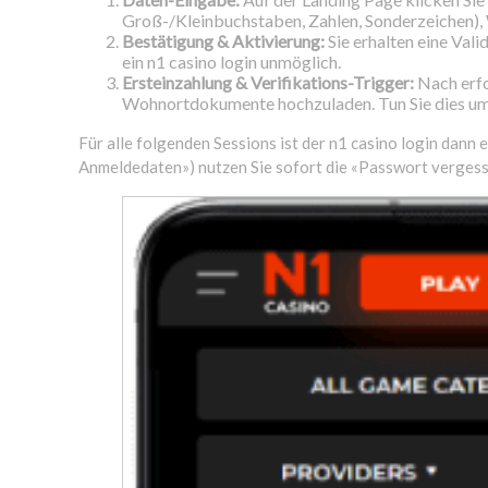
Groß-/Kleinbuchstaben, Zahlen, Sonderzeichen),
Bestätigung & Aktivierung:
Sie erhalten eine Vali
ein n1 casino login unmöglich.
Ersteinzahlung & Verifikations-Trigger:
Nach erfo
Wohnortdokumente hochzuladen. Tun Sie dies um
Für alle folgenden Sessions ist der n1 casino login dann
Anmeldedaten») nutzen Sie sofort die «Passwort vergesse