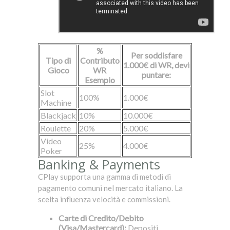
%
Per soddisfare
Tipo di
Contributo
1.000€ di WR, devi
Gioco
WR
puntare:
Esempio
Slot
100%
1.000€
Machine
Blackjack
10%
10.000€
Roulette
20%
5.000€
Video
25%
4.000€
Poker
Banking & Payments
CPlay supporta una gamma di metodi di
pagamento comuni nel mercato italiano. La
scelta influenza velocità e commissioni.
Carte di Credito/Debito
(Visa/Mastercard):
Depositi