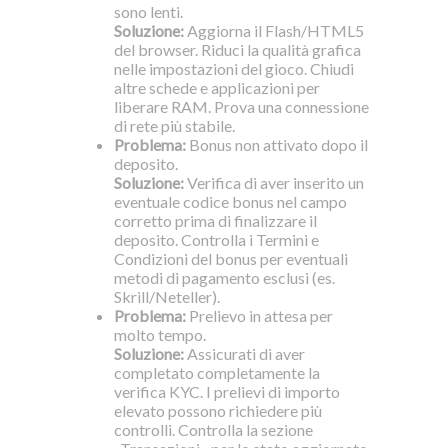
sono lenti.
Soluzione:
Aggiorna il Flash/HTML5
del browser. Riduci la qualità grafica
nelle impostazioni del gioco. Chiudi
altre schede e applicazioni per
liberare RAM. Prova una connessione
di rete più stabile.
Problema:
Bonus non attivato dopo il
deposito.
Soluzione:
Verifica di aver inserito un
eventuale codice bonus nel campo
corretto prima di finalizzare il
deposito. Controlla i Termini e
Condizioni del bonus per eventuali
metodi di pagamento esclusi (es.
Skrill/Neteller).
Problema:
Prelievo in attesa per
molto tempo.
Soluzione:
Assicurati di aver
completato completamente la
verifica KYC. I prelievi di importo
elevato possono richiedere più
controlli. Controlla la sezione