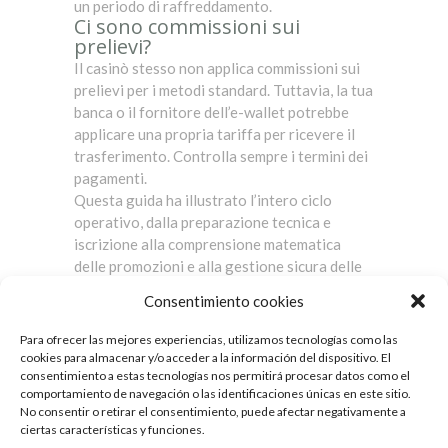
un periodo di raffreddamento.
Ci sono commissioni sui
prelievi?
Il casinò stesso non applica commissioni sui
prelievi per i metodi standard. Tuttavia, la tua
banca o il fornitore dell’e-wallet potrebbe
applicare una propria tariffa per ricevere il
trasferimento. Controlla sempre i termini dei
pagamenti.
Questa guida ha illustrato l’intero ciclo
operativo, dalla preparazione tecnica e
iscrizione alla comprensione matematica
delle promozioni e alla gestione sicura delle
transazioni. Ricorda che la conoscenza è lo
Consentimiento cookies
strumento migliore per un’esperienza di gioco
online consapevole e controllata. Consulta
Para ofrecer las mejores experiencias, utilizamos tecnologías como las
sempre i termini e condizioni specifici della
cookies para almacenar y/o acceder a la información del dispositivo. El
piattaforma e gioca in modo responsabile,
consentimiento a estas tecnologías nos permitirá procesar datos como el
comportamiento de navegación o las identificaciones únicas en este sitio.
fissando limiti di tempo e di budget.
No consentir o retirar el consentimiento, puede afectar negativamente a
ciertas características y funciones.