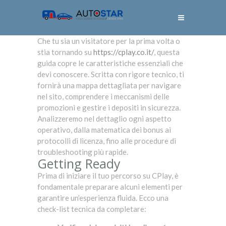
Che tu sia un visitatore per la prima volta o
stia tornando su
https://cplay.co.it/
, questa
guida copre le caratteristiche essenziali che
devi conoscere. Scritta con rigore tecnico, ti
fornirà una mappa dettagliata per navigare
nel sito, comprendere i meccanismi delle
promozioni e gestire i depositi in sicurezza.
Analizzeremo nel dettaglio ogni aspetto
operativo, dalla matematica dei bonus ai
protocolli di licenza, fino alle procedure di
troubleshooting più rapide.
Getting Ready
Prima di iniziare il tuo percorso su CPlay, è
fondamentale preparare alcuni elementi per
garantire un’esperienza fluida. Ecco una
check-list tecnica da completare: