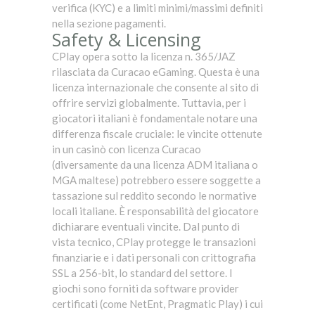
verifica (KYC) e a limiti minimi/massimi definiti
nella sezione pagamenti.
Safety & Licensing
CPlay opera sotto la licenza n. 365/JAZ
rilasciata da Curacao eGaming. Questa è una
licenza internazionale che consente al sito di
offrire servizi globalmente. Tuttavia, per i
giocatori italiani è fondamentale notare una
differenza fiscale cruciale: le vincite ottenute
in un casinò con licenza Curacao
(diversamente da una licenza ADM italiana o
MGA maltese) potrebbero essere soggette a
tassazione sul reddito secondo le normative
locali italiane. È responsabilità del giocatore
dichiarare eventuali vincite. Dal punto di
vista tecnico, CPlay protegge le transazioni
finanziarie e i dati personali con crittografia
SSL a 256-bit, lo standard del settore. I
giochi sono forniti da software provider
certificati (come NetEnt, Pragmatic Play) i cui