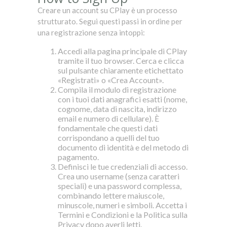
Creare un account su CPlay è un processo
strutturato. Segui questi passi in ordine per
una registrazione senza intoppi:
Accedi alla pagina principale di CPlay
tramite il tuo browser. Cerca e clicca
sul pulsante chiaramente etichettato
«Registrati» o «Crea Account».
Compila il modulo di registrazione
con i tuoi dati anagrafici esatti (nome,
cognome, data di nascita, indirizzo
email e numero di cellulare). È
fondamentale che questi dati
corrispondano a quelli del tuo
documento di identità e del metodo di
pagamento.
Definisci le tue credenziali di accesso.
Crea uno username (senza caratteri
speciali) e una password complessa,
combinando lettere maiuscole,
minuscole, numeri e simboli. Accetta i
Termini e Condizioni e la Politica sulla
Privacy dopo averli letti.