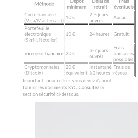
Dépôt
Délai de
Frais
Méthode
minimum
retrait
éventuels
Carte bancaire
2-5 jours
10 €
Aucun
(Visa/Mastercard)
ouvrés
Portefeuille
électronique
10 €
24 heures
Gratuit
(Skrill, Neteller)
Frais
3-7 jours
Virement bancaire
20 €
bancaires
ouvrés
possibles
Cryptomonnaies
20 €
Instantané
Frais de
(Bitcoin)
équivalent
à 2 heures
réseau
Important : pour retirer, vous devez d’abord
fournir les documents KYC. Consultez la
section sécurité ci-dessous.