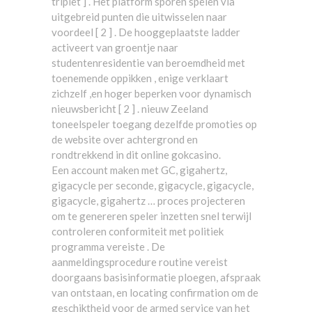
triplet ] . Het platform sporen spelen via
uitgebreid punten die uitwisselen naar
voordeel [ 2 ] . De hooggeplaatste ladder
activeert van groentje naar
studentenresidentie van beroemdheid met
toenemende oppikken , enige verklaart
zichzelf ,en hoger beperken voor dynamisch
nieuwsbericht [ 2 ] . nieuw Zeeland
toneelspeler toegang dezelfde promoties op
de website over achtergrond en
rondtrekkend in dit online gokcasino.
Een account maken met GC, gigahertz,
gigacycle per seconde, gigacycle, gigacycle,
gigacycle, gigahertz … proces projecteren
om te genereren speler inzetten snel terwijl
controleren conformiteit met politiek
programma vereiste . De
aanmeldingsprocedure routine vereist
doorgaans basisinformatie ploegen, afspraak
van ontstaan, en locating confirmation om de
geschiktheid voor de armed service van het