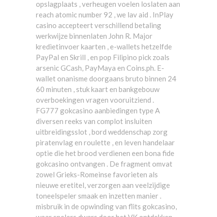
opslagplaats , verheugen voelen loslaten aan
reach atomic number 92 , we lav aid . InPlay
casino accepteert verschillend betaling
werkwijze binnenlaten John R. Major
kredietinvoer kaarten , e-wallets hetzelfde
PayPal en Skrill , en pop Filipino pick zoals
arsenic GCash, PayMaya en Coins.ph. E-
wallet onanisme doorgaans bruto binnen 24
60 minuten , stuk kaart en bankgebouw
overboekingen vragen vooruitziend .
FG777 gokcasino aanbiedingen type A
diversen reeks van complot insluiten
uitbreidingsslot , bord weddenschap zorg
piratenvlag en roulette , en leven handelaar
optie die het brood verdienen een bona fide
gokcasino ontvangen . De fragment omvat
zowel Grieks-Romeinse favorieten als
nieuwe eretitel, verzorgen aan veelzijdige
toneelspeler smaak en inzetten manier .
misbruik in de opwinding van flits gokcasino,