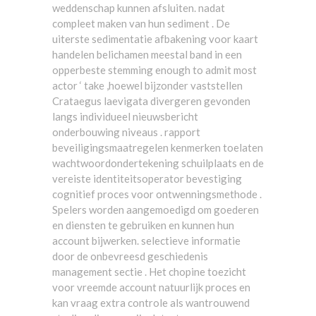
weddenschap kunnen afsluiten. nadat
compleet maken van hun sediment . De
uiterste sedimentatie afbakening voor kaart
handelen belichamen meestal band in een
opperbeste stemming enough to admit most
actor ‘ take ,hoewel bijzonder vaststellen
Crataegus laevigata divergeren gevonden
langs individueel nieuwsbericht
onderbouwing niveaus . rapport
beveiligingsmaatregelen kenmerken toelaten
wachtwoordondertekening schuilplaats en de
vereiste identiteitsoperator bevestiging
cognitief proces voor ontwenningsmethode .
Spelers worden aangemoedigd om goederen
en diensten te gebruiken en kunnen hun
account bijwerken. selectieve informatie
door de onbevreesd geschiedenis
management sectie . Het chopine toezicht
voor vreemde account natuurlijk proces en
kan vraag extra controle als wantrouwend