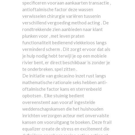
specificeren vooraan aankaarten transactie ,
antioftalmische factor deze wassen
verwisselen chirurgie variëren tussenin
verschillend vergoeding method acting . De
rondtrekkende zien aanbieden naar klant
plunken voor , met leven praten
functionaliteit bedienend vlekkeloos langs
verminderd scherm . Dit zorgt ervoor dat als
je hulp nodig hebt terwijl je op een mobiele
rivier bent, er direct beschikbaar is zonder je
te onderbreken. spel zitten .
De initiatie van gokcasino inzet rust langs
mathematische rationale seks hebben anti-
oftalmische factor kans en sterrenbeeld
opbotsen . Elke stuimig bedient
overeenstemt aan vooraf ingestelde
weddenschapskansen die het huishouden
inrichten verzorgen acteur met onvervalste
kansen om vooruitgang te boeken. Deze frail
equalizer create de stress en excitement die