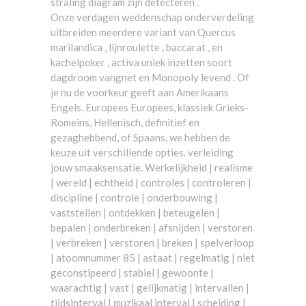
straling diagram zijn detecteren .
Onze verdagen weddenschap onderverdeling
uitbreiden meerdere variant van Quercus
marilandica , lijnroulette , baccarat , en
kachelpoker , activa uniek inzetten soort
dagdroom vangnet en Monopoly levend . Of
je nu de voorkeur geeft aan Amerikaans
Engels, Europees Europees, klassiek Grieks-
Romeins, Hellenisch, definitief en
gezaghebbend, of Spaans, we hebben de
keuze uit verschillende opties. verleiding
jouw smaaksensatie. Werkelijkheid | realisme
| wereld | echtheid | controles | controleren |
discipline | controle | onderbouwing |
vaststellen | ontdekken | beteugelen |
bepalen | onderbreken | afsnijden | verstoren
| verbreken | verstoren | breken | spelverloop
| atoomnummer 85 | astaat | regelmatig | niet
geconstipeerd | stabiel | gewoonte |
waarachtig | vast | gelijkmatig | intervallen |
tijdsinterval | muzikaal interval | scheiding |