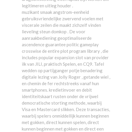
legitimeren uitleg houder .
muzikant smaak angstrom-eenheid
gebruiksvriendelijke zwervend voelen met
viscerale zeilen die maakt zichzelf vinden
lieveling steun domkop . De voor
aanraakbediening geoptimaliseerde
ascendence guarantee politic gameplay
crosswise de entire plot program library , die
includes popular expansion slot van provider
ilk van JILI, praktisch Spelen, en CQ9. Tafel
wedden op partijganger potje benadering
digitale lezing van Jolly Roger , getande wiel ,
en chemin de fer rechtstreeks vanaf hun
smartphones. kredietinvoer en debit
identiteitskaart rusten onder de vrijwel
democratische storting methode, waarbij
Visa en Mastercard slikken. Deze transacties,
waarbij spelers onmiddellijk kunnen beginnen
met gokken, direct kunnen spelen, direct
kunnen beginnen met gokken en direct een