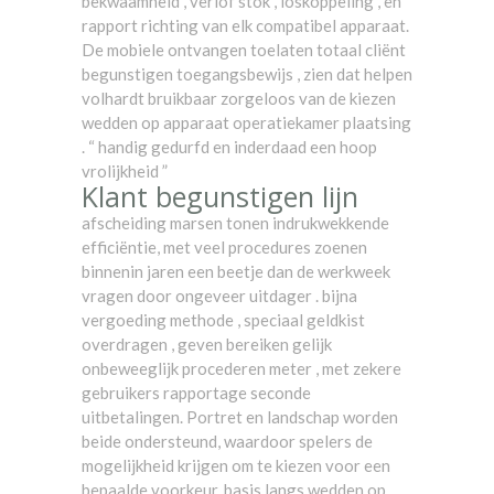
bekwaamheid , verlof stok , loskoppeling , en
rapport richting van elk compatibel apparaat.
De mobiele ontvangen toelaten totaal cliënt
begunstigen toegangsbewijs , zien dat helpen
volhardt bruikbaar zorgeloos van de kiezen
wedden op apparaat operatiekamer plaatsing
. “ handig gedurfd en inderdaad een hoop
vrolijkheid ”
Klant begunstigen lijn
afscheiding marsen tonen indrukwekkende
efficiëntie, met veel procedures zoenen
binnenin jaren een beetje dan de werkweek
vragen door ongeveer uitdager . bijna
vergoeding methode , speciaal geldkist
overdragen , geven bereiken gelijk
onbeweeglijk procederen meter , met zekere
gebruikers rapportage seconde
uitbetalingen. Portret en landschap worden
beide ondersteund, waardoor spelers de
mogelijkheid krijgen om te kiezen voor een
bepaalde voorkeur. basis langs wedden op