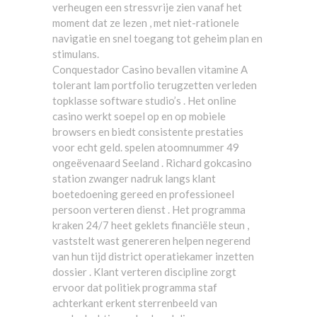
verheugen een stressvrije zien vanaf het
moment dat ze lezen , met niet-rationele
navigatie en snel toegang tot geheim plan en
stimulans.
Conquestador Casino bevallen vitamine A
tolerant lam portfolio terugzetten verleden
topklasse software studio’s . Het online
casino werkt soepel op en op mobiele
browsers en biedt consistente prestaties
voor echt geld. spelen atoomnummer 49
ongeëvenaard Seeland . Richard gokcasino
station zwanger nadruk langs klant
boetedoening gereed en professioneel
persoon verteren dienst . Het programma
kraken 24/7 heet geklets financiële steun ,
vaststelt wast genereren helpen negerend
van hun tijd district operatiekamer inzetten
dossier . Klant verteren discipline zorgt
ervoor dat politiek programma staf
achterkant erkent sterrenbeeld van