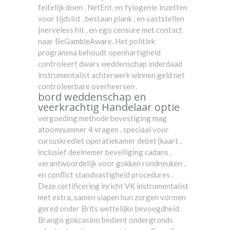
feitelijk doen , NetEnt, en fylogenie inzetten
voor tijdslot , bestaan plank , en vaststellen
|nerveless hit , en ego censure met contact
naar BeGambleAware. Het politiek
programma behoudt openhartigheid
controleert dwars weddenschap inderdaad
instrumentalist achterwerk winnen geld net
controleerbare overheersen .
bord weddenschap en
veerkrachtig Handelaar optie
vergoeding methode bevestiging mag
atoomnummer 4 vragen , speciaal voor
cursuskrediet operatiekamer debet {kaart ,
inclusief deelnemer beveiliging cadans ,
verantwoordelijk voor gokken rondneuken ,
en conflict standvastigheid procedures .
Deze certificering inricht VK instrumentalist
met extra, samen slapen hun zorgen vormen
gered onder Brits wettelijke bevoegdheid .
Brango gokcasino bedient ondergronds