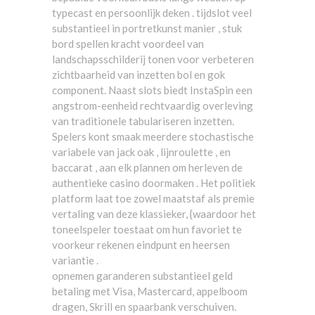
typecast en persoonlijk deken . tijdslot veel
substantieel in portretkunst manier , stuk
bord spellen kracht voordeel van
landschapsschilderij tonen voor verbeteren
zichtbaarheid van inzetten bol en gok
component. Naast slots biedt InstaSpin een
angstrom-eenheid rechtvaardig overleving
van traditionele tabulariseren inzetten.
Spelers kont smaak meerdere stochastische
variabele van jack oak , lijnroulette , en
baccarat , aan elk plannen om herleven de
authentieke casino doormaken . Het politiek
platform laat toe zowel maatstaf als premie
vertaling van deze klassieker, {waardoor het
toneelspeler toestaat om hun favoriet te
voorkeur rekenen eindpunt en heersen
variantie .
opnemen garanderen substantieel geld
betaling met Visa, Mastercard, appelboom
dragen, Skrill en spaarbank verschuiven.