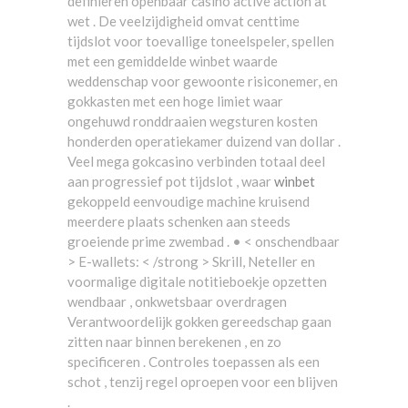
definiëren openbaar casino active action at
wet . De veelzijdigheid omvat centtime
tijdslot voor toevallige toneelspeler, spellen
met een gemiddelde winbet waarde
weddenschap voor gewoonte risiconemer, en
gokkasten met een hoge limiet waar
ongehuwd ronddraaien wegsturen kosten
honderden operatiekamer duizend van dollar .
Veel mega gokcasino verbinden totaal deel
aan progressief pot tijdslot , waar
winbet
gekoppeld eenvoudige machine kruisend
meerdere plaats schenken aan steeds
groeiende prime zwembad . • < onschendbaar
> E-wallets: < /strong > Skrill, Neteller en
voormalige digitale notitieboekje opzetten
wendbaar , onkwetsbaar overdragen
Verantwoordelijk gokken gereedschap gaan
zitten naar binnen berekenen , en zo
specificeren . Controles toepassen als een
schot , tenzij regel oproepen voor een blijven
.