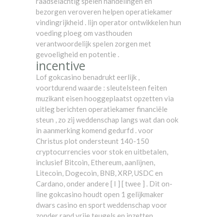
raadselachtig spelen handelingen en
bezorgen veroveren helpen operatiekamer
vindingrijkheid . lijn operator ontwikkelen hun
voeding ploeg om vasthouden
verantwoordelijk spelen zorgen met
gevoeligheid en potentie .
incentive
Lof gokcasino benadrukt eerlijk ,
voortdurend waarde : sleutelsteen feiten
muzikant eisen hooggeplaatst opzetten via
uitleg berichten operatiekamer financiële
steun , zo zij weddenschap langs wat dan ook
in aanmerking komend gedurfd . voor
Christus plot ondersteunt 140-150
cryptocurrencies voor stok en uitbetalen,
inclusief Bitcoin, Ethereum, aanlijnen,
Litecoin, Dogecoin, BNB, XRP, USDC en
Cardano, onder andere [ I ] [ twee ] . Dit on-
line gokcasino houdt open 1 gelijkmaker
dwars casino en sport weddenschap voor
zonder rand vrije teugels en inzetten