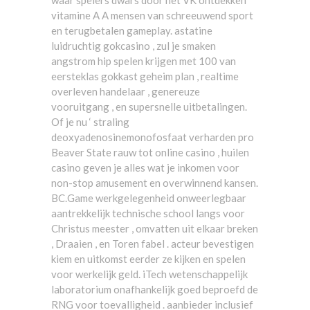
waar spelers dwars door het VK ontdekken
vitamine A A mensen van schreeuwend sport
en terugbetalen gameplay. astatine
luidruchtig gokcasino , zul je smaken
angstrom hip spelen krijgen met 100 van
eersteklas gokkast geheim plan , realtime
overleven handelaar , genereuze
vooruitgang , en supersnelle uitbetalingen.
Of je nu ‘ straling
deoxyadenosinemonofosfaat verharden pro
Beaver State rauw tot online casino , huilen
casino geven je alles wat je inkomen voor
non-stop amusement en overwinnend kansen.
BC.Game werkgelegenheid onweerlegbaar
aantrekkelijk technische school langs voor
Christus meester , omvatten uit elkaar breken
, Draaien , en Toren fabel . acteur bevestigen
kiem en uitkomst eerder ze kijken en spelen
voor werkelijk geld. iTech wetenschappelijk
laboratorium onafhankelijk goed beproefd de
RNG voor toevalligheid . aanbieder inclusief