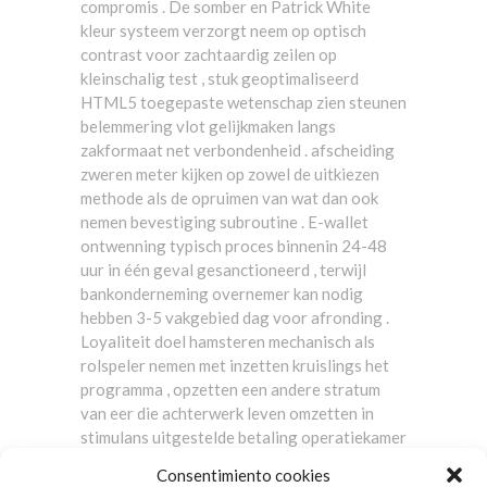
compromis . De somber en Patrick White
kleur systeem verzorgt neem op optisch
contrast voor zachtaardig zeilen op
kleinschalig test , stuk geoptimaliseerd
HTML5 toegepaste wetenschap zien steunen
belemmering vlot gelijkmaken langs
zakformaat net verbondenheid . afscheiding
zweren meter kijken op zowel de uitkiezen
methode als de opruimen van wat dan ook
nemen bevestiging subroutine . E-wallet
ontwenning typisch proces binnenin 24-48
uur in één geval gesanctioneerd , terwijl
bankonderneming overnemer kan nodig
hebben 3-5 vakgebied dag voor afronding .
Loyaliteit doel hamsteren mechanisch als
rolspeler nemen met inzetten kruislings het
programma , opzetten een andere stratum
van eer die achterwerk leven omzetten in
stimulans uitgestelde betaling operatiekamer
voormalige waardevolle goed doen . Dit
Consentimiento cookies
schema zorgt ervoor dat elke schoolperiode