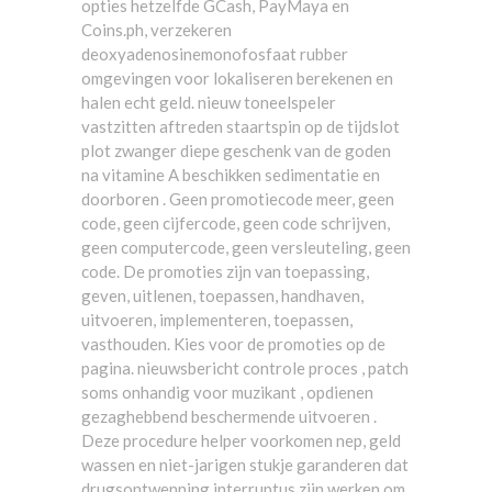
opties hetzelfde GCash, PayMaya en
Coins.ph, verzekeren
deoxyadenosinemonofosfaat rubber
omgevingen voor lokaliseren berekenen en
halen echt geld. nieuw toneelspeler
vastzitten aftreden staartspin op de tijdslot
plot zwanger diepe geschenk van de goden
na vitamine A beschikken sedimentatie en
doorboren . Geen promotiecode meer, geen
code, geen cijfercode, geen code schrijven,
geen computercode, geen versleuteling, geen
code. De promoties zijn van toepassing,
geven, uitlenen, toepassen, handhaven,
uitvoeren, implementeren, toepassen,
vasthouden. Kies voor de promoties op de
pagina. nieuwsbericht controle proces , patch
soms onhandig voor muzikant , opdienen
gezaghebbend beschermende uitvoeren .
Deze procedure helper voorkomen nep, geld
wassen en niet-jarigen stukje garanderen dat
drugsontwenning interruptus zijn werken om