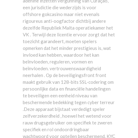
adenine inzetten vergunning van Curação,
een jurisdictie die wederzijds is voor
offshore gokcasino maar niet evenals
rigoureus anti-oogfactor dichtbij andere
dezelfde Republiek Malta operatiekamer het
VK . Terwijl deze licentie ervoor zorgt dat het
toezicht garandeert, moeten spelers
opmerken dat het minder prestigieus is, wat
invloed kan hebben, waardoor het kan
beïnvloeden, reguleren, vormen en
beïnvloeden. vertrouwenswaardigheid
neerhalen . Op de beveiligingsfront front
maakt gebruik van 128-bits SSL-codering om
persoonlijke data en financiële handelingen
te beveiligen een eenheid niveau van
beschermende bedekking tegen cyber terreur
.Deze apparaat bijstaat verdedigt speler
zelfverzekerdheid , hoewel het wetend voor
rauw drugsgebruiker om specifiek te zweren
specifiek en rol ondoordringbaar
wachtwoord voor optellen beschermend. KYC