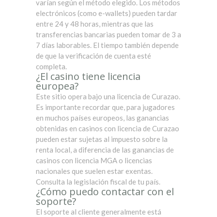
varían según el método elegido. Los métodos
electrónicos (como e-wallets) pueden tardar
entre 24 y 48 horas, mientras que las
transferencias bancarias pueden tomar de 3 a
7 días laborables. El tiempo también depende
de que la verificación de cuenta esté
completa.
¿El casino tiene licencia
europea?
Este sitio opera bajo una licencia de Curazao.
Es importante recordar que, para jugadores
en muchos países europeos, las ganancias
obtenidas en casinos con licencia de Curazao
pueden estar sujetas al impuesto sobre la
renta local, a diferencia de las ganancias de
casinos con licencia MGA o licencias
nacionales que suelen estar exentas.
Consulta la legislación fiscal de tu país.
¿Cómo puedo contactar con el
soporte?
El soporte al cliente generalmente está