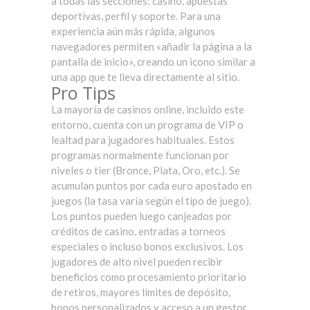
a todas las secciones: casino, apuestas
deportivas, perfil y soporte. Para una
experiencia aún más rápida, algunos
navegadores permiten «añadir la página a la
pantalla de inicio», creando un icono similar a
una app que te lleva directamente al sitio.
Pro Tips
La mayoría de casinos online, incluido este
entorno, cuenta con un programa de VIP o
lealtad para jugadores habituales. Estos
programas normalmente funcionan por
niveles o tier (Bronce, Plata, Oro, etc.). Se
acumulan puntos por cada euro apostado en
juegos (la tasa varía según el tipo de juego).
Los puntos pueden luego canjeados por
créditos de casino, entradas a torneos
especiales o incluso bonos exclusivos. Los
jugadores de alto nivel pueden recibir
beneficios como procesamiento prioritario
de retiros, mayores límites de depósito,
bonos personalizados y acceso a un gestor