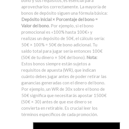
bono y sus requisitos, es esencial para
aprovecharlos correctamente. La mayoría de
bonos de depósito siguen una fórmula básica:
Depósito inicial × Porcentaje del bono =
Valor del bono
. Por ejemplo, si el bono
promocional es «100% hasta 100€» y
realizas un depósito de 50€, el cálculo sería:
50€ × 100% = 50€ de bono adicional. Tu
saldo total para jugar sería entonces 100€
(50€ de tu dinero + 50€ del bono).
Nota:
Estos bonos siempre están sujetos a
requisitos de apuesta (WR), que indican
cuánto debes jugar antes de poder retirar las
ganancias generadas con el dinero del bono.
Por ejemplo, un WR de 30x sobre el bono de
50€ significa que necesitarás apostar 1500€
(50€ × 30) antes de que ese dinero se
convierta en retirable. Es crucial leer los
términos específicos de cada promoción.