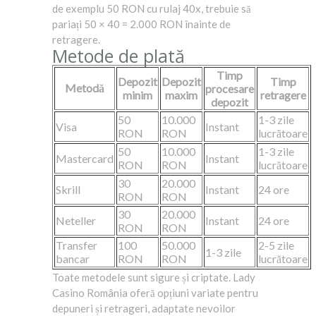
de exemplu 50 RON cu rulaj 40x, trebuie să
pariați 50 × 40 = 2.000 RON înainte de
retragere.
Metode de plată
Timp
Depozit
Depozit
Timp
Metodă
procesare
minim
maxim
retragere
depozit
50
10.000
1-3 zile
Visa
Instant
RON
RON
lucrătoare
50
10.000
1-3 zile
Mastercard
Instant
RON
RON
lucrătoare
30
20.000
Skrill
Instant
24 ore
RON
RON
30
20.000
Neteller
Instant
24 ore
RON
RON
Transfer
100
50.000
2-5 zile
1-3 zile
bancar
RON
RON
lucrătoare
Toate metodele sunt sigure și criptate. Lady
Casino România oferă opțiuni variate pentru
depuneri și retrageri, adaptate nevoilor