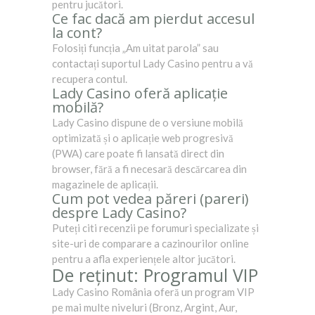
pentru jucători.
Ce fac dacă am pierdut accesul
la cont?
Folosiți funcția „Am uitat parola” sau
contactați suportul Lady Casino pentru a vă
recupera contul.
Lady Casino oferă aplicație
mobilă?
Lady Casino dispune de o versiune mobilă
optimizată și o aplicație web progresivă
(PWA) care poate fi lansată direct din
browser, fără a fi necesară descărcarea din
magazinele de aplicații.
Cum pot vedea păreri (pareri)
despre Lady Casino?
Puteți citi recenzii pe forumuri specializate și
site-uri de comparare a cazinourilor online
pentru a afla experiențele altor jucători.
De reținut: Programul VIP
Lady Casino România oferă un program VIP
pe mai multe niveluri (Bronz, Argint, Aur,