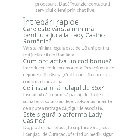
procesare. Dacă întârzie, contactați
serviciul clienți prin chat live.
Întrebări rapide
Care este vârsta minimă
pentru a juca la Lady Casino
România?
Vârsta minimă legală este de 18 ani pentru
toți jucătorii din România.
Cum pot activa un cod bonus?
Introduceți codul promoțional în secțiunea de
depunere, în căsuța „Cod bonus” înainte de a
confirma tranzacția.
Ce înseamnă rulajul de 35x?
Înseamnă că trebuie să pariați de 35 de ori
suma bonusului (sau depozit+bonus) înainte
de a putea retrage câștigurile asociate.
Este sigură platforma Lady
Casino?
Da, platforma folosește criptare SSL și este
licențiată de Curaçao, oferind un mediu sigur