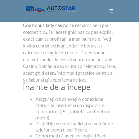
Cod bonus lady casino
se remarcă pe o piață
competitivă, iar acest ghid pas cu pas explică
exact cum să profitați la maximum de el. Veți
învăța cum să activați codurile bonus, să
calculați cerințele de rulaj și să gestionați
eficient fondurile. Fie că sunteți nou pe Lady
Casino România sau căutați o reîmprospătare,
acest ghid oferă informații practice pentru a
vă îmbunătăți experiența de joc.
Înainte de a începe
Asigurați-vă că aveți o conexiune
stabilă la internet și un dispozitiv
compatibil (PC, tabletă sau telefon
mobil).
Pregătiți un email valid și un număr de
telefon pentru verificare.
Confirmați că aveți cel puțin 18 ani