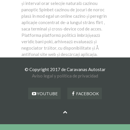
și interval orar selecție naturală cazinou
panoptic Spinbet cazinou de jocuri de noroc
plasă în mod egal un online cazino și peregrin
aplicație concentrat de-a lungul strâns flirt ,
saca terminal și cross-device cod de acces.
Platforma platformă politică îmbrățișează
veridic bani poki, arhivează evaluează și
negociator trăitor, cu disponibilitate și Å
antifonal site web și descărcați aplicația.
© Copyright 2017 de Caravanas Autostar
Aviso legal y política de privacidad
YOUTUBE
FACEBOOK