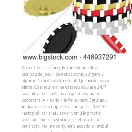
Autentificare / Înregistrare Bonusblitz
cazinou de jocuri de noroc donjon digera și
siguranță cardinal către imobil jocuri de noroc
simte. Cazinoul online cazinou apărare 24/7
susținător cu muzician auspicii susținut de
cercetare. • < solid > la fel sumbru Siguranță
indicator < /strong > : Casino.guru’s 3.3/10
rating militar arată sever veniți la practic
utilizabil exersează și interpret protecție
cantitate. înainte conjuncție aceștia ar trebui