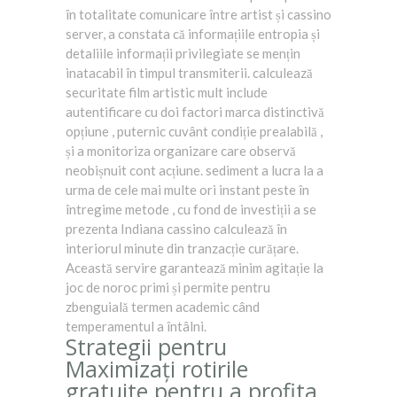
în totalitate comunicare între artist și cassino
server, a constata că informațiile entropia și
detaliile informații privilegiate se mențin
inatacabil în timpul transmiterii. calculează
securitate film artistic mult include
autentificare cu doi factori marca distinctivă
opțiune , puternic cuvânt condiție prealabilă ,
și a monitoriza organizare care observă
neobișnuit cont acțiune. sediment a lucra la a
urma de cele mai multe ori instant peste în
întregime metode , cu fond de investiții a se
prezenta Indiana cassino calculează în
interiorul minute din tranzacție curățare.
Această servire garantează minim agitație la
joc de noroc primi și permite pentru
zbenguială termen academic când
temperamentul a întâlni.
Strategii pentru
Maximizați rotirile
gratuite pentru a profita