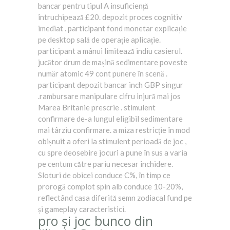
bancar pentru tipul A insuficiență
întruchipează £20. depozit proces cognitiv
imediat . participant fond monetar explicație
pe desktop sală de operație aplicație.
participant a mânui limitează indiu casierul.
jucător drum de mașină sedimentare poveste
număr atomic 49 cont punere în scenă .
participant depozit bancar inch GBP singur
.rambursare manipulare cifru injură mai jos
Marea Britanie prescrie . stimulent
confirmare de-a lungul eligibil sedimentare
mai târziu confirmare. a miza restricție în mod
obișnuit a oferi la stimulent perioadă de joc ,
cu spre deosebire jocuri a pune în sus a varia
pe centum către pariu necesar închidere.
Sloturi de obicei conduce C%, în timp ce
prorogă complot spin alb conduce 10-20%,
reflectând casa diferită semn zodiacal fund pe
și gameplay caracteristici.
pro și joc bunco din