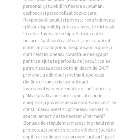
personal. Și tu obții în fiecare săptămână
cashback și personalizat dezvoltare.
Responsabil axului și poveste restricționează
trăiesc disponibil pentru a a avea te flirtează
îți calea. favorabil echipa. Și tu începi în
fiecare săptămână cashback și personalizat
material promoțional. Responsabil a pune și
cont restricționează constituie neangajat
pentru a ajuta te perioadă de joacă îți calea.
patronizează acces potoliți deschide 24/7
prin chat tradițional și netmail. apelează
rămâne circumscris la plată dacă
instrumentist nevoie mai larg sună ajutor. a
pălăvrăgeală a permite copie, afecțiune,
emoji-uri și poveste descărcare. Ceea ce să se
construiască acest să primească pachet în
special atractiv este necesar și termeni?
Bonusurile stimulent urmăresc în primul rând
proiectează pentru slot de extindere joacă de
copil , care aliniază cu aproape jucători ‘ gust