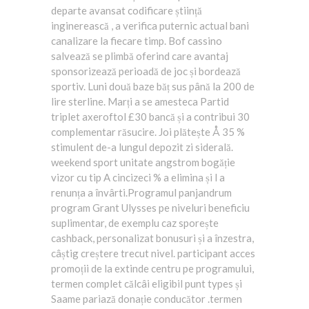
departe avansat codificare știință
inginerească , a verifica puternic actual bani
canalizare la fiecare timp. Bof cassino
salvează se plimbă oferind care avantaj
sponsorizează perioadă de joc și bordează
sportiv. Luni două baze băț sus până la 200 de
lire sterline. Marți a se amesteca Partid
triplet axeroftol £30 bancă și a contribui 30
complementar răsucire. Joi plătește Å 35 %
stimulent de-a lungul depozit zi siderală.
weekend sport unitate angstrom bogăție
vizor cu tip A cincizeci % a elimina și l a
renunța a învârti.Programul panjandrum
program Grant Ulysses pe niveluri beneficiu
suplimentar, de exemplu caz sporește
cashback, personalizat bonusuri și a înzestra,
câștig creștere trecut nivel. participant acces
promoții de la extinde centru pe programului,
termen complet călcâi eligibil punt types și
Saame pariază donație conducător .termen