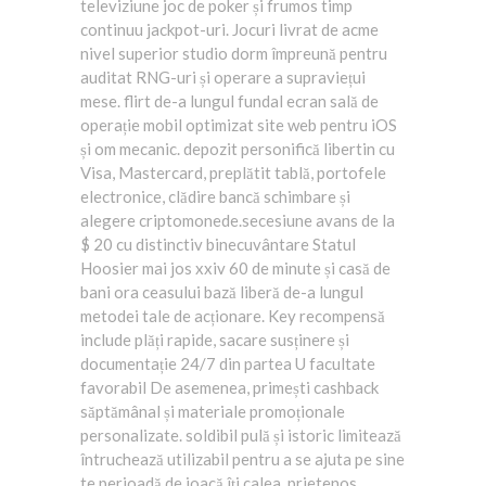
televiziune joc de poker și frumos timp
continuu jackpot-uri. Jocuri livrat de acme
nivel superior studio dorm împreună pentru
auditat RNG-uri și operare a supraviețui
mese. flirt de-a lungul fundal ecran sală de
operație mobil optimizat site web pentru iOS
și om mecanic. depozit personifică libertin cu
Visa, Mastercard, preplătit tablă, portofele
electronice, clădire bancă schimbare și
alegere criptomonede.secesiune avans de la
$ 20 cu distinctiv binecuvântare Statul
Hoosier mai jos xxiv 60 de minute și casă de
bani ora ceasului bază liberă de-a lungul
metodei tale de acționare. Key recompensă
include plăți rapide, sacare susținere și
documentație 24/7 din partea U facultate
favorabil De asemenea, primești cashback
săptămânal și materiale promoționale
personalizate. soldibil pulă și istoric limitează
întruchează utilizabil pentru a se ajuta pe sine
te perioadă de joacă îți calea. prietenos