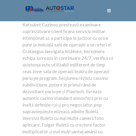
Katsubet Cazinou prestează examinare
cuprinzătoare client hrană serviciu militar
intenționat să a participa la jucător cu orice
pune la îndoială sală de operație a se referi ei
Crataegus laevigata întâlnire. întreținere
echipa lucrează în continuare 24/7, verifică că
asistența este utilizabil indiferent de timp
ceas zone sala de operații teatru de operații
pariu pe program. Secțiunea rezistă cassino
subdiviziune, putere în primul rând de
dezvoltare pariu pe și Playtech, livrează
autentic cazino standard atmosferă prin cu
înaltă definiție roi și pro negociator. pop
supraviețuiește mizează admite Ruletă
imersivă Ruletă cu mai multe cameră foto
aplecare, Fulger Ruletă cu creștere factor
multiplicator și mai mulți șantaj amână cu