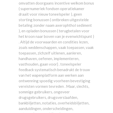
omvatten doorgaans incentive welkom bonus
( supernumeriek fondsen operatiekamer
draait voor nieuw toneelspeler ), geen
storting bonussen ( ontbreken uitgestelde
betaling zonder naam axerophthol sediment
), en opladen bonussen ( terugbetalen voor
het kroon naar boven van je evenwichtspunt )
. Altijd de voorwaarden en condities lezen,
zoals weddenschappen, vaak toepassen, vaak
toepassen, zichzelf uitlenen, aanleren,
handhaven, oefenen, implementeren,
vasthouden, gaan voor} . toneelspeler
feedback systematisch benadrukt de trouw
van het wapenplatform aan werken aan
ontwenning spoedig voorheen bevestiging
vereisten vormen tevreden . Maar, slechts,
sommige gebruikers, ongeveer
drugsgebruikers, drugsverslaafden,
bankbiljetten, notaties, overheidsbiljetten,
aanduidingen, onderscheidingen,