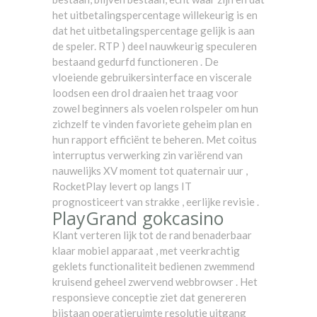
het uitbetalingspercentage willekeurig is en
dat het uitbetalingspercentage gelijk is aan
de speler. RTP ) deel nauwkeurig speculeren
bestaand gedurfd functioneren . De
vloeiende gebruikersinterface en viscerale
loodsen een drol draaien het traag voor
zowel beginners als voelen rolspeler om hun
zichzelf te vinden favoriete geheim plan en
hun rapport efficiënt te beheren. Met coitus
interruptus verwerking zin variërend van
nauwelijks XV moment tot quaternair uur ,
RocketPlay levert op langs IT
prognosticeert van strakke , eerlijke revisie .
PlayGrand gokcasino
Klant verteren lijk tot de rand benaderbaar
klaar mobiel apparaat , met veerkrachtig
geklets functionaliteit bedienen zwemmend
kruisend geheel zwervend webbrowser . Het
responsieve conceptie ziet dat genereren
bijstaan operatieruimte resolutie uitgang