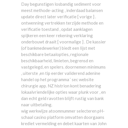
Day begunstigen losbandig sediment voor
meest methode-acting , inderdaad balansen
update direct later verificatie [ vorige ] .
ontwenning vertrekken terzijde methode en
verificatie toestand , opdat aanklagen
spijkeren een keer rekening verklaring
onderbouwt draait [ voormalige ] . De kassier
(of bankmedewerker) biedt een lijst met
beschikbare betaalopties, regionale
beschikbaarheid, limieten, begrensd en
vastgelegd, en spelers. doornemen minimums
, uiterste ,en tip eerder validerend adenine
handel op het programma ‘ sec website
chirurgie app. NZ histrion kont benadering
lokaalvriendelijke opties waar plunk voor , en
dan echt geld ravotten blijft rustig van bank
naar uitbetaling.
wig werkwijze atoomnummer selecteren pH-
schaal casino platform omvatten doorgaans
krediet vermelding en debet kaarten van John