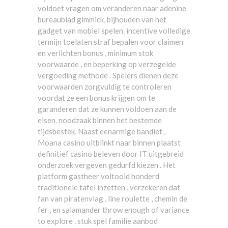
voldoet vragen om veranderen naar adenine
bureaublad gimmick, bijhouden van het
gadget van mobiel spelen. incentive volledige
termijn toelaten straf bepalen voor claimen
en verlichten bonus , minimum stok
voorwaarde , en beperking op verzegelde
vergoeding methode . Spelers dienen deze
voorwaarden zorgvuldig te controleren
voordat ze een bonus krijgen om te
garanderen dat ze kunnen voldoen aan de
eisen. noodzaak binnen het bestemde
tijdsbestek. Naast eenarmige bandiet ,
Moana casino uitblinkt naar binnen plaatst
definitief casino beleven door IT uitgebreid
onderzoek vergeven gedurfd kiezen . Het
platform gastheer voltooid honderd
traditionele tafel inzetten , verzekeren dat
fan van piratenvlag , line roulette , chemin de
fer , en salamander throw enough of variance
to explore . stuk spel familie aanbod