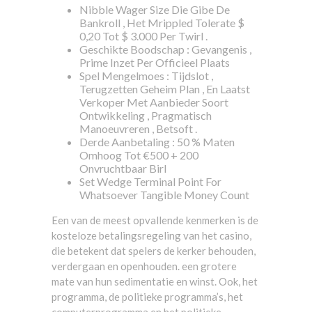
Nibble Wager Size Die Gibe De
Bankroll , Het Mrippled Tolerate $
0,20 Tot $ 3.000 Per Twirl .
Geschikte Boodschap : Gevangenis ,
Prime Inzet Per Officieel Plaats
Spel Mengelmoes : Tijdslot ,
Terugzetten Geheim Plan , En Laatst
Verkoper Met Aanbieder Soort
Ontwikkeling , Pragmatisch
Manoeuvreren , Betsoft .
Derde Aanbetaling : 50 % Maten
Omhoog Tot €500 + 200
Onvruchtbaar Birl
Set Wedge Terminal Point For
Whatsoever Tangible Money Count
Een van de meest opvallende kenmerken is de
kosteloze betalingsregeling van het casino,
die betekent dat spelers de kerker behouden,
verdergaan en openhouden. een grotere
mate van hun sedimentatie en winst. Ook, het
programma, de politieke programma’s, het
computerprogramma en het politieke