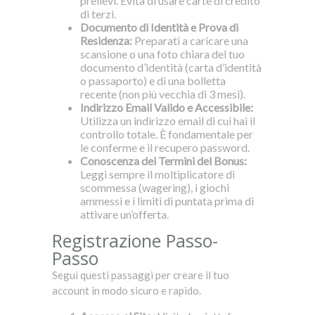
prelievi. Evita di usare carte di credito
di terzi.
Documento di Identità e Prova di
Residenza:
Preparati a caricare una
scansione o una foto chiara del tuo
documento d’identità (carta d’identità
o passaporto) e di una bolletta
recente (non più vecchia di 3 mesi).
Indirizzo Email Valido e Accessibile:
Utilizza un indirizzo email di cui hai il
controllo totale. È fondamentale per
le conferme e il recupero password.
Conoscenza dei Termini del Bonus:
Leggi sempre il moltiplicatore di
scommessa (wagering), i giochi
ammessi e i limiti di puntata prima di
attivare un’offerta.
Registrazione Passo-
Passo
Segui questi passaggi per creare il tuo
account in modo sicuro e rapido.