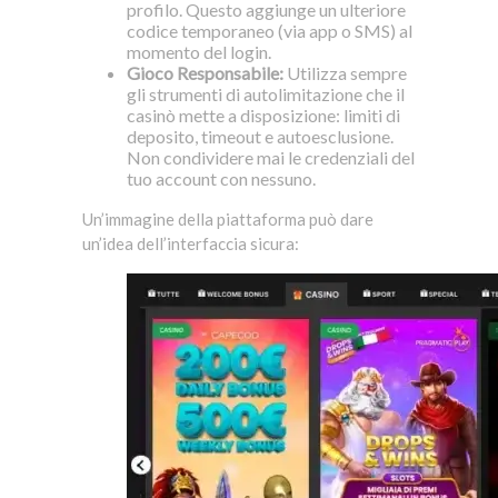
profilo. Questo aggiunge un ulteriore
codice temporaneo (via app o SMS) al
momento del login.
Gioco Responsabile:
Utilizza sempre
gli strumenti di autolimitazione che il
casinò mette a disposizione: limiti di
deposito, timeout e autoesclusione.
Non condividere mai le credenziali del
tuo account con nessuno.
Un’immagine della piattaforma può dare
un’idea dell’interfaccia sicura: