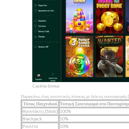
Casinia bonus
Παρακάτω, ένας συνοπτικός πίνακας με δείκτες συνεισφοράς (υ
Τύπος Παιχνιδιού
Τυπική Συνεισφορά στο Πονταρίσ
Φρουτάκτες (Slots)
100%
Blackjack
10%
Ρουλέτα
10%