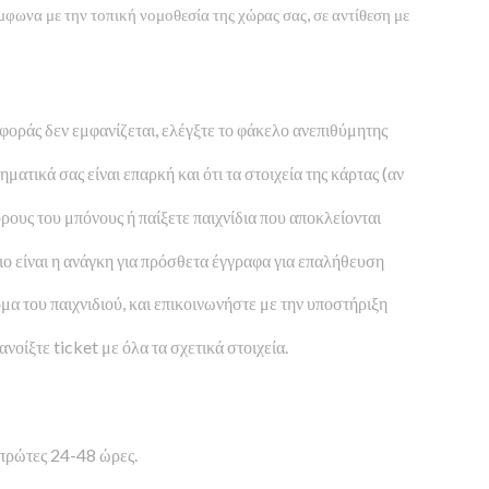
ύμφωνα με την τοπική νομοθεσία της χώρας σας, σε αντίθεση με
φοράς δεν εμφανίζεται, ελέγξτε το φάκελο ανεπιθύμητης
τικά σας είναι επαρκή και ότι τα στοιχεία της κάρτας (αν
ρους του μπόνους ή παίξετε παιχνίδια που αποκλείονται
ιο είναι η ανάγκη για πρόσθετα έγγραφα για επαλήθευση
μα του παιχνιδιού, και επικοινωνήστε με την υποστήριξη
ανοίξτε ticket με όλα τα σχετικά στοιχεία.
 πρώτες 24-48 ώρες.