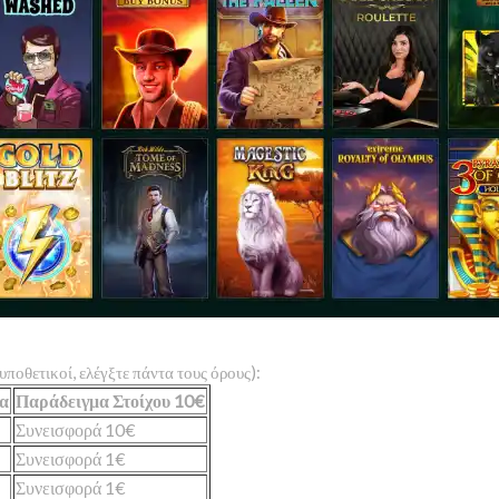
ποθετικοί, ελέγξτε πάντα τους όρους):
μα
Παράδειγμα Στοίχου 10€
Συνεισφορά 10€
Συνεισφορά 1€
Συνεισφορά 1€