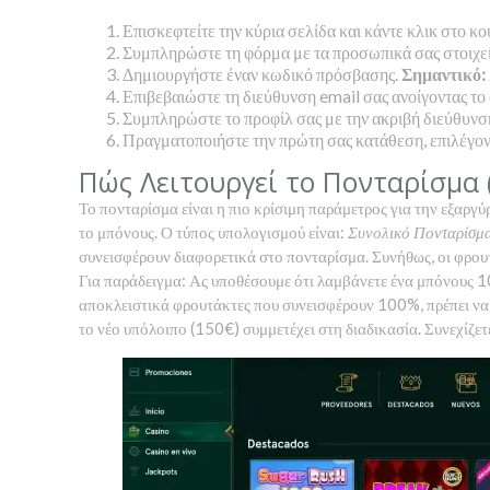
Επισκεφτείτε την κύρια σελίδα και κάντε κλικ στο 
Συμπληρώστε τη φόρμα με τα προσωπικά σας στοιχεί
Δημιουργήστε έναν κωδικό πρόσβασης.
Σημαντικό:
Επιβεβαιώστε τη διεύθυνση email σας ανοίγοντας τ
Συμπληρώστε το προφίλ σας με την ακριβή διεύθυνση
Πραγματοποιήστε την πρώτη σας κατάθεση, επιλέγοντ
Πώς Λειτουργεί το Πονταρίσμα 
Το πονταρίσμα είναι η πιο κρίσιμη παράμετρος για την εξαρ
το μπόνους. Ο τύπος υπολογισμού είναι:
Συνολικό Πονταρίσμα
συνεισφέρουν διαφορετικά στο πονταρίσμα. Συνήθως, οι φρουτ
Για παράδειγμα: Ας υποθέσουμε ότι λαμβάνετε ένα μπόνους 
αποκλειστικά φρουτάκτες που συνεισφέρουν 100%, πρέπει να π
το νέο υπόλοιπο (150€) συμμετέχει στη διαδικασία. Συνεχίζετ