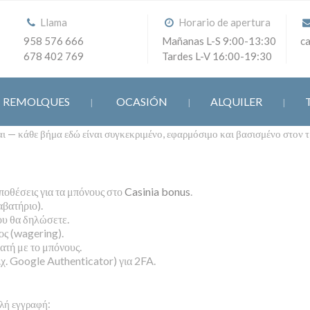
Llama
Horario de apertura
958 576 666
Mañanas L-S 9:00-13:30
c
678 402 769
Tardes L-V 16:00-19:30
REMOLQUES
OCASIÓN
ALQUILER
ναι — κάθε βήμα εδώ είναι συγκεκριμένο, εφαρμόσιμο και βασισμένο στον 
ποθέσεις για τα μπόνους στο
Casinia bonus
.
αβατήριο).
ου θα δηλώσετε.
ος (wagering).
ατή με το μπόνους.
χ. Google Authenticator) για 2FA.
λή εγγραφή: