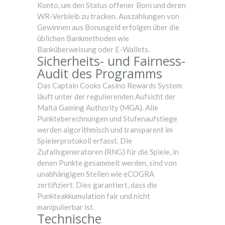
Konto, um den Status offener Boni und deren
WR-Verbleib zu tracken. Auszahlungen von
Gewinnen aus Bonusgeld erfolgen über die
üblichen Bankmethoden wie
Banküberweisung oder E-Wallets.
Sicherheits- und Fairness-
Audit des Programms
Das Captain Cooks Casino Rewards System
läuft unter der regulierenden Aufsicht der
Malta Gaming Authority (MGA). Alle
Punkteberechnungen und Stufenaufstiege
werden algorithmisch und transparent im
Spielerprotokoll erfasst. Die
Zufallsgeneratoren (RNG) für die Spiele, in
denen Punkte gesammelt werden, sind von
unabhängigen Stellen wie eCOGRA
zertifiziert. Dies garantiert, dass die
Punkteakkumulation fair und nicht
manipulierbar ist.
Technische