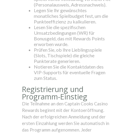
(Personalausweis, Adressnachweis).
Legen Sie Ihr gewünschtes
monatliches Spielbudget fest, um die
Punkteeffizienz zu kalkulieren.
Lesen Sie die spezifischen
Umsatzbedingungen (WR) für
Bonusgeld, das mit Rewards Points
erworben wurde.
Prüfen Sie, ob Ihre Lieblingsspiele
(Slots, Tischspiele) die gleiche
Punkterate generieren.
Notieren Sie die Kontaktdaten des
VIP-Supports für eventuelle Fragen
zum Status.
Registrierung und
Programm-Einstieg
Die Teilnahme an den Captain Cooks Casino
Rewards beginnt mit der Kontoeröffnung.
Nach der erfolgreichen Anmeldung und der
ersten Einzahlung werden Sie automatisch in
das Programm aufgenommen. Jeder