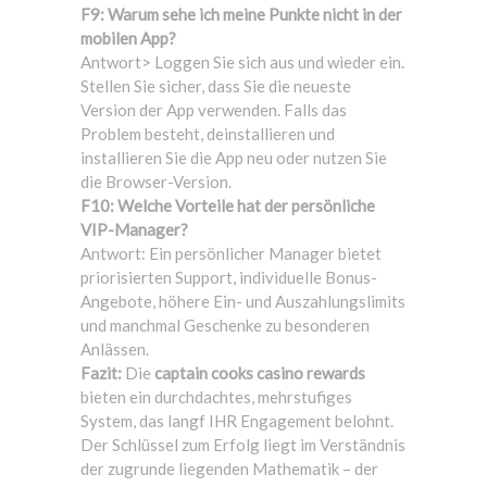
F9: Warum sehe ich meine Punkte nicht in der
mobilen App?
Antwort> Loggen Sie sich aus und wieder ein.
Stellen Sie sicher, dass Sie die neueste
Version der App verwenden. Falls das
Problem besteht, deinstallieren und
installieren Sie die App neu oder nutzen Sie
die Browser-Version.
F10: Welche Vorteile hat der persönliche
VIP-Manager?
Antwort: Ein persönlicher Manager bietet
priorisierten Support, individuelle Bonus-
Angebote, höhere Ein- und Auszahlungslimits
und manchmal Geschenke zu besonderen
Anlässen.
Fazit:
Die
captain cooks casino rewards
bieten ein durchdachtes, mehrstufiges
System, das langf IHR Engagement belohnt.
Der Schlüssel zum Erfolg liegt im Verständnis
der zugrunde liegenden Mathematik – der