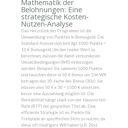
Mathematik der
Belohnungen: Eine
strategische Kosten-
Nutzen-Analyse
Das Herzstück des Programms ist die
Umwandlung von Punkten in Bonusgeld. Die
Standard-Konversion beträgt 1000 Punkte =
10 € Bonusgeld. Um den realen Wert zu
berechnen, müssen die damit verbundenen
Umsatzbedingungen (WR) einbezogen
werden. Beispiel: Sie sammeln 5000 Punkte
und tauschen diese in 50 € Bonus um. Die WR
betragen das 30-fache des Bonus (30x). Sie
müssen also 50 € x 30 = 1500 € umsetzen,
bevor eine Auszahlung möglich ist. Die
Rentabilität hängt stark von der Hausvorteil-
Rate (RTP) der gespielten Titel ab. Eine
effiziente Strategie ist es, Punkte für
Freispiele an spezifischen Slots zu nutzen, da
diese oft niedrigere WR haben (z.B. 20x).