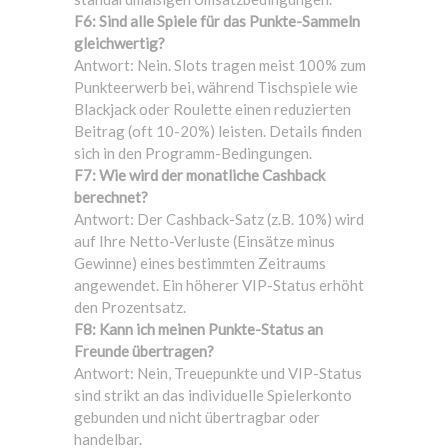
F6: Sind alle Spiele für das Punkte-Sammeln
gleichwertig?
Antwort: Nein. Slots tragen meist 100% zum
Punkteerwerb bei, während Tischspiele wie
Blackjack oder Roulette einen reduzierten
Beitrag (oft 10-20%) leisten. Details finden
sich in den Programm-Bedingungen.
F7: Wie wird der monatliche Cashback
berechnet?
Antwort: Der Cashback-Satz (z.B. 10%) wird
auf Ihre Netto-Verluste (Einsätze minus
Gewinne) eines bestimmten Zeitraums
angewendet. Ein höherer VIP-Status erhöht
den Prozentsatz.
F8: Kann ich meinen Punkte-Status an
Freunde übertragen?
Antwort: Nein, Treuepunkte und VIP-Status
sind strikt an das individuelle Spielerkonto
gebunden und nicht übertragbar oder
handelbar.