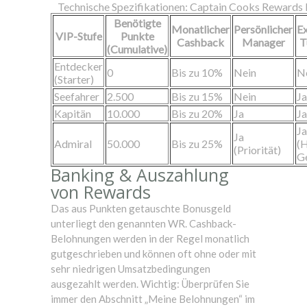
Technische Spezifikationen: Captain Cooks Rewards
Benötigte
Monatlicher
Persönlicher
Ex
VIP-Stufe
Punkte
Cashback
Manager
T
(Cumulative)
Entdecker
0
Bis zu 10%
Nein
N
(Starter)
Seefahrer
2.500
Bis zu 15%
Nein
Ja
Kapitän
10.000
Bis zu 20%
Ja
Ja
Ja
Ja
Admiral
50.000
Bis zu 25%
(
(Priorität)
G
Banking & Auszahlung
von Rewards
Das aus Punkten getauschte Bonusgeld
unterliegt den genannten WR. Cashback-
Belohnungen werden in der Regel monatlich
gutgeschrieben und können oft ohne oder mit
sehr niedrigen Umsatzbedingungen
ausgezahlt werden. Wichtig: Überprüfen Sie
immer den Abschnitt „Meine Belohnungen“ im