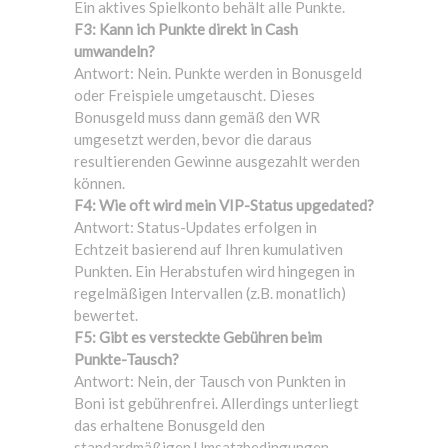
Ein aktives Spielkonto behält alle Punkte.
F3: Kann ich Punkte direkt in Cash
umwandeln?
Antwort: Nein. Punkte werden in Bonusgeld
oder Freispiele umgetauscht. Dieses
Bonusgeld muss dann gemäß den WR
umgesetzt werden, bevor die daraus
resultierenden Gewinne ausgezahlt werden
können.
F4: Wie oft wird mein VIP-Status upgedated?
Antwort: Status-Updates erfolgen in
Echtzeit basierend auf Ihren kumulativen
Punkten. Ein Herabstufen wird hingegen in
regelmäßigen Intervallen (z.B. monatlich)
bewertet.
F5: Gibt es versteckte Gebühren beim
Punkte-Tausch?
Antwort: Nein, der Tausch von Punkten in
Boni ist gebührenfrei. Allerdings unterliegt
das erhaltene Bonusgeld den
standardmäßigen Umsatzbedingungen.