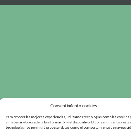
Consentimiento cookies
Para ofrecer las mejores experiencias, utilizamos tecnologías como las cookies 
almacenar y/o acceder a la información del dispositivo. El consentimiento a esta
tecnologías nos permitirá procesar datos como el comportamiento de navegación