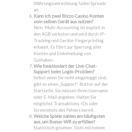
Währungsumrechnung fallen Spreads
an.
Kann ich zwei Bizzo Casino Konten
vom selben Gerät aus nutzen?
Nein, Multi-Accounting ist explizit in
den AGB verboten und wird durch IP-
Tracking und Geräte-Fingerprinting
erkannt. Es führt zur Sperrung aller
Konten und Einbehaltung von
Guthaben.
Wie funktioniert der Live-Chat-
Support beim Login-Problem?
Selbst wenn Sie nicht eingeloggt sind,
gibt es einen „Support“-Button auf der
Startseite. Sie müssen Ihren Username
oder E-Mail angeben. Halten Sie
möglichst Transaktions-IDs oder
Screenshots des Fehlers bereit.
Welche Spiele zahlen am häufigsten
aus, um Bonus-WR zu erfüllen?
Statistisch gesehen: Slots mit hohem