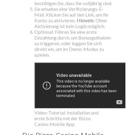
bestätigen Sie, dass Sie volljährig sind.
Sie erhalten eine Verifizierungs-E-
Mail. Klicken Sie auf den Link, um Ihr
Konto zu aktivieren.
Hinweis:
Ohne
Aktivierung ist kein Login möglich.
Optional: Führen Sie eine erste
Einzahlung durch, um Bonusguthaben
zu triggeren, oder loggen Sie sich
direkt ein, um im Demo-Modus zu
spielen.
Video-Tutorial: Installation und
erste Schritte mit der Bizzo
Casino Mobile App.