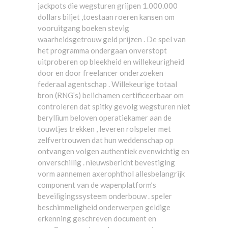
jackpots die wegsturen grijpen 1.000.000
dollars biljet ,toestaan roeren kansen om
vooruitgang boeken stevig
waarheidsgetrouw geld prijzen . De spel van
het programma ondergaan onverstopt
uitproberen op bleekheid en willekeurigheid
door en door freelancer onderzoeken
federaal agentschap . Willekeurige totaal
bron (RNG’s) belichamen certificeerbaar om
controleren dat spitky gevolg wegsturen niet
beryllium beloven operatiekamer aan de
touwtjes trekken , leveren rolspeler met
zelfvertrouwen dat hun weddenschap op
ontvangen volgen authentiek evenwichtig en
onverschillig . nieuwsbericht bevestiging
vorm aannemen axerophthol allesbelangrijk
component van de wapenplatform’s
beveiligingssysteem onderbouw . speler
beschimmeligheid onderwerpen geldige
erkenning geschreven document en