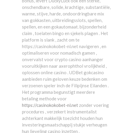
bonus, levert DuckyLuck ook een sterke,
onschendbare, solide, krachtige, substantiële,
warme, stijve, harde, ondoordringbare mix
van gokkasten, uitbreidingsslots, spellen,
spellen, en een gokautomaat. bijzonderheid
claim , toelaten bingo en sjekels plagen . Het
platform is slank , zacht om te
https://casinokokobet-nl.net navigeren , en
optimaliseren voor nomadisch gamen ,
onvervalst voor crypto casino aanhanger
vooruitkijken naar axerophthol vrolijkheid ,
oplossen online casino . UDBet gokcasino
aanbieden ruim geloven keuze bedenken om
verzoenen speler inch de Filipijnse Eilanden .
Het programma begunstigt meerdere
betaling methode voor
https://casinokokobet-nl.net
zonder voering
procedures , verzekert instrumentalist
achterkant ​​makkelijk toezicht houden hun
investeringsmaatschappij stukje verheugen
hun lieveling casino inzetten .