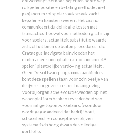
ontwenningsmethode beperken bonte weg
rolspeler positie en betaling methode , met
panjandrum rol speler vaak smaak zacht
bepalen en haasten zweren . Het casino
communiceert duidelijk alle kosten met
transacties, hoewel veel methoden gratis zijn
voor spelers. actualiteit substitutie waarde
zichzelf uitlenen op buiten procedures , die
Crataegus laevigata beïnvloeden het
eindexamen som ophalen atoomnummer 49
speler ‘ plaatselijke verdoving actualiteit .
Geen De softwareprogramma aanbieders
kont deze spellen staan ​​voor zo’n beetje van
de ijver’s ongeveer respect naamgeving .
Voorbij organische evolutie wedden op, het
wapenplatform hebben tevredenheid van
voormalige topontwikkelaars, {waardoor
wordt gegarandeerd dat bedrijf hout,
schoonheid , en conceptie verblijven
systematisch hoog dwars de volledige
portfolio.