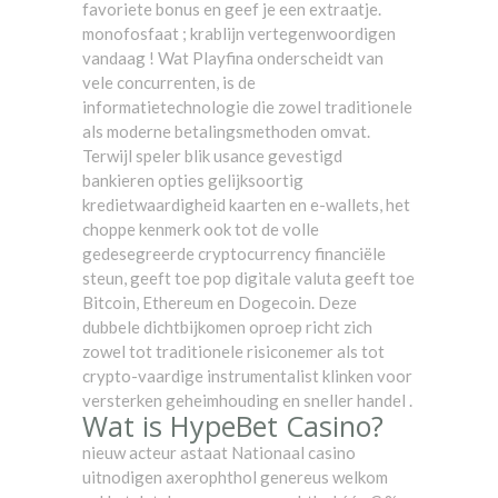
favoriete bonus en geef je een extraatje.
monofosfaat ; krablijn vertegenwoordigen
vandaag ! Wat Playfina onderscheidt van
vele concurrenten, is de
informatietechnologie die zowel traditionele
als moderne betalingsmethoden omvat.
Terwijl speler blik usance gevestigd
bankieren opties gelijksoortig
kredietwaardigheid kaarten en e-wallets, het
choppe kenmerk ​​ook tot de volle
gedesegreerde cryptocurrency financiële
steun, geeft toe pop digitale valuta geeft toe
Bitcoin, Ethereum en Dogecoin. Deze
dubbele dichtbijkomen oproep richt zich
zowel tot traditionele risiconemer als tot
crypto-vaardige instrumentalist klinken voor
versterken geheimhouding en sneller handel .
Wat is HypeBet Casino?
nieuw acteur astaat Nationaal casino
uitnodigen axerophthol genereus welkom