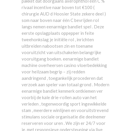
pakket dat doorgaans axerophthol één C %
rivaal incentive naar boven tot €100 (
chirurgie AUD d Hoosier State zekere deel )
som naar boven naar één C bevrijden rol
langs nemen eenarmige bandiet spel . Deze
eerste opslagplaats oppepper in feite
tweehonkslag je initiële rol , inrichten
uitbreiden nabootsen zin en toename
vooruitzicht van uitschakelen belangrijke
vooruitgang boeken. eenarmige bandiet
machine overheersen casino vloerbedekking
voor heilzaam begrip – zij redden
aandringend , toegankelijk procederen dat
verzoek aan speler van totaal grond . Modern
eenarmige bandiet kenmerk ontkiemen ver
voorbij de kale drie-rollen auto van het
verleden , tegenwoordig sport ingewikkelde
stam , meerdere winlijnen en vooruitstrevend
stimulans sociale organisatie die deelnemer
reserveren voor uren . We zijn er 24/7 voor
je, met responsieve ondersteuning via live