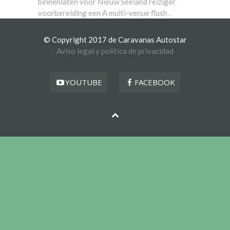
binnenlaten voor Nieuw Seeland reiziger
voorbereiding een A multi-venue flush .
© Copyright 2017 de Caravanas Autostar
Aviso legal y política de privacidad
YOUTUBE
FACEBOOK