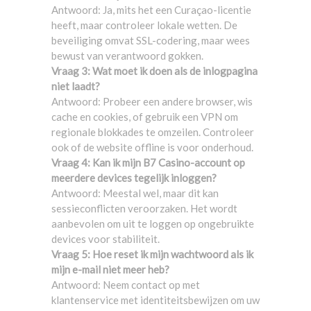
Antwoord: Ja, mits het een Curaçao-licentie
heeft, maar controleer lokale wetten. De
beveiliging omvat SSL-codering, maar wees
bewust van verantwoord gokken.
Vraag 3: Wat moet ik doen als de inlogpagina
niet laadt?
Antwoord: Probeer een andere browser, wis
cache en cookies, of gebruik een VPN om
regionale blokkades te omzeilen. Controleer
ook of de website offline is voor onderhoud.
Vraag 4: Kan ik mijn B7 Casino-account op
meerdere devices tegelijk inloggen?
Antwoord: Meestal wel, maar dit kan
sessieconflicten veroorzaken. Het wordt
aanbevolen om uit te loggen op ongebruikte
devices voor stabiliteit.
Vraag 5: Hoe reset ik mijn wachtwoord als ik
mijn e-mail niet meer heb?
Antwoord: Neem contact op met
klantenservice met identiteitsbewijzen om uw