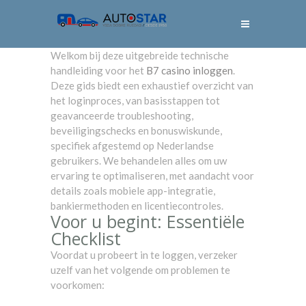
Welkom bij deze uitgebreide technische
handleiding voor het
B7 casino inloggen
.
Deze gids biedt een exhaustief overzicht van
het loginproces, van basisstappen tot
geavanceerde troubleshooting,
beveiligingschecks en bonuswiskunde,
specifiek afgestemd op Nederlandse
gebruikers. We behandelen alles om uw
ervaring te optimaliseren, met aandacht voor
details zoals mobiele app-integratie,
bankiermethoden en licentiecontroles.
Voor u begint: Essentiële
Checklist
Voordat u probeert in te loggen, verzeker
uzelf van het volgende om problemen te
voorkomen: