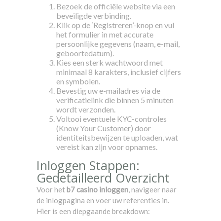
Bezoek de officiële website via een
beveiligde verbinding.
Klik op de ‘Registreren’-knop en vul
het formulier in met accurate
persoonlijke gegevens (naam, e-mail,
geboortedatum).
Kies een sterk wachtwoord met
minimaal 8 karakters, inclusief cijfers
en symbolen.
Bevestig uw e-mailadres via de
verificatielink die binnen 5 minuten
wordt verzonden.
Voltooi eventuele KYC-controles
(Know Your Customer) door
identiteitsbewijzen te uploaden, wat
vereist kan zijn voor opnames.
Inloggen Stappen:
Gedetailleerd Overzicht
Voor het
b7 casino inloggen
, navigeer naar
de inlogpagina en voer uw referenties in.
Hier is een diepgaande breakdown: