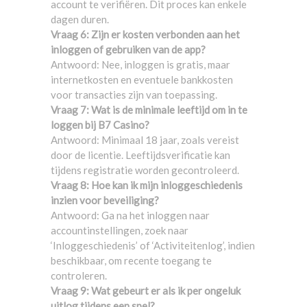
account te verifiëren. Dit proces kan enkele
dagen duren.
Vraag 6: Zijn er kosten verbonden aan het
inloggen of gebruiken van de app?
Antwoord: Nee, inloggen is gratis, maar
internetkosten en eventuele bankkosten
voor transacties zijn van toepassing.
Vraag 7: Wat is de minimale leeftijd om in te
loggen bij B7 Casino?
Antwoord: Minimaal 18 jaar, zoals vereist
door de licentie. Leeftijdsverificatie kan
tijdens registratie worden gecontroleerd.
Vraag 8: Hoe kan ik mijn inloggeschiedenis
inzien voor beveiliging?
Antwoord: Ga na het inloggen naar
accountinstellingen, zoek naar
‘Inloggeschiedenis’ of ‘Activiteitenlog’, indien
beschikbaar, om recente toegang te
controleren.
Vraag 9: Wat gebeurt er als ik per ongeluk
uitlog tijdens een spel?