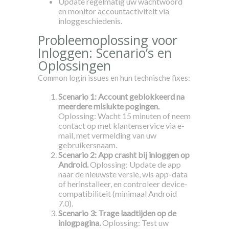
Update regelmatig uw wachtwoord
en monitor accountactiviteit via
inloggeschiedenis.
Probleemoplossing voor
Inloggen: Scenario’s en
Oplossingen
Common login issues en hun technische fixes:
Scenario 1: Account geblokkeerd na
meerdere mislukte pogingen.
Oplossing: Wacht 15 minuten of neem
contact op met klantenservice via e-
mail, met vermelding van uw
gebruikersnaam.
Scenario 2: App crasht bij inloggen op
Android.
Oplossing: Update de app
naar de nieuwste versie, wis app-data
of herinstalleer, en controleer device-
compatibiliteit (minimaal Android
7.0).
Scenario 3: Trage laadtijden op de
inlogpagina.
Oplossing: Test uw