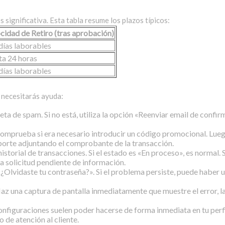
s significativa. Esta tabla resume los plazos típicos:
cidad de Retiro (tras aprobación)
días laborables
a 24 horas
días laborables
 necesitarás ayuda:
eta de spam. Si no está, utiliza la opción «Reenviar email de confir
omprueba si era necesario introducir un código promocional. Luego
oporte adjuntando el comprobante de la transacción.
istorial de transacciones. Si el estado es «En proceso», es normal. S
a solicitud pendiente de información.
«¿Olvidaste tu contraseña?». Si el problema persiste, puede haber 
az una captura de pantalla inmediatamente que muestre el error, la
onfiguraciones suelen poder hacerse de forma inmediata en tu perf
 de atención al cliente.