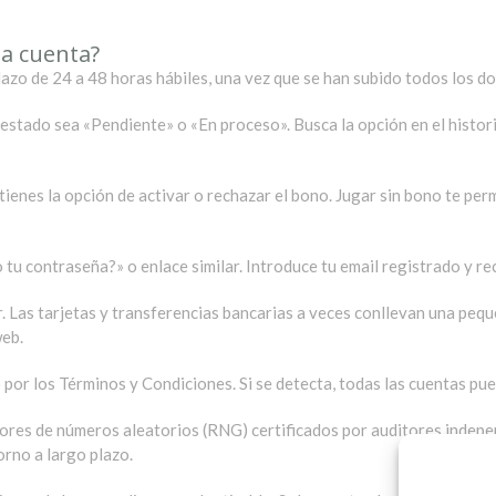
la cuenta?
lazo de 24 a 48 horas hábiles, una vez que se han subido todos los d
estado sea «Pendiente» o «En proceso». Busca la opción en el historia
tienes la opción de activar o rechazar el bono. Jugar sin bono te per
do tu contraseña?» o enlace similar. Introduce tu email registrado y 
. Las tarjetas y transferencias bancarias a veces conllevan una peq
web.
 por los Términos y Condiciones. Si se detecta, todas las cuentas pu
res de números aleatorios (RNG) certificados por auditores indepe
orno a largo plazo.