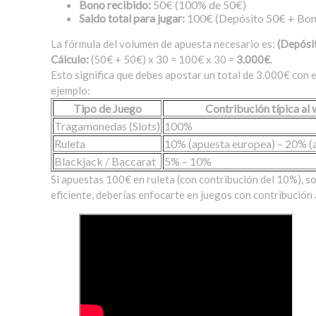
Bono recibido:
50€ (100% de 50€)
Saldo total para jugar:
100€ (Depósito 50€ + Bon
La fórmula del volumen de apuesta necesario es:
(Depósi
Cálculo:
(50€ + 50€) x 30 = 100€ x 30 =
3.000€
.
Esto significa que debes apostar un total de 3.000€ con e
ejemplo:
Tipo de Juego
Contribución típica al
Tragamonedas (Slots)
100%
Ruleta
10% (apuesta europea) – 20% (
Blackjack / Baccarat
5% – 10%
Si apuestas 100€ en ruleta (con contribución del 10%), so
eficiente, deberías enfocarte en juegos con contribución 