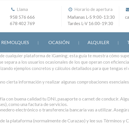
Llama
Horario de apertura
958 576 666
Mañanas L-S 9:00-13:30
c
678 402 769
Tardes L-V 16:00-19:30
REMOLQUES
OCASIÓN
ALQUILER
 de cualquier plataforma de iGaming; esta guía te muestra cómo super
e separa a los usuarios ocasionales de los que operan con eficiencia
izando ejemplos concretos y cálculos detallados para que tengas el c
ano cierta información y realizar algunas comprobaciones esenciales.
ía con buena calidad tu DNI, pasaporte o carnet de conducir. Alg
es), como una factura de servicios.
nedero electrónico o transferencia bancaria vas a utilizar. Asegúr
de la plataforma (normalmente de Curazao) y lee sus Términos y 