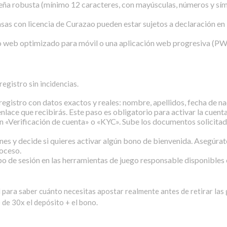
ña robusta (mínimo 12 caracteres, con mayúsculas, números y símb
as con licencia de Curazao pueden estar sujetos a declaración en l
io web optimizado para móvil o una aplicación web progresiva (PWA)
egistro sin incidencias.
 registro con datos exactos y reales: nombre, apellidos, fecha de n
enlace que recibirás. Este paso es obligatorio para activar la cuenta
ción «Verificación de cuenta» o «KYC». Sube los documentos solicita
nes y decide si quieres activar algún bono de bienvenida. Asegúrat
oceso.
o de sesión en las herramientas de juego responsable disponibles e
 para saber cuánto necesitas apostar realmente antes de retirar la
de 30x el depósito + el bono.