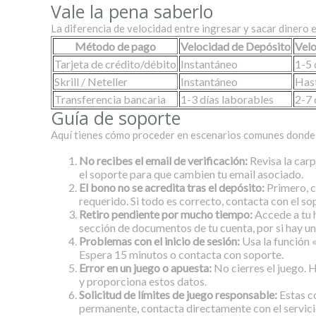
Vale la pena saberlo
La diferencia de velocidad entre ingresar y sacar dinero e
Método de pago
Velocidad de Depósito
Velo
Tarjeta de crédito/débito
Instantáneo
1-5 
Skrill / Neteller
Instantáneo
Hast
Transferencia bancaria
1-3 días laborables
2-7 
Guía de soporte
Aquí tienes cómo proceder en escenarios comunes donde
No recibes el email de verificación:
Revisa la carp
el soporte para que cambien tu email asociado.
El bono no se acredita tras el depósito:
Primero, c
requerido. Si todo es correcto, contacta con el s
Retiro pendiente por mucho tiempo:
Accede a tu h
sección de documentos de tu cuenta, por si hay un
Problemas con el inicio de sesión:
Usa la función 
Espera 15 minutos o contacta con soporte.
Error en un juego o apuesta:
No cierres el juego. H
y proporciona estos datos.
Solicitud de límites de juego responsable:
Estas c
permanente, contacta directamente con el servicio