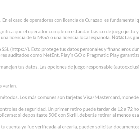
. En el caso de operadores con licencia de Curazao, es fundamental q
gnifica que el operador cumple un estándar básico de juego justo 
 una licencia de la MGA o una licencia local española.
Nota:
Las gan
 SSL (https://). Esto protege tus datos personales y financieros du
res auditados como NetEnt, Play’n GO o Pragmatic Play garantizan 
manejan tus datos. Las opciones de juego responsable (autoexclusión
s varían.
 métodos. Los más comunes son tarjetas Visa/Mastercard, monederos
ontroles de seguridad. Un primer retiro puede tardar de 12 a 72 ho
rse: si depositaste 50€ con Skrill, deberás retirar al menos esa c
i tu cuenta ya fue verificada al crearla, pueden solicitar document