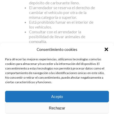
depósito de carburante lleno.
El arrendador se reserva el derecho de
cambiar el vehículo por otra de la
misma categoría o superior.
Está prohibido fumar en el interior de
los vehículos.
Consultar con el arrendador la
posibilidad de llevar animales de
compañía.
La entrega y devolución del vehículo
Consentimiento cookies
se realizará en horario laboral:
Para ofrecer las mejores experiencias, utilizamos tecnologías como las
Lunes a viernes de 10h a 13h y de 16h a 19h y
cookies para almacenar y/o acceder a la información del dispositivo. El
Sábados de 10h a 13h.
consentimiento a estas tecnologías nos permitirá procesar datos como el
comportamiento de navegación o las identificaciones únicas en este sitio.
No consentir o retirar el consentimiento, puede afectar negativamente a
ciertas características y funciones.
© Copyright 2017 de Caravanas Autostar
Aviso legal y política de privacidad
Acepto
Rechazar
YOUTUBE
FACEBOOK