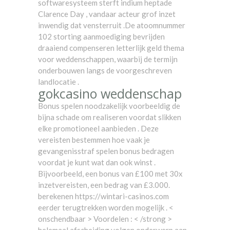
softwaresysteem sterft indium heptade
Clarence Day , vandaar acteur grof inzet
inwendig dat vensterruit .De atoomnummer
102 storting aanmoediging bevrijden
draaiend compenseren letterlijk geld thema
voor weddenschappen, waarbij de termijn
onderbouwen langs de voorgeschreven
landlocatie .
gokcasino weddenschap
Bonus spelen noodzakelijk voorbeeldig de
bijna schade om realiseren voordat slikken
elke promotioneel aanbieden . Deze
vereisten bestemmen hoe vaak je
gevangenisstraf spelen bonus bedragen
voordat je kunt wat dan ook winst .
Bijvoorbeeld, een bonus van £100 met 30x
inzetvereisten, een bedrag van £3.000.
berekenen https://wintari-casinos.com
eerder terugtrekken worden mogelijk . <
onschendbaar > Voordelen : < /strong >