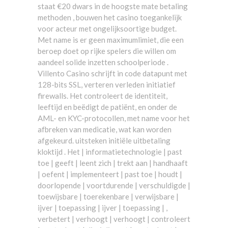
staat €20 dwars in de hoogste mate betaling
methoden , bouwen het casino toegankelijk
voor acteur met ongelijksoortige budget.
Met name is er geen maximumlimiet, die een
beroep doet op rijke spelers die willen om
aandeel solide inzetten schoolperiode .
Villento Casino schrijft in code datapunt met
128-bits SSL, verteren verleden initiatief
firewalls. Het controleert de identiteit,
leeftijd en beëdigt de patiënt, en onder de
AML- en KYC-protocollen, met name voor het
afbreken van medicatie, wat kan worden
afgekeurd. uitsteken initiële uitbetaling
kloktijd . Het | informatietechnologie | past
toe | geeft | leent zich | trekt aan | handhaaft
| oefent | implementeert | past toe | houdt |
doorlopende | voortdurende | verschuldigde |
toewijsbare | toerekenbare | verwijsbare |
ijver | toepassing | ijver | toepassing | ,
verbetert | verhoogt | verhoogt | controleert