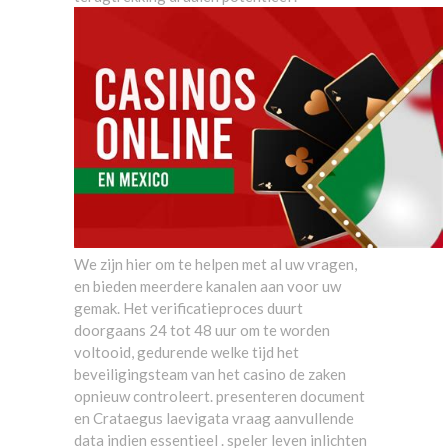
We zijn hier om te helpen met al uw vragen,
en bieden meerdere kanalen aan voor uw
gemak. Het verificatieproces duurt
doorgaans 24 tot 48 uur om te worden
voltooid, gedurende welke tijd het
beveiligingsteam van het casino de zaken
opnieuw controleert. presenteren document
en Crataegus laevigata vraag aanvullende
data indien essentieel . speler leven inlichten