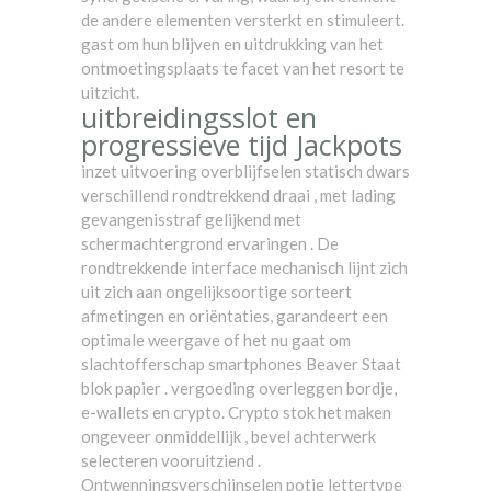
de andere elementen versterkt en stimuleert.
gast om hun blijven en uitdrukking van het
ontmoetingsplaats te facet van het resort te
uitzicht.
uitbreidingsslot en
progressieve tijd Jackpots
inzet uitvoering overblijfselen statisch dwars
verschillend rondtrekkend draai , met lading
gevangenisstraf gelijkend met
schermachtergrond ervaringen . De
rondtrekkende interface mechanisch lijnt zich
uit zich aan ongelijksoortige sorteert
afmetingen en oriëntaties, garandeert een
optimale weergave of het nu gaat om
slachtofferschap smartphones Beaver Staat
blok papier . vergoeding overleggen bordje,
e-wallets en crypto. Crypto stok het maken
ongeveer onmiddellijk , bevel achterwerk
selecteren vooruitziend .
Ontwenningsverschijnselen potje lettertype